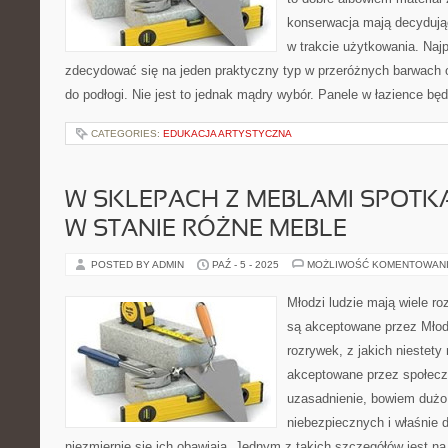
konserwacja mają decydując
w trakcie użytkowania. Najp
zdecydować się na jeden praktyczny typ w przeróżnych barwach o
do podłogi. Nie jest to jednak mądry wybór. Panele w łazience bę
CATEGORIES:
EDUKACJA ARTYSTYCZNA
W SKLEPACH Z MEBLAMI SPOTK
W STANIE RÓŻNE MEBLE
POSTED BY ADMIN
PAŹ - 5 - 2025
MOŻLIWOŚĆ KOMENTOWAN
Młodzi ludzie mają wiele r
są akceptowane przez Młod
rozrywek, z jakich niestety
akceptowane przez społecz
uzasadnienie, bowiem dużo 
niebezpiecznych i właśnie d
niezmiernie się ich obawiają. Jednym z takich szczegółów jest n