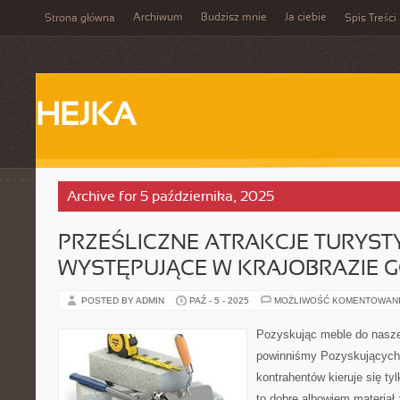
Archiwum
Budzisz mnie
Ja ciebie
Strona główna
Spis Treści
HEJKA
Archive for 5 października, 2025
PRZEŚLICZNE ATRAKCJE TURYST
WYSTĘPUJĄCE W KRAJOBRAZIE G
POSTED BY ADMIN
PAŹ - 5 - 2025
MOŻLIWOŚĆ KOMENTOWAN
Pozyskując meble do nasz
powinniśmy Pozyskujących 
kontrahentów kieruje się tyl
to dobre albowiem materiał