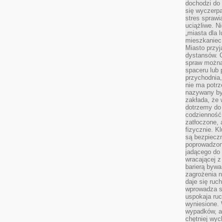
dochodzi do 
się wyczerpa
stres sprawi
uciążliwe. N
„miasta dla l
mieszkaniec
Miasto przyj
dystansów. 
spraw można 
spaceru lub 
przychodnia,
nie ma potrz
nazywany by
zakłada, że
dotrzemy do 
codzienność 
zatłoczone, 
fizycznie. 
są bezpieczn
poprowadzon
jadącego do 
wracającej 
barierą bywa
zagrożenia na
daje się ruc
wprowadza si
uspokaja ruc
wyniesione. 
wypadków, al
chętniej wy