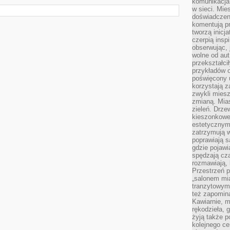
komunikacja 
w sieci. Mie
doświadczen
komentują pr
tworzą inicj
czerpią insp
obserwując, 
wolne od aut
przekształci
przykładów 
poświęcony u
korzystają z
zwykli mies
zmianą. Mias
zieleń. Drze
kieszonkowe 
estetycznym
zatrzymują w
poprawiają 
gdzie pojawia
spędzają cza
rozmawiają, 
Przestrzeń p
„salonem mia
tranzytowym
też zapomina
Kawiarnie, m
rękodzieła, 
żyją także p
kolejnego c