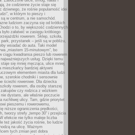
ł. Zatłoczone ulice, smog, hałas i
ają, że codzienne życie staje się
ic dziwnego, że rośnie popularność idei
udzi”, w którym to pieszy i
 są w centrum, a nie samochód.
azne ludziom zaczyna się od krótkich
Chodzi o to, by większość codziennych
było załatwić w zasięgu krótkiego
przejażdżki rowerem. Sklep, szkoła,
 park, przystanek – jeśli są w pobliżu,
eby wsiadać do auta. Taki model
wa „miastem 15-minutowym”, bo
 w ciągu kwadransa pieszo lub rowerem
najważniejszych usług. Dzięki temu
staje się mniej męcząca, ulice mniej
a mieszkańcy bardziej aktywni
Kluczowym elementem miasta dla ludzi
e, szerokie chodniki i sensownie
e ścieżki rowerowe. Dla dziecka
szkoły rowerem, dla osoby starszej
z zakupów czy rodzica z wózkiem
 nie dystans, ale właśnie poczucie
 ruchliwej ulicy. Tam, gdzie priorytet
howi pieszemu i rowerowemu,
ę niższe ograniczenia prędkości,
h, tworzy strefy „tempo 30” i przejścia
W efekcie nie tylko maleje liczba
e też jakość życia rośnie, bo ludzie
chodzą na ulicę. Ważnym
ńcem tych zmian jest dobra