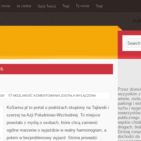
z mnie
Ja ciebie
Tagi
Ty mnie
Tagi
Spis Treści
SUB
26
Przez dziesi
wszystkim z
WIETNAM
026
MOŻLIWOŚĆ KOMENTOWANIA
ZOSTAŁA WYŁĄCZONA
arterie, roz
parkingi i e
KoSamui.pl to portal o podróżach skupiony na Tajlandii i
ruchu i wygo
rowerzystów 
szerzej na Azji Południowo-Wschodniej. To miejsce
publicznego 
wąskie chodn
powstało z myślą o osobach, które chcą zamienić
drogach, bra
ogólne marzenie o wyjeździe w realny harmonogram, a
Dzisiaj cor
dochodzi do 
potem w bezproblemowy wyjazd. Strona prowadzi