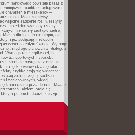
entrum handlowego powstaje pasaż z
i, mniejszymi punktami usługowymi,
je charakter, a mieszkańcy –
orzenienia. Małe inicjatywy
jak wspólne sadzenie roślin, festyny
 czy sąsiedzkie wymiany rzeczy,
, których nie da się zastąpić żadną
ą. Miasto dla ludzi to nie utopia, ale
którym już podążają metropolie i
ejscowości na całym świecie. Wymaga
ycznej, mądrego planowania i dialogu z
i. Wymaga też cierpliwości, bo
ków transportowych i sposobu
rzestrzeni nie następuje z dnia na
k tam, gdzie wprowadza się takie
 efekty szybko stają się widoczne:
, więcej zieleni, więcej spotkań
ch i zaplanowanych, więcej
spędzania czasu poza domem. Miasto,
 przestrzeń ludziom, staje się
którym po prostu dobrze się żyje.