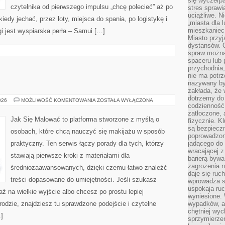
się wyczerpa
czytelnika od pierwszego impulsu „chcę polecieć” aż po
stres sprawi
uciążliwe. N
iedy jechać, przez loty, miejsca do spania, po logistykę i
„miasta dla l
mieszkaniec
i jest wyspiarska perła – Samui […]
Miasto przyj
dystansów. 
spraw można 
spaceru lub 
przychodnia,
nie ma potrz
nazywany by
zakłada, że
dotrzemy do 
ZDROWIE
026
MOŻLIWOŚĆ KOMENTOWANIA
ZOSTAŁA WYŁĄCZONA
codzienność 
zatłoczone, 
Jak Się Malować to platforma stworzone z myślą o
fizycznie. 
są bezpieczn
osobach, które chcą nauczyć się makijażu w sposób
poprowadzon
praktyczny. Ten serwis łączy porady dla tych, którzy
jadącego do 
wracającej 
stawiają pierwsze kroki z materiałami dla
barierą bywa
zagrożenia na
średniozaawansowanych, dzięki czemu łatwo znaleźć
daje się ruc
treści dopasowane do umiejętności. Jeśli szukasz
wprowadza si
uspokaja ruc
aż na wielkie wyjście albo chcesz po prostu lepiej
wyniesione. 
rodzie, znajdziesz tu sprawdzone podejście i czytelne
wypadków, al
chętniej wy
…]
sprzymierze