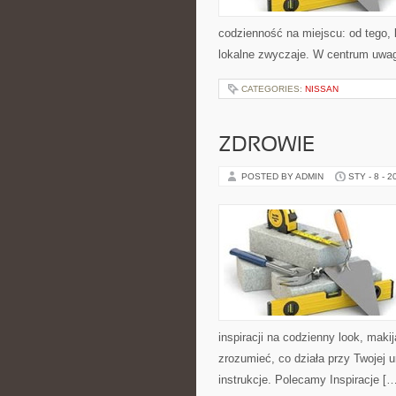
codzienność na miejscu: od tego, k
lokalne zwyczaje. W centrum uwag
CATEGORIES:
NISSAN
ZDROWIE
POSTED BY ADMIN
STY - 8 - 2
inspiracji na codzienny look, makij
zrozumieć, co działa przy Twojej u
instrukcje. Polecamy Inspiracje [