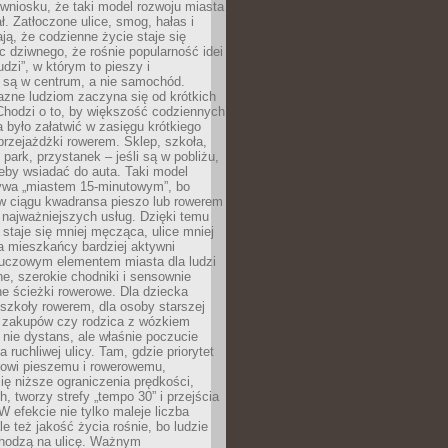
wniosku, że taki model rozwoju miasta
ł. Zatłoczone ulice, smog, hałas i
ają, że codzienne życie staje się
ic dziwnego, że rośnie popularność idei
udzi”, w którym to pieszy i
 są w centrum, a nie samochód.
azne ludziom zaczyna się od krótkich
Chodzi o to, by większość codziennych
było załatwić w zasięgu krótkiego
przejażdżki rowerem. Sklep, szkoła,
 park, przystanek – jeśli są w pobliżu,
eby wsiadać do auta. Taki model
wa „miastem 15-minutowym”, bo
 w ciągu kwadransa pieszo lub rowerem
najważniejszych usług. Dzięki temu
staje się mniej męcząca, ulice mniej
a mieszkańcy bardziej aktywni
Kluczowym elementem miasta dla ludzi
e, szerokie chodniki i sensownie
e ścieżki rowerowe. Dla dziecka
szkoły rowerem, dla osoby starszej
z zakupów czy rodzica z wózkiem
 nie dystans, ale właśnie poczucie
 ruchliwej ulicy. Tam, gdzie priorytet
howi pieszemu i rowerowemu,
ę niższe ograniczenia prędkości,
h, tworzy strefy „tempo 30” i przejścia
W efekcie nie tylko maleje liczba
e też jakość życia rośnie, bo ludzie
chodzą na ulicę. Ważnym