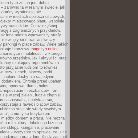
ńcem tych zmian jest dobra
– zarówno ta w realnym świecie, jak i
szkańcy wymieniają się
iami w mediach społecznościowych,
ojekty miejscowego planu, wspólnie
atywy sąsiedzkie. Coraz częściej
irację z zagranicznych przykładów,
jak inne miasta wprowadziły strefy
, rozwinęły sieć tramwajów czy
ły parkingi w place zabaw. Wiele takich
opisuje branżowy
magazyn online
rbanistyce i mobilności, z którego
arówno urzędnicy, jak i aktywiści oraz
zkańcy szukający argumentów za
to przyjazne ludziom to również
wa przy ulicach, skwery, parki
i zielone dachy nie są jedynie
 dodatkiem. Chronią przed upałem,
odę opadową, tłumią hałas i
samopoczucie mieszkańców. Tam,
 się więcej zieleni, ludzie chętniej
s na zewnątrz, spotykają się,
korzystają z ławek i placów zabaw.
ubliczna staje się wtedy swoistym
sta”, a nie tylko korytarzem
 między domem a pracą. Nie można
ć o roli kultury i lokalnego biznesu.
ałe sklepy, księgarnie, pracownie
galerie – wszystko to sprawia, że ulice
o godzinach pracy biur. Kiedy zamiast