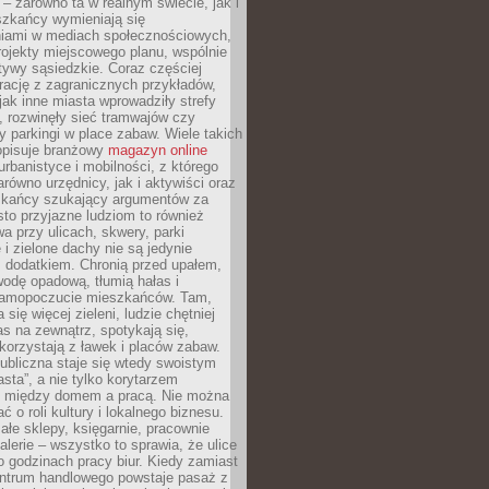
– zarówno ta w realnym świecie, jak i
szkańcy wymieniają się
iami w mediach społecznościowych,
ojekty miejscowego planu, wspólnie
atywy sąsiedzkie. Coraz częściej
irację z zagranicznych przykładów,
jak inne miasta wprowadziły strefy
, rozwinęły sieć tramwajów czy
ły parkingi w place zabaw. Wiele takich
opisuje branżowy
magazyn online
rbanistyce i mobilności, z którego
arówno urzędnicy, jak i aktywiści oraz
zkańcy szukający argumentów za
to przyjazne ludziom to również
wa przy ulicach, skwery, parki
i zielone dachy nie są jedynie
 dodatkiem. Chronią przed upałem,
odę opadową, tłumią hałas i
samopoczucie mieszkańców. Tam,
 się więcej zieleni, ludzie chętniej
s na zewnątrz, spotykają się,
korzystają z ławek i placów zabaw.
ubliczna staje się wtedy swoistym
sta”, a nie tylko korytarzem
 między domem a pracą. Nie można
ć o roli kultury i lokalnego biznesu.
ałe sklepy, księgarnie, pracownie
galerie – wszystko to sprawia, że ulice
o godzinach pracy biur. Kiedy zamiast
entrum handlowego powstaje pasaż z