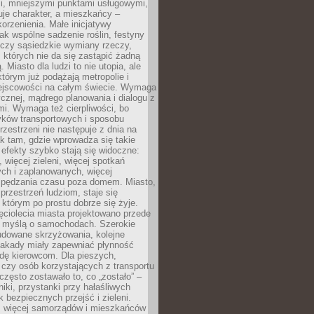
i, mniejszymi punktami usługowymi,
je charakter, a mieszkańcy –
orzenienia. Małe inicjatywy
jak wspólne sadzenie roślin, festyny
 czy sąsiedzkie wymiany rzeczy,
, których nie da się zastąpić żadną
ą. Miasto dla ludzi to nie utopia, ale
którym już podążają metropolie i
ejscowości na całym świecie. Wymaga
ycznej, mądrego planowania i dialogu z
i. Wymaga też cierpliwości, bo
ków transportowych i sposobu
rzestrzeni nie następuje z dnia na
k tam, gdzie wprowadza się takie
 efekty szybko stają się widoczne:
, więcej zieleni, więcej spotkań
ch i zaplanowanych, więcej
spędzania czasu poza domem. Miasto,
 przestrzeń ludziom, staje się
którym po prostu dobrze się żyje.
ęciolecia miasta projektowano przede
 myślą o samochodach. Szerokie
budowane skrzyżowania, kolejne
stakady miały zapewniać płynność
dę kierowcom. Dla pieszych,
czy osób korzystających z transportu
często zostawało to, co „zostało” –
iki, przystanki przy hałaśliwych
k bezpiecznych przejść i zieleni.
az więcej samorządów i mieszkańców