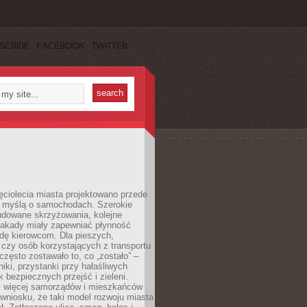
SCRIBE
FACEBOOK
TWITTER
ęciolecia miasta projektowano przede
 myślą o samochodach. Szerokie
budowane skrzyżowania, kolejne
stakady miały zapewniać płynność
dę kierowcom. Dla pieszych,
czy osób korzystających z transportu
często zostawało to, co „zostało” –
iki, przystanki przy hałaśliwych
k bezpiecznych przejść i zieleni.
az więcej samorządów i mieszkańców
wniosku, że taki model rozwoju miasta