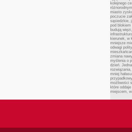
kolejnego c
różnorodnym
miasto zysku
poczucie zak
sąsiedzkie, 
pod blokiem
budują więzi
infrastruktur
kierunek, w 
mniejsze mi
odwagi polit
mieszkańcam
zmiana nawy
myślenia o p
dzień. Jedna
rozwiązania,
mniej hałasu
przypadkowy
możliwości 
które oddaje
miejscem, w 