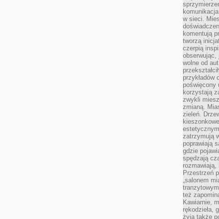
sprzymierze
komunikacja 
w sieci. Mie
doświadczen
komentują pr
tworzą inicj
czerpią insp
obserwując, 
wolne od aut
przekształci
przykładów 
poświęcony u
korzystają z
zwykli mies
zmianą. Mias
zieleń. Drze
kieszonkowe 
estetycznym
zatrzymują w
poprawiają 
gdzie pojawia
spędzają cza
rozmawiają, 
Przestrzeń p
„salonem mia
tranzytowym
też zapomina
Kawiarnie, m
rękodzieła, 
żyją także p