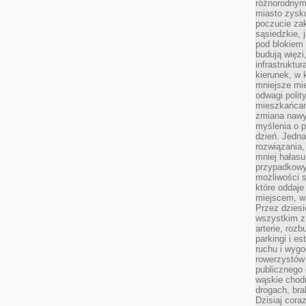
różnorodnym
miasto zysku
poczucie zak
sąsiedzkie, 
pod blokiem
budują więzi
infrastruktur
kierunek, w 
mniejsze mi
odwagi polit
mieszkańcam
zmiana nawy
myślenia o p
dzień. Jedna
rozwiązania,
mniej hałasu
przypadkowy
możliwości 
które oddaje
miejscem, w 
Przez dziesi
wszystkim z
arterie, roz
parkingi i e
ruchu i wygo
rowerzystów 
publicznego 
wąskie chodn
drogach, bra
Dzisiaj cor