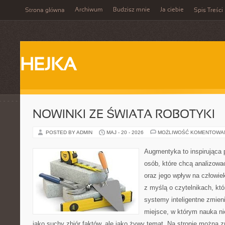
Archiwum
Budzisz mnie
Ja ciebie
Strona główna
Spis Treści
HEJKA
NOWINKI ZE ŚWIATA ROBOTYKI
POSTED BY ADMIN
MAJ - 20 - 2026
MOŻLIWOŚĆ KOMENTOWA
Augmentyka to inspirująca p
osób, które chcą analizować
oraz jego wpływ na człowie
z myślą o czytelnikach, któr
systemy inteligentne zmien
miejsce, w którym nauka ni
jako suchy zbiór faktów, ale jako żywy temat. Na stronie można 