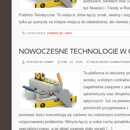
podróżach, trendach oraz z
też Nowości i Trendy w Res
Podróże Tematyczne. To miejsce, które łączy smak, wiedzę i inspir
tylko po pomysły na kolejne miejsca do odwiedzenia, ale również p
CATEGORIES:
FUNDACJE I NGO
NOWOCZESNE TECHNOLOGIE W 
POSTED BY ADMIN
KWI - 10 - 2026
MOŻLIWOŚĆ KOMENTOWA
Ta platforma to obszerny p
wzroku, w którym centralne
zagadnienia związane z prac
optometrysty oraz eksperta
optycznych. Już na pierwszy
przestrzeń przygotowana z 
ponieważ treści koncentrują się zarówno na codziennym komforcie
rozpoznawaniu problemów. Witryna łączy w sobie cechy poradnika
specjalistycznego, a jej układ sugeruje stały rozwój […]