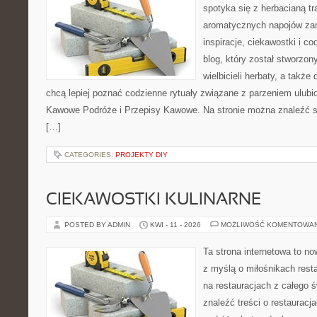
spotyka się z herbacianą tr
aromatycznych napojów zam
inspiracje, ciekawostki i c
blog, który został stworzon
wielbicieli herbaty, a także 
chcą lepiej poznać codzienne rytuały związane z parzeniem ulub
Kawowe Podróże i Przepisy Kawowe. Na stronie można znaleźć 
[…]
CATEGORIES:
PROJEKTY DIY
CIEKAWOSTKI KULINARNE
POSTED BY ADMIN
KWI - 11 - 2026
MOŻLIWOŚĆ KOMENTOWA
Ta strona internetowa to n
z myślą o miłośnikach resta
na restauracjach z całego 
znaleźć treści o restauracj