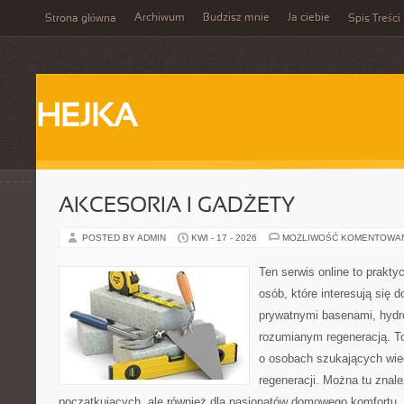
Archiwum
Budzisz mnie
Ja ciebie
Strona główna
Spis Treści
HEJKA
AKCESORIA I GADŻETY
POSTED BY ADMIN
KWI - 17 - 2026
MOŻLIWOŚĆ KOMENTOWA
Ten serwis online to praktyc
osób, które interesują się
prywatnymi basenami, hyd
rozumianym regeneracją. T
o osobach szukających wied
regeneracji. Można tu znale
początkujących, ale również dla pasjonatów domowego komfortu. 