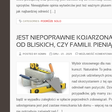
sprzętów. Niewątpliwie opinia wytwórców jest też ważnym plusem 
jak najbardziej odnieść […]
CATEGORIES:
PODRÓŻE SOLO
JEST NIEPOPRAWNIE KOJARZON
OD BLISKICH, CZY FAMILII. PIENI
POSTED BY ADMIN
GRU - 15 - 2025
MOŻLIWOŚĆ KOMENTOWA
Wybór stosownego dla nas u
kunszt. Naturalnie To jedna
pożyczek udzielanych przez
nad skorzystaniem z tej opc
odmówił nam pożyczki. Dzie
przypadków, gdy mamy za 
bądź w wypadku zaległości w spłacie poprzednich zobowiązań. 
udostępniana jest pod zastaw mieszkania lub domu – więcej na ra
nie potrzebują zaświadczeń […]