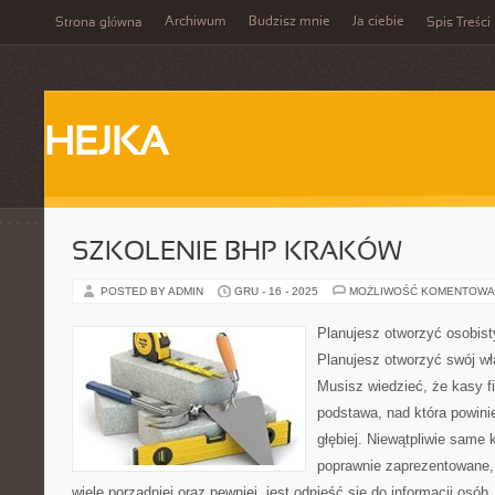
Archiwum
Budzisz mnie
Ja ciebie
Strona główna
Spis Treści
HEJKA
SZKOLENIE BHP KRAKÓW
POSTED BY ADMIN
GRU - 16 - 2025
MOŻLIWOŚĆ KOMENTOWA
Planujesz otworzyć osobist
Planujesz otworzyć swój w
Musisz wiedzieć, że kasy fi
podstawa, nad która powin
głębiej. Niewątpliwie same 
poprawnie zaprezentowane,
wiele porządniej oraz pewniej, jest odnieść się do informacji osób,