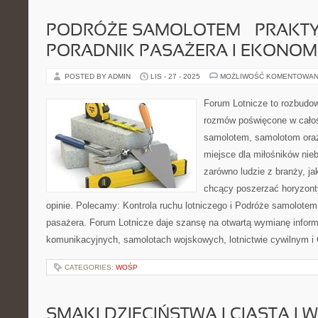
PODRÓŻE SAMOLOTEM – PRAKT
PORADNIK PASAŻERA I EKONOM
POSTED BY ADMIN
LIS - 27 - 2025
MOŻLIWOŚĆ KOMENTOWAN
Forum Lotnicze to rozbudo
rozmów poświęcone w całośc
samolotem, samolotom oraz
miejsce dla miłośników nieb
zarówno ludzie z branży, ja
chcący poszerzać horyzont
opinie. Polecamy: Kontrola ruchu lotniczego i Podróże samolotem
pasażera. Forum Lotnicze daje szansę na otwartą wymianę infor
komunikacyjnych, samolotach wojskowych, lotnictwie cywilnym i 
CATEGORIES:
WOŚP
SMAKI DZIECIŃSTWA I CIASTA I W