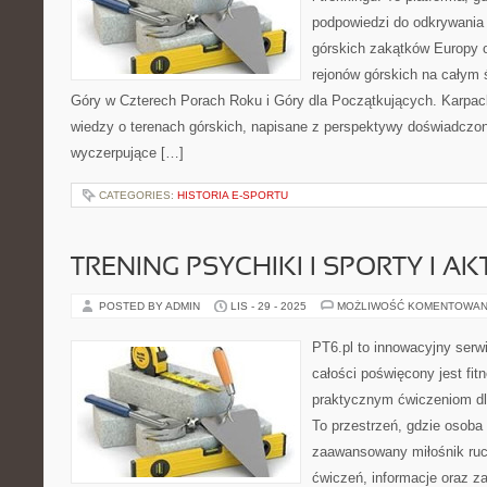
podpowiedzi do odkrywania
górskich zakątków Europy o
rejonów górskich na całym 
Góry w Czterech Porach Roku i Góry dla Początkujących. Karpack
wiedzy o terenach górskich, napisane z perspektywy doświadczon
wyczerpujące […]
CATEGORIES:
HISTORIA E-SPORTU
TRENING PSYCHIKI I SPORTY I A
POSTED BY ADMIN
LIS - 29 - 2025
MOŻLIWOŚĆ KOMENTOWAN
PT6.pl to innowacyjny serwi
całości poświęcony jest fi
praktycznym ćwiczeniom dl
To przestrzeń, gdzie osoba 
zaawansowany miłośnik ruc
ćwiczeń, informacje oraz z