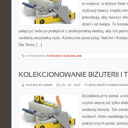
to miejsce, w którym fanki s
stylizacji twarzy znajdą ni
potrzebują, aby tworzyć efe
dzień i od święta. To komp
połączyć twórcze podejście z profesjonalną wiedzą, aby ich pazno
osobistą wizytówką stylu. Koniecznie przeczytaj: Nail Art i Krea
Dla Skóry […]
CATEGORIES:
PORADNIKI BUDOWLANE
KOLEKCJONOWANIE BIŻUTERII I 
POSTED BY ADMIN
LIS - 26 - 2025
MOŻLIWOŚĆ KOMENTOWAN
DoJubilera.pl to portal, w kt
czymś więcej niż tylko dod
osobistą historię. Ten serw
osobach, które uwielbiają ś
praktycznych porad, pomysł