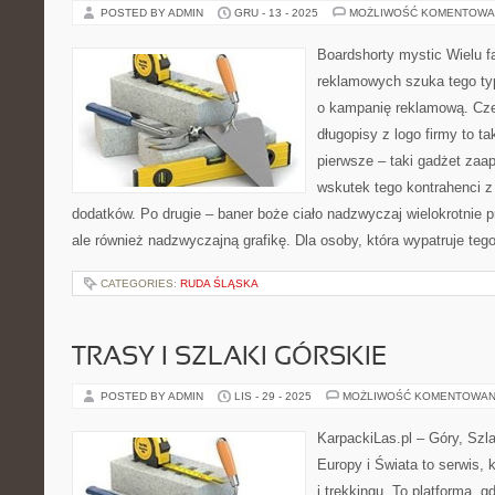
POSTED BY ADMIN
GRU - 13 - 2025
MOŻLIWOŚĆ KOMENTOWA
Boardshorty mystic Wielu 
reklamowych szuka tego typ
o kampanię reklamową. Cze
długopisy z logo firmy to t
pierwsze – taki gadżet zaap
wskutek tego kontrahenci z
dodatków. Po drugie – baner boże ciało nadzwyczaj wielokrotnie pr
ale również nadzwyczajną grafikę. Dla osoby, która wypatruje teg
CATEGORIES:
RUDA ŚLĄSKA
TRASY I SZLAKI GÓRSKIE
POSTED BY ADMIN
LIS - 29 - 2025
MOŻLIWOŚĆ KOMENTOWAN
KarpackiLas.pl – Góry, Szl
Europy i Świata to serwis, 
i trekkingu. To platforma, g