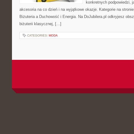
konkretnych podpowiedzi, 
akcesoria na co dzień i na wyjątkowe okazje. Kategorie na stronie
Biżuteria a Duchowość i Energia. Na DoJubilera.pl odkryjesz obs
biżuterii klasycznej, […]
CATEGORIES:
MODA