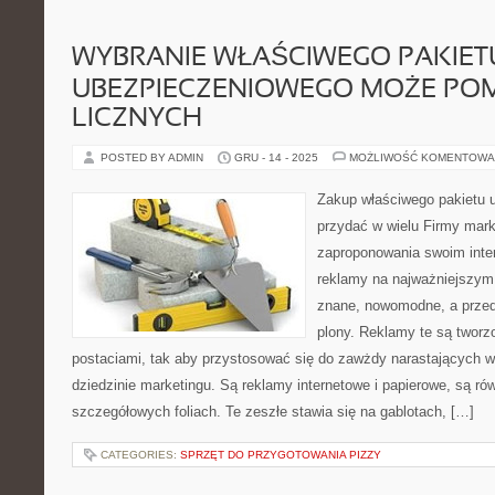
WYBRANIE WŁAŚCIWEGO PAKIET
UBEZPIECZENIOWEGO MOŻE PO
LICZNYCH
POSTED BY ADMIN
GRU - 14 - 2025
MOŻLIWOŚĆ KOMENTOWA
Zakup właściwego pakietu 
przydać w wielu Firmy mar
zaproponowania swoim inter
reklamy na najważniejszym
znane, nowomodne, a prze
plony. Reklamy te są tworz
postaciami, tak aby przystosować się do zawżdy narastających 
dziedzinie marketingu. Są reklamy internetowe i papierowe, są ró
szczegółowych foliach. Te zeszłe stawia się na gablotach, […]
CATEGORIES:
SPRZĘT DO PRZYGOTOWANIA PIZZY