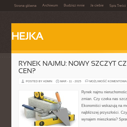
Archiwum
Budzisz mnie
Ja ciebie
Strona główna
Spis Treści
HEJKA
RYNEK NAJMU: NOWY SZCZYT C
CEN?
POSTED BY ADMIN
MAR - 11 - 2025
MOŻLIWOŚĆ KOMENTOWA
Rynek najmu nieruchomości
zmian. Czy czeka nas szc
Ekonomiści wskazują na mo
najbliższej przyszłości. C
wynajem mieszkania? Spr