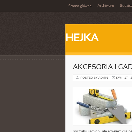
Archiwum
Budzis
Strona główna
HEJKA
AKCESORIA I GA
POSTED BY ADMIN
KWI - 17 - 
początkujących, ale również dla 