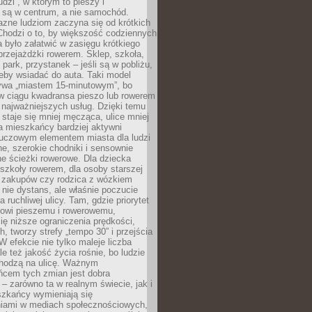
udzi”, w którym to pieszy i
 są w centrum, a nie samochód.
azne ludziom zaczyna się od krótkich
Chodzi o to, by większość codziennych
było załatwić w zasięgu krótkiego
przejażdżki rowerem. Sklep, szkoła,
 park, przystanek – jeśli są w pobliżu,
eby wsiadać do auta. Taki model
wa „miastem 15-minutowym”, bo
 w ciągu kwadransa pieszo lub rowerem
najważniejszych usług. Dzięki temu
staje się mniej męcząca, ulice mniej
a mieszkańcy bardziej aktywni
Kluczowym elementem miasta dla ludzi
e, szerokie chodniki i sensownie
e ścieżki rowerowe. Dla dziecka
szkoły rowerem, dla osoby starszej
z zakupów czy rodzica z wózkiem
 nie dystans, ale właśnie poczucie
 ruchliwej ulicy. Tam, gdzie priorytet
howi pieszemu i rowerowemu,
ę niższe ograniczenia prędkości,
h, tworzy strefy „tempo 30” i przejścia
W efekcie nie tylko maleje liczba
e też jakość życia rośnie, bo ludzie
chodzą na ulicę. Ważnym
ńcem tych zmian jest dobra
– zarówno ta w realnym świecie, jak i
szkańcy wymieniają się
iami w mediach społecznościowych,