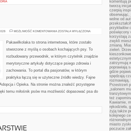
komentują pr
TORIA
tworzą inicj
czerpią insp
obserwując, 
wolne od aut
przekształci
przykładów 
RASY
2026
MOŻLIWOŚĆ KOMENTOWANIA
ZOSTAŁA WYŁĄCZONA
poświęcony u
PSÓW
korzystają z
zwykli mies
Pakawilkolaka to strona internetowa, które zostało
zmianą. Mias
stworzone z myślą o osobach kochających psy. To
zieleń. Drze
kieszonkowe 
rozbudowany przewodnik, w którym czytelnik znajdzie
estetycznym
zatrzymują w
merytoryczne artykuły dotyczące psiego zdrowia i
poprawiają 
zachowania. To portal dla pasjonatów, w którym
gdzie pojawia
spędzają cza
praktyka łączą się w użyteczne źródło wiedzy. Fajne
rozmawiają, 
i Adopcja i Opieka. Na stronie można znaleźć przystępne
Przestrzeń p
„salonem mia
zięki temu miłośnik psów ma możliwość dopasować psa do
tranzytowym
też zapomina
Kawiarnie, m
rękodzieła, 
żyją także p
kolejnego c
różnorodnym
miasto zysku
ARSTWIE
poczucie zak