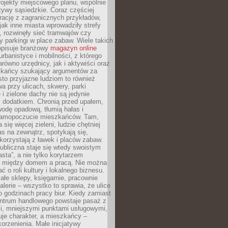
ojekty miejscowego planu, wspólnie
atywy sąsiedzkie. Coraz częściej
irację z zagranicznych przykładów,
jak inne miasta wprowadziły strefy
, rozwinęły sieć tramwajów czy
ły parkingi w place zabaw. Wiele takich
opisuje branżowy
magazyn online
rbanistyce i mobilności, z którego
arówno urzędnicy, jak i aktywiści oraz
zkańcy szukający argumentów za
to przyjazne ludziom to również
wa przy ulicach, skwery, parki
i zielone dachy nie są jedynie
 dodatkiem. Chronią przed upałem,
odę opadową, tłumią hałas i
samopoczucie mieszkańców. Tam,
 się więcej zieleni, ludzie chętniej
s na zewnątrz, spotykają się,
korzystają z ławek i placów zabaw.
ubliczna staje się wtedy swoistym
sta”, a nie tylko korytarzem
 między domem a pracą. Nie można
ć o roli kultury i lokalnego biznesu.
ałe sklepy, księgarnie, pracownie
galerie – wszystko to sprawia, że ulice
o godzinach pracy biur. Kiedy zamiast
entrum handlowego powstaje pasaż z
i, mniejszymi punktami usługowymi,
je charakter, a mieszkańcy –
orzenienia. Małe inicjatywy