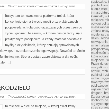
sąsiedzkie, 
pod blokiem
TRENDY
2026
MOŻLIWOŚĆ KOMENTOWANIA
ZOSTAŁA WYŁĄCZONA
budują więzi
W
MEBLARSTWIE
infrastruktur
Italsystem to nowoczesna platforma treści, która
kierunek, w 
mniejsze mi
koncentruje się na świecie mebli oraz praktycznych
odwagi polit
mieszkańcam
podpowiedziach dla osób urządzających przestrzeń do
zmiana nawy
życia i gabinet. To serwis, w którym design łączy się z
myślenia o p
dzień. Jedna
praktycznym podejściem, a każdy materiał powstaje z
rozwiązania,
myślą o czytelnikach, którzy szukają sprawdzonych
mniej hałasu
przypadkowy
ia wnętrz i szeroko rozumianego wygody. Nowości to Meble
możliwości 
które oddaje
ultifunkcyjne. Strona została zaprojektowana dla osób,
miejscem, w 
tale […]
Przez dziesi
wszystkim z
arterie, roz
parkingi i e
ruchu i wygo
rowerzystów 
publicznego 
ĘKODZIEŁO
wąskie chodn
drogach, bra
Dzisiaj cor
KAWOWE
2026
MOŻLIWOŚĆ KOMENTOWANIA
ZOSTAŁA WYŁĄCZONA
DIY
dochodzi do 
I
się wyczerpa
RĘKODZIEŁO
to miejsce w sieci to miejsce, w której świat kawy
stres sprawi