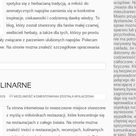
uciążliwe. N
spotyka się z herbacianą tradycją, a miłość do
„miasta dla l
aromatycznych napojów zamienia się w konkretne
mieszkaniec
Miasto przyj
inspiracje, ciekawostki i codzienną dawkę wiedzy. To
dystansów. 
blog, który został stworzony dla fanów małej czarnej,
spraw można 
spaceru lub 
wielbicieli herbaty, a także dla tych, którzy po prostu
przychodnia,
nie ma potrz
uały związane z parzeniem ulubionych napojów. Polecam
nazywany by
e. Na stronie można znaleźć szczegółowe opracowania
zakłada, że
dotrzemy do 
codzienność 
zatłoczone, 
fizycznie. 
są bezpieczn
poprowadzon
jadącego do 
wracającej 
ULINARNE
barierą bywa
zagrożenia na
CIEKAWOSTKI
2026
MOŻLIWOŚĆ KOMENTOWANIA
ZOSTAŁA WYŁĄCZONA
daje się ruc
KULINARNE
wprowadza si
uspokaja ruc
Ta strona internetowa to nowoczesne miejsce stworzone
wyniesione. 
z myślą o miłośnikach restauracji, które koncentruje się
wypadków, al
chętniej wy
na restauracjach z całego świata. Na stronie można
sprzymierze
znaleźć treści o restauracjach, recenzjach, kulinarnych
komunikacja 
w sieci. Mie