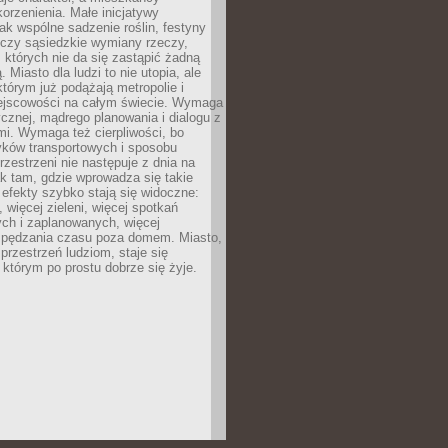
orzenienia. Małe inicjatywy
jak wspólne sadzenie roślin, festyny
 czy sąsiedzkie wymiany rzeczy,
, których nie da się zastąpić żadną
ą. Miasto dla ludzi to nie utopia, ale
którym już podążają metropolie i
ejscowości na całym świecie. Wymaga
ycznej, mądrego planowania i dialogu z
i. Wymaga też cierpliwości, bo
ków transportowych i sposobu
rzestrzeni nie następuje z dnia na
k tam, gdzie wprowadza się takie
 efekty szybko stają się widoczne:
, więcej zieleni, więcej spotkań
ch i zaplanowanych, więcej
spędzania czasu poza domem. Miasto,
 przestrzeń ludziom, staje się
którym po prostu dobrze się żyje.