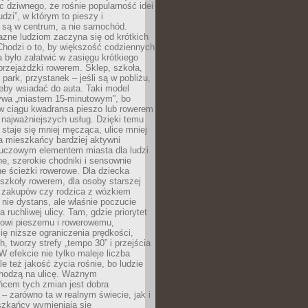
ic dziwnego, że rośnie popularność idei
udzi”, w którym to pieszy i
 są w centrum, a nie samochód.
azne ludziom zaczyna się od krótkich
Chodzi o to, by większość codziennych
było załatwić w zasięgu krótkiego
przejażdżki rowerem. Sklep, szkoła,
 park, przystanek – jeśli są w pobliżu,
eby wsiadać do auta. Taki model
wa „miastem 15-minutowym”, bo
 w ciągu kwadransa pieszo lub rowerem
najważniejszych usług. Dzięki temu
staje się mniej męcząca, ulice mniej
a mieszkańcy bardziej aktywni
Kluczowym elementem miasta dla ludzi
e, szerokie chodniki i sensownie
e ścieżki rowerowe. Dla dziecka
szkoły rowerem, dla osoby starszej
z zakupów czy rodzica z wózkiem
 nie dystans, ale właśnie poczucie
 ruchliwej ulicy. Tam, gdzie priorytet
howi pieszemu i rowerowemu,
ę niższe ograniczenia prędkości,
h, tworzy strefy „tempo 30” i przejścia
W efekcie nie tylko maleje liczba
e też jakość życia rośnie, bo ludzie
chodzą na ulicę. Ważnym
ńcem tych zmian jest dobra
– zarówno ta w realnym świecie, jak i
szkańcy wymieniają się