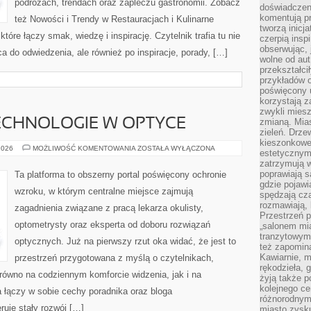
podróżach, trendach oraz zapleczu gastronomii. Zobacz
doświadczen
komentują pr
też Nowości i Trendy w Restauracjach i Kulinarne
tworzą inicj
óre łączy smak, wiedzę i inspirację. Czytelnik trafia tu nie
czerpią insp
obserwując, 
a do odwiedzenia, ale również po inspiracje, porady, […]
wolne od aut
przekształci
przykładów 
poświęcony u
korzystają z
zwykli mies
CHNOLOGIE W OPTYCE
zmianą. Mias
zieleń. Drze
kieszonkowe 
NOWOCZESNE
2026
MOŻLIWOŚĆ KOMENTOWANIA
ZOSTAŁA WYŁĄCZONA
estetycznym
TECHNOLOGIE
zatrzymują w
W
OPTYCE
poprawiają 
Ta platforma to obszerny portal poświęcony ochronie
gdzie pojawia
wzroku, w którym centralne miejsce zajmują
spędzają cza
rozmawiają, 
zagadnienia związane z pracą lekarza okulisty,
Przestrzeń p
optometrysty oraz eksperta od doboru rozwiązań
„salonem mia
tranzytowym
optycznych. Już na pierwszy rzut oka widać, że jest to
też zapomina
Kawiarnie, m
przestrzeń przygotowana z myślą o czytelnikach,
rękodzieła, 
arówno na codziennym komforcie widzenia, jak i na
żyją także p
kolejnego c
 łączy w sobie cechy poradnika oraz bloga
różnorodnym
eruje stały rozwój […]
miasto zysku