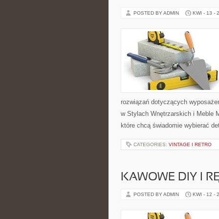
POSTED BY ADMIN
KWI - 13 - 
rozwiązań dotyczących wyposażen
w Stylach Wnętrzarskich i Meble M
które chcą świadomie wybierać de
CATEGORIES:
VINTAGE I RETRO
KAWOWE DIY I R
POSTED BY ADMIN
KWI - 12 - 