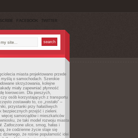
SCRIBE
FACEBOOK
TWITTER
ęciolecia miasta projektowano przede
 myślą o samochodach. Szerokie
budowane skrzyżowania, kolejne
stakady miały zapewniać płynność
dę kierowcom. Dla pieszych,
czy osób korzystających z transportu
często zostawało to, co „zostało” –
iki, przystanki przy hałaśliwych
k bezpiecznych przejść i zieleni.
az więcej samorządów i mieszkańców
wniosku, że taki model rozwoju miasta
ł. Zatłoczone ulice, smog, hałas i
ają, że codzienne życie staje się
ic dziwnego, że rośnie popularność idei