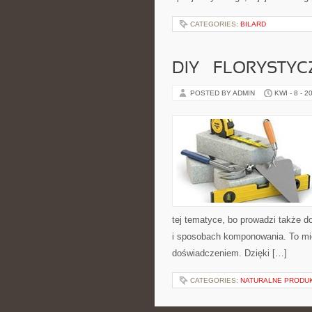
CATEGORIES:
BILARD
DIY – FLORYSTY
POSTED BY ADMIN
KWI - 8 - 2
tej tematyce, bo prowadzi także d
i sposobach komponowania. To mie
doświadczeniem. Dzięki […]
CATEGORIES:
NATURALNE PRODUK