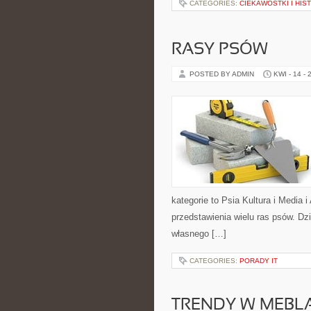
CATEGORIES:
CIEKAWOSTKI I HIS
RASY PSÓW
POSTED BY ADMIN
KWI - 14 - 
kategorie to Psia Kultura i Media 
przedstawienia wielu ras psów. D
własnego […]
CATEGORIES:
PORADY IT
TRENDY W MEBL