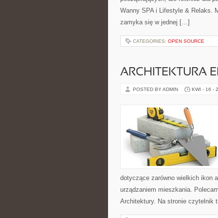
Wanny SPA i Lifestyle & Relaks. M
zamyka się w jednej […]
CATEGORIES:
OPEN SOURCE
ARCHITEKTURA 
POSTED BY ADMIN
KWI - 16 - 
dotyczące zarówno wielkich ikon a
urządzaniem mieszkania. Polecamy 
Architektury. Na stronie czytelnik t