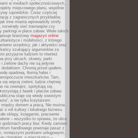
iami w mediach społecznościowych,
ojekty miejscowego planu, wspólnie
atywy sąsiedzkie. Coraz częściej
irację z zagranicznych przykładów,
jak inne miasta wprowadziły strefy
, rozwinęły sieć tramwajów czy
ły parkingi w place zabaw. Wiele takich
opisuje branżowy
magazyn online
rbanistyce i mobilności, z którego
arówno urzędnicy, jak i aktywiści oraz
zkańcy szukający argumentów za
to przyjazne ludziom to również
wa przy ulicach, skwery, parki
i zielone dachy nie są jedynie
 dodatkiem. Chronią przed upałem,
odę opadową, tłumią hałas i
samopoczucie mieszkańców. Tam,
 się więcej zieleni, ludzie chętniej
s na zewnątrz, spotykają się,
korzystają z ławek i placów zabaw.
ubliczna staje się wtedy swoistym
sta”, a nie tylko korytarzem
 między domem a pracą. Nie można
ć o roli kultury i lokalnego biznesu.
ałe sklepy, księgarnie, pracownie
galerie – wszystko to sprawia, że ulice
o godzinach pracy biur. Kiedy zamiast
entrum handlowego powstaje pasaż z
i, mniejszymi punktami usługowymi,
je charakter, a mieszkańcy –