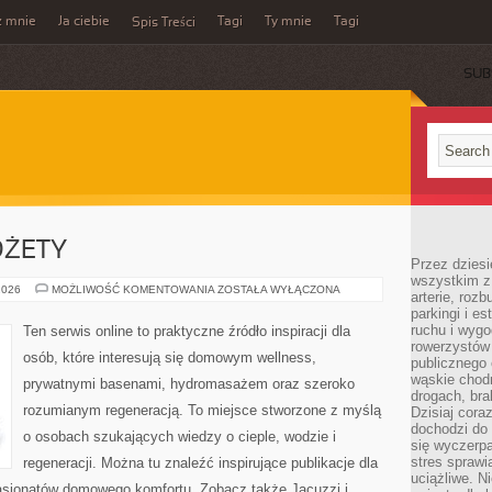
z mnie
Ja ciebie
Tagi
Ty mnie
Tagi
Spis Treści
SUB
DŻETY
Przez dziesi
wszystkim z
AKCESORIA
2026
MOŻLIWOŚĆ KOMENTOWANIA
ZOSTAŁA WYŁĄCZONA
arterie, roz
I
parkingi i e
GADŻETY
ruchu i wygo
Ten serwis online to praktyczne źródło inspiracji dla
rowerzystów 
osób, które interesują się domowym wellness,
publicznego 
wąskie chodn
prywatnymi basenami, hydromasażem oraz szeroko
drogach, bra
rozumianym regeneracją. To miejsce stworzone z myślą
Dzisiaj cor
dochodzi do 
o osobach szukających wiedzy o cieple, wodzie i
się wyczerpa
stres sprawi
regeneracji. Można tu znaleźć inspirujące publikacje dla
uciążliwe. N
pasjonatów domowego komfortu. Zobacz także Jacuzzi i