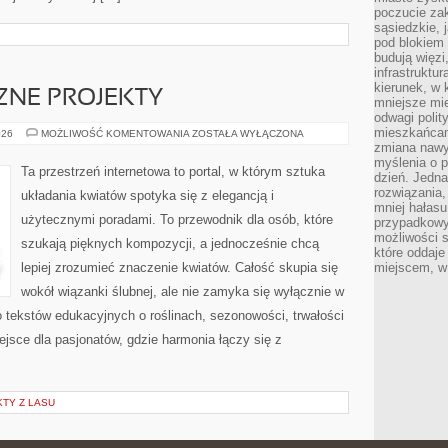
poczucie zak
sąsiedzkie, 
pod blokiem
budują więzi
infrastruktur
kierunek, w 
CZNE PROJEKTY
mniejsze mi
odwagi polit
mieszkańcam
DIY
026
MOŻLIWOŚĆ KOMENTOWANIA
ZOSTAŁA WYŁĄCZONA
–
zmiana nawy
FLORYSTYCZNE
myślenia o p
PROJEKTY
Ta przestrzeń internetowa to portal, w którym sztuka
dzień. Jedna
rozwiązania,
układania kwiatów spotyka się z elegancją i
mniej hałasu
użytecznymi poradami. To przewodnik dla osób, które
przypadkowy
możliwości 
szukają pięknych kompozycji, a jednocześnie chcą
które oddaje
lepiej zrozumieć znaczenie kwiatów. Całość skupia się
miejscem, w 
wokół wiązanki ślubnej, ale nie zamyka się wyłącznie w
o tekstów edukacyjnych o roślinach, sezonowości, trwałości
jsce dla pasjonatów, gdzie harmonia łączy się z
TY Z LASU