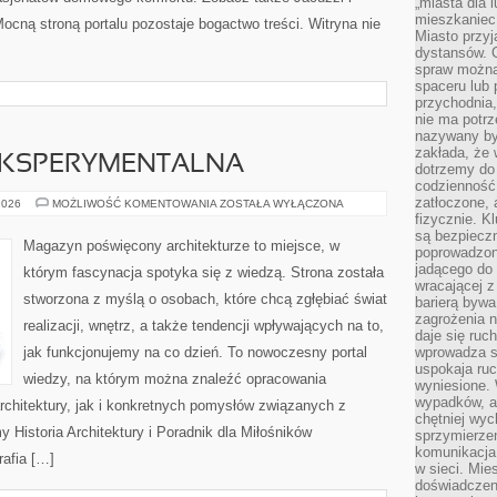
„miasta dla l
mieszkaniec
ocną stroną portalu pozostaje bogactwo treści. Witryna nie
Miasto przyj
dystansów. 
spraw można 
spaceru lub 
przychodnia,
nie ma potrz
nazywany by
zakłada, że
EKSPERYMENTALNA
dotrzemy do 
codzienność 
zatłoczone, 
ARCHITEKTURA
2026
MOŻLIWOŚĆ KOMENTOWANIA
ZOSTAŁA WYŁĄCZONA
EKSPERYMENTALNA
fizycznie. 
są bezpieczn
Magazyn poświęcony architekturze to miejsce, w
poprowadzon
jadącego do 
którym fascynacja spotyka się z wiedzą. Strona została
wracającej 
stworzona z myślą o osobach, które chcą zgłębiać świat
barierą bywa
zagrożenia na
realizacji, wnętrz, a także tendencji wpływających na to,
daje się ruc
jak funkcjonujemy na co dzień. To nowoczesny portal
wprowadza si
uspokaja ruc
wiedzy, na którym można znaleźć opracowania
wyniesione. 
wypadków, al
rchitektury, jak i konkretnych pomysłów związanych z
chętniej wy
Historia Architektury i Poradnik dla Miłośników
sprzymierze
komunikacja 
rafia […]
w sieci. Mie
doświadczen