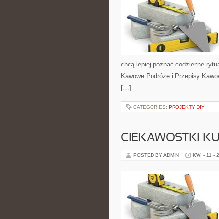
chcą lepiej poznać codzienne ryt
Kawowe Podróże i Przepisy Kawow
[…]
CATEGORIES:
PROJEKTY DIY
CIEKAWOSTKI K
POSTED BY ADMIN
KWI - 11 - 