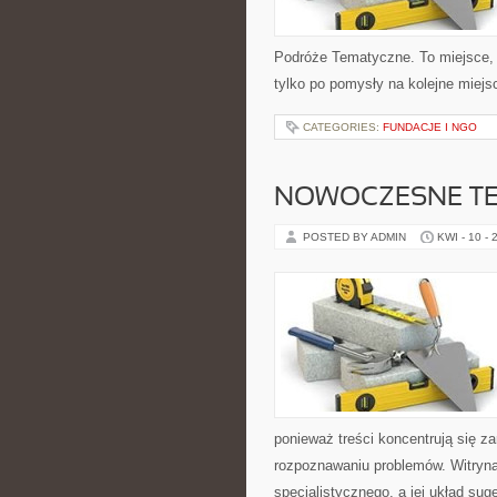
Podróże Tematyczne. To miejsce, kt
tylko po pomysły na kolejne miejsc
CATEGORIES:
FUNDACJE I NGO
NOWOCZESNE TE
POSTED BY ADMIN
KWI - 10 - 
ponieważ treści koncentrują się z
rozpoznawaniu problemów. Witryna
specjalistycznego, a jej układ sug