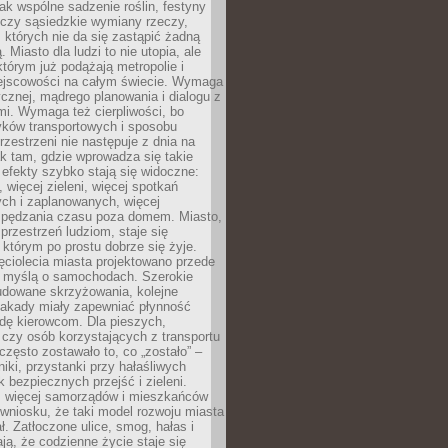
jak wspólne sadzenie roślin, festyny
 czy sąsiedzkie wymiany rzeczy,
, których nie da się zastąpić żadną
ą. Miasto dla ludzi to nie utopia, ale
którym już podążają metropolie i
ejscowości na całym świecie. Wymaga
ycznej, mądrego planowania i dialogu z
i. Wymaga też cierpliwości, bo
ków transportowych i sposobu
rzestrzeni nie następuje z dnia na
k tam, gdzie wprowadza się takie
 efekty szybko stają się widoczne:
, więcej zieleni, więcej spotkań
ch i zaplanowanych, więcej
spędzania czasu poza domem. Miasto,
 przestrzeń ludziom, staje się
którym po prostu dobrze się żyje.
ęciolecia miasta projektowano przede
 myślą o samochodach. Szerokie
budowane skrzyżowania, kolejne
stakady miały zapewniać płynność
dę kierowcom. Dla pieszych,
czy osób korzystających z transportu
często zostawało to, co „zostało” –
iki, przystanki przy hałaśliwych
k bezpiecznych przejść i zieleni.
az więcej samorządów i mieszkańców
wniosku, że taki model rozwoju miasta
ł. Zatłoczone ulice, smog, hałas i
ają, że codzienne życie staje się