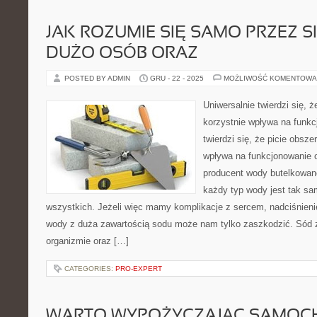
JAK ROZUMIE SIĘ SAMO PRZEZ SI
DUŻO OSÓB ORAZ
POSTED BY ADMIN
GRU - 22 - 2025
MOŻLIWOŚĆ KOMENTOWA
Uniwersalnie twierdzi się, ż
korzystnie wpływa na funkc
twierdzi się, że picie obsze
wpływa na funkcjonowanie 
producent wody butelkowane
każdy typ wody jest tak s
wszystkich. Jeżeli więc mamy komplikacje z sercem, nadciśnienie
wody z duża zawartością sodu może nam tylko zaszkodzić. Sód 
organizmie oraz […]
CATEGORIES:
PRO-EXPERT
WARTO WYPOŻYCZAJĄC SAMOC