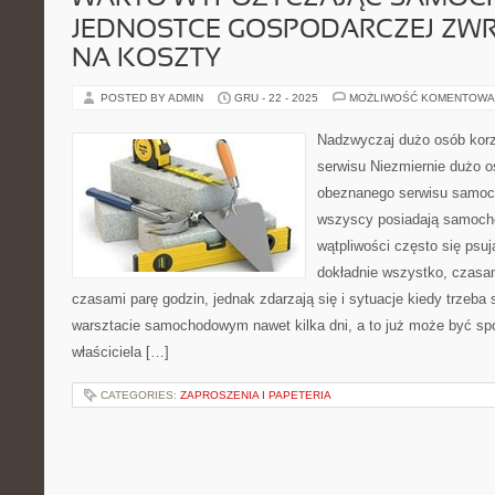
JEDNOSTCE GOSPODARCZEJ ZW
NA KOSZTY
POSTED BY ADMIN
GRU - 22 - 2025
MOŻLIWOŚĆ KOMENTOWA
Nadzwyczaj dużo osób korz
serwisu Niezmiernie dużo o
obeznanego serwisu samoch
wszyscy posiadają samochod
wątpliwości często się psu
dokładnie wszystko, czasam
czasami parę godzin, jednak zdarzają się i sytuacje kiedy trzeb
warsztacie samochodowym nawet kilka dni, a to już może być s
właściciela […]
CATEGORIES:
ZAPROSZENIA I PAPETERIA