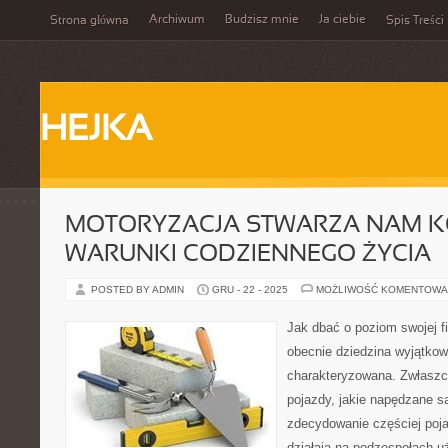
Archiwum
Budzisz mnie
Ja ciebie
Strona główna
Spis Treści
HEJKA
MOTORYZACJA STWARZA NAM 
WARUNKI CODZIENNEGO ŻYCIA
POSTED BY ADMIN
GRU - 22 - 2025
MOŻLIWOŚĆ KOMENTOWA
Jak dbać o poziom swojej f
obecnie dziedzina wyjątko
charakteryzowana. Zwłaszc
pojazdy, jakie napędzane s
zdecydowanie częściej poja
działają na podzespołach u