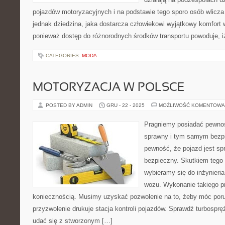
pojazdów motoryzacyjnych i na podstawie tego sporo osób wlicza j
jednak dziedzina, jaka dostarcza człowiekowi wyjątkowy komfort
ponieważ dostęp do różnorodnych środków transportu powoduje, iż
CATEGORIES:
MODA
MOTORYZACJA W POLSCE
POSTED BY ADMIN
GRU - 22 - 2025
MOŻLIWOŚĆ KOMENTOWA
Pragniemy posiadać pewno
sprawny i tym samym bezp
pewność, że pojazd jest s
bezpieczny. Skutkiem tego
wybieramy się do inżynieria
wozu. Wykonanie takiego pr
koniecznością. Musimy uzyskać pozwolenie na to, żeby móc poru
przyzwolenie drukuje stacja kontroli pojazdów. Sprawdź turbospr
udać się z stworzonym […]