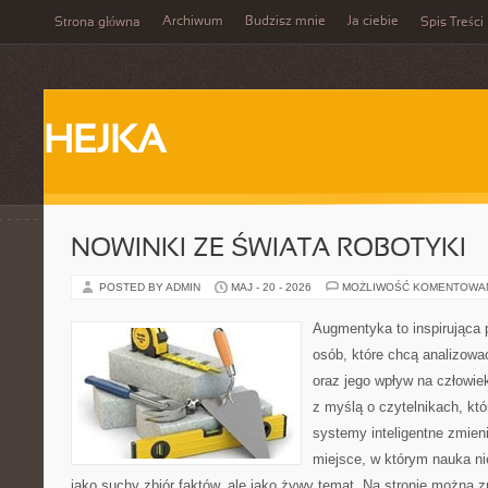
Archiwum
Budzisz mnie
Ja ciebie
Strona główna
Spis Treści
HEJKA
NOWINKI ZE ŚWIATA ROBOTYKI
POSTED BY ADMIN
MAJ - 20 - 2026
MOŻLIWOŚĆ KOMENTOWA
Augmentyka to inspirująca p
osób, które chcą analizować
oraz jego wpływ na człowie
z myślą o czytelnikach, któr
systemy inteligentne zmien
miejsce, w którym nauka ni
jako suchy zbiór faktów, ale jako żywy temat. Na stronie można 