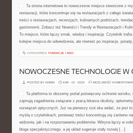
spotyka się z herbacianą tr
aromatycznych napojów zam
inspiracje, ciekawostki i c
blog, który został stworzon
wielbicieli herbaty, a także 
chcą lepiej poznać codzienne rytuały związane z parzeniem ulub
Kawowe Podróże i Przepisy Kawowe. Na stronie można znaleźć 
[…]
CATEGORIES:
PROJEKTY DIY
CIEKAWOSTKI KULINARNE
POSTED BY ADMIN
KWI - 11 - 2026
MOŻLIWOŚĆ KOMENTOWA
Ta strona internetowa to n
z myślą o miłośnikach resta
na restauracjach z całego 
znaleźć treści o restauracj