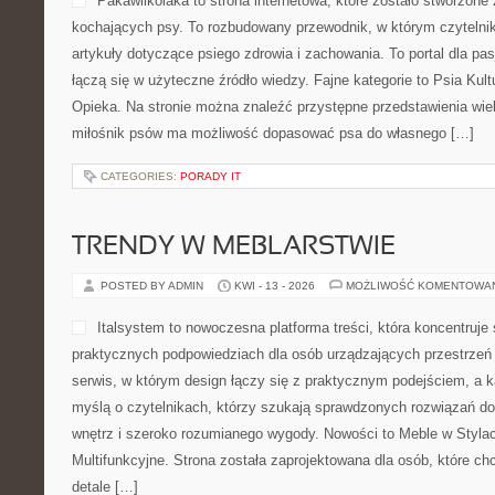
CATEGORIES:
CIEKAWOSTKI I HISTORIA
RASY PSÓW
POSTED BY ADMIN
KWI - 14 - 2026
MOŻLIWOŚĆ KOMENTOWA
Pakawilkolaka to strona int
stworzone z myślą o osoba
rozbudowany przewodnik, w 
merytoryczne artykuły doty
zachowania. To portal dla 
praktyka łączą się w użyte
kategorie to Psia Kultura i Media i Adopcja i Opieka. Na stronie
przedstawienia wielu ras psów. Dzięki temu miłośnik psów ma m
własnego […]
CATEGORIES:
PORADY IT
TRENDY W MEBLARSTWIE