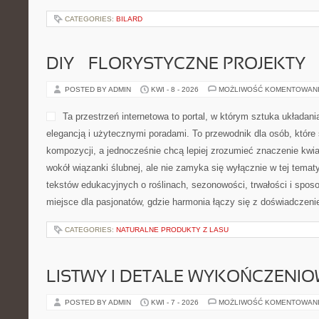
podróżach, trendach oraz z
też Nowości i Trendy w Res
Podróże Tematyczne. To miejsce, które łączy smak, wiedzę i inspir
tylko po pomysły na kolejne miejsca do odwiedzenia, ale również p
CATEGORIES:
FUNDACJE I NGO
NOWOCZESNE TECHNOLOGIE W 
POSTED BY ADMIN
KWI - 10 - 2026
MOŻLIWOŚĆ KOMENTOWA
Ta platforma to obszerny p
wzroku, w którym centralne
zagadnienia związane z prac
optometrysty oraz eksperta
optycznych. Już na pierwszy
przestrzeń przygotowana z 
ponieważ treści koncentrują się zarówno na codziennym komforcie
rozpoznawaniu problemów. Witryna łączy w sobie cechy poradnika
specjalistycznego, a jej układ sugeruje stały rozwój […]