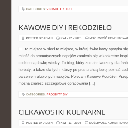
POSTED BY ADMIN
KWI - 13 - 2026
MOŻLIWOŚĆ KOMENTOWA
Italsystem to nowoczesna pl
koncentruje się na świecie
podpowiedziach dla osób u
życia i gabinet. To serwis,
praktycznym podejściem, a 
myślą o czytelnikach, któr
rozwiązań dotyczących wyposażenia wnętrz i szeroko rozumiane
w Stylach Wnętrzarskich i Meble Multifunkcyjne. Strona została 
które chcą świadomie wybierać detale […]
CATEGORIES:
VINTAGE I RETRO
KAWOWE DIY I RĘKODZIEŁO
POSTED BY ADMIN
KWI - 12 - 2026
MOŻLIWOŚĆ KOMENTOWA
to miejsce w sieci to miejs