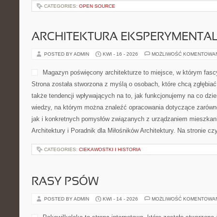
Wanny SPA i Lifestyle & Relaks. Mocną stroną portalu pozostaje b
zamyka się w jednej […]
CATEGORIES:
OPEN SOURCE
ARCHITEKTURA EKSPERYMENTA
POSTED BY ADMIN
KWI - 16 - 2026
MOŻLIWOŚĆ KOMENTOWA
Magazyn poświęcony archit
którym fascynacja spotyka 
stworzona z myślą o osobac
realizacji, wnętrz, a także 
jak funkcjonujemy na co dz
wiedzy, na którym można z
dotyczące zarówno wielkich ikon architektury, jak i konkretnych
urządzaniem mieszkania. Polecamy Historia Architektury i Poradn
Architektury. Na stronie czytelnik trafia […]