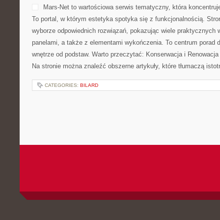
CATEGORIES:
BILARD
DIY – FLORYSTYCZNE PROJEKTY
POSTED BY ADMIN
KWI - 8 - 2026
MOŻLIWOŚĆ KOMENTOWAN
Ta przestrzeń internetowa t
układania kwiatów spotyka s
użytecznymi poradami. To p
szukają pięknych kompozyc
lepiej zrozumieć znaczenie
wokół wiązanki ślubnej, al
tej tematyce, bo prowadzi także do tekstów edukacyjnych o rośli
i sposobach komponowania. To miejsce dla pasjonatów, gdzie har
doświadczeniem. Dzięki […]
CATEGORIES:
NATURALNE PRODUKTY Z LASU