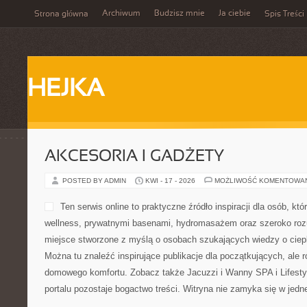
Archiwum
Budzisz mnie
Ja ciebie
Strona główna
Spis Treści
HEJKA
AKCESORIA I GADŻETY
POSTED BY ADMIN
KWI - 17 - 2026
MOŻLIWOŚĆ KOMENTOWA
Ten serwis online to praktyc
osób, które interesują się
prywatnymi basenami, hyd
rozumianym regeneracją. T
o osobach szukających wied
regeneracji. Można tu znale
początkujących, ale również dla pasjonatów domowego komfortu. 