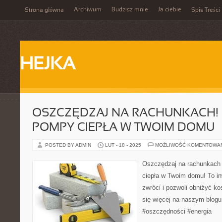
Archiwum
Budzisz mnie
Ja ciebie
Strona główna
Spis Treści
HEJKA
OSZCZĘDZAJ NA RACHUNKACH!
POMPY CIEPŁA W TWOIM DOMU
POSTED BY ADMIN
LUT - 18 - 2025
MOŻLIWOŚĆ KOMENTOWA
Oszczędzaj na rachunkach
ciepła w Twoim domu! To in
zwróci i pozwoli obniżyć k
się więcej na naszym blog
#oszczędności #energia