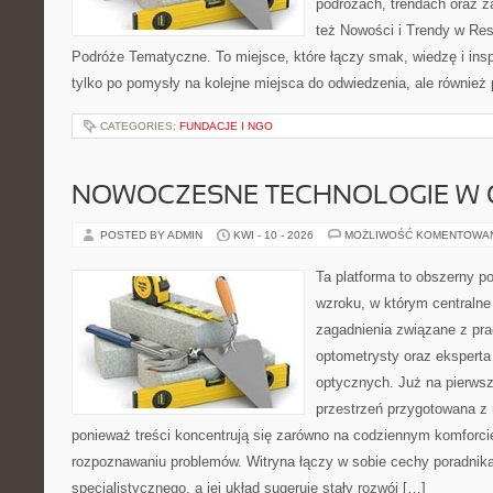
podróżach, trendach oraz z
też Nowości i Trendy w Res
Podróże Tematyczne. To miejsce, które łączy smak, wiedzę i inspir
tylko po pomysły na kolejne miejsca do odwiedzenia, ale również p
CATEGORIES:
FUNDACJE I NGO
NOWOCZESNE TECHNOLOGIE W 
POSTED BY ADMIN
KWI - 10 - 2026
MOŻLIWOŚĆ KOMENTOWA
Ta platforma to obszerny p
wzroku, w którym centralne
zagadnienia związane z prac
optometrysty oraz eksperta
optycznych. Już na pierwszy
przestrzeń przygotowana z 
ponieważ treści koncentrują się zarówno na codziennym komforcie
rozpoznawaniu problemów. Witryna łączy w sobie cechy poradnika
specjalistycznego, a jej układ sugeruje stały rozwój […]