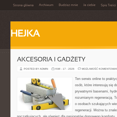
Archiwum
Budzisz mnie
Ja ciebie
Strona główna
Spis Treści
HEJKA
AKCESORIA I GADŻETY
POSTED BY ADMIN
KWI - 17 - 2026
MOŻLIWOŚĆ KOMENTOWA
Ten serwis online to praktyc
osób, które interesują się
prywatnymi basenami, hyd
rozumianym regeneracją. T
o osobach szukających wied
regeneracji. Można tu znale
początkujących, ale również dla pasjonatów domowego komfortu. 