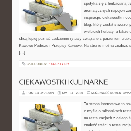
spotyka się z herbacianą tr
aromatycznych napojów zam
inspiracje, ciekawostki i c
blog, który został stworzon
wielbicieli herbaty, a także 
chcą lepiej poznać codzienne rytuały związane z parzeniem ulub
Kawowe Podróże i Przepisy Kawowe. Na stronie można znaleźć 
[…]
CATEGORIES:
PROJEKTY DIY
CIEKAWOSTKI KULINARNE
POSTED BY ADMIN
KWI - 11 - 2026
MOŻLIWOŚĆ KOMENTOWA
Ta strona internetowa to n
z myślą o miłośnikach resta
na restauracjach z całego 
znaleźć treści o restauracj