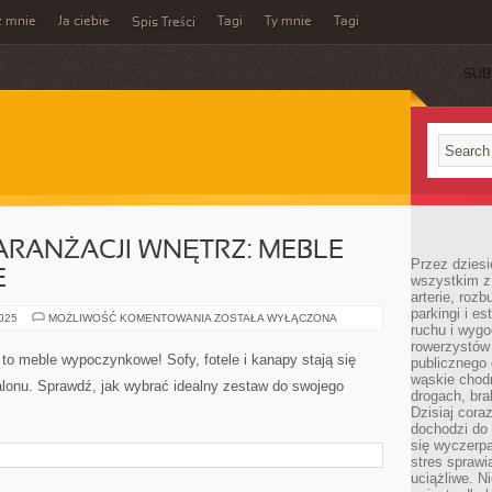
z mnie
Ja ciebie
Tagi
Ty mnie
Tagi
Spis Treści
SUB
RANŻACJI WNĘTRZ: MEBLE
Przez dziesi
E
wszystkim z
arterie, roz
parkingi i e
NOWY
2025
MOŻLIWOŚĆ KOMENTOWANIA
ZOSTAŁA WYŁĄCZONA
ruchu i wygo
TREND
W
rowerzystów 
ARANŻACJI
 to meble wypoczynkowe! Sofy, fotele i kanapy stają się
publicznego 
WNĘTRZ:
MEBLE
wąskie chodn
onu. Sprawdź, jak wybrać idealny zestaw do swojego
WYPOCZYNKOWE
drogach, bra
Dzisiaj cor
dochodzi do 
się wyczerpa
stres sprawi
uciążliwe. N