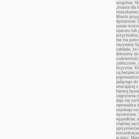
uciążliwe. N
„miasta dla l
mieszkaniec
Miasto przyj
dystansów. 
spraw można 
spaceru lub 
przychodnia,
nie ma potrz
nazywany by
zakłada, że
dotrzemy do 
codzienność 
zatłoczone, 
fizycznie. 
są bezpieczn
poprowadzon
jadącego do 
wracającej 
barierą bywa
zagrożenia na
daje się ruc
wprowadza si
uspokaja ruc
wyniesione. 
wypadków, al
chętniej wy
sprzymierze
komunikacja 
w sieci. Mie