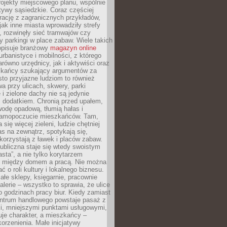
ojekty miejscowego planu, wspólnie
atywy sąsiedzkie. Coraz częściej
irację z zagranicznych przykładów,
jak inne miasta wprowadziły strefy
, rozwinęły sieć tramwajów czy
ły parkingi w place zabaw. Wiele takich
opisuje branżowy
magazyn online
rbanistyce i mobilności, z którego
arówno urzędnicy, jak i aktywiści oraz
zkańcy szukający argumentów za
to przyjazne ludziom to również
wa przy ulicach, skwery, parki
i zielone dachy nie są jedynie
 dodatkiem. Chronią przed upałem,
odę opadową, tłumią hałas i
samopoczucie mieszkańców. Tam,
 się więcej zieleni, ludzie chętniej
s na zewnątrz, spotykają się,
korzystają z ławek i placów zabaw.
ubliczna staje się wtedy swoistym
sta”, a nie tylko korytarzem
 między domem a pracą. Nie można
ć o roli kultury i lokalnego biznesu.
ałe sklepy, księgarnie, pracownie
galerie – wszystko to sprawia, że ulice
o godzinach pracy biur. Kiedy zamiast
entrum handlowego powstaje pasaż z
i, mniejszymi punktami usługowymi,
je charakter, a mieszkańcy –
orzenienia. Małe inicjatywy