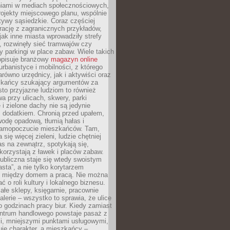
iami w mediach społecznościowych,
ojekty miejscowego planu, wspólnie
atywy sąsiedzkie. Coraz częściej
irację z zagranicznych przykładów,
jak inne miasta wprowadziły strefy
, rozwinęły sieć tramwajów czy
ły parkingi w place zabaw. Wiele takich
opisuje branżowy
magazyn online
rbanistyce i mobilności, z którego
arówno urzędnicy, jak i aktywiści oraz
zkańcy szukający argumentów za
to przyjazne ludziom to również
wa przy ulicach, skwery, parki
i zielone dachy nie są jedynie
 dodatkiem. Chronią przed upałem,
odę opadową, tłumią hałas i
samopoczucie mieszkańców. Tam,
 się więcej zieleni, ludzie chętniej
s na zewnątrz, spotykają się,
korzystają z ławek i placów zabaw.
ubliczna staje się wtedy swoistym
sta”, a nie tylko korytarzem
 między domem a pracą. Nie można
ć o roli kultury i lokalnego biznesu.
ałe sklepy, księgarnie, pracownie
galerie – wszystko to sprawia, że ulice
o godzinach pracy biur. Kiedy zamiast
entrum handlowego powstaje pasaż z
i, mniejszymi punktami usługowymi,
je charakter, a mieszkańcy –