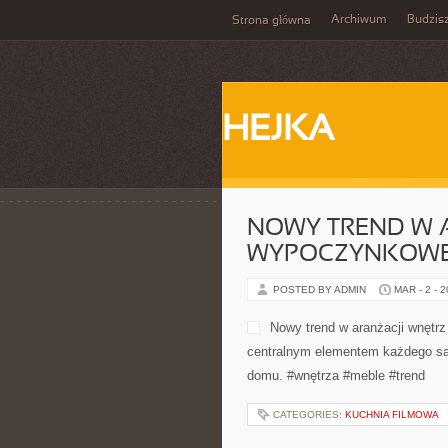
Archiwum
Budzis
Strona główna
HEJKA
NOWY TREND W A
WYPOCZYNKOW
POSTED BY ADMIN
MAR - 2 - 
Nowy trend w aranżacji wnętrz
centralnym elementem każdego sal
domu. #wnętrza #meble #trend
CATEGORIES:
KUCHNIA FILMOWA