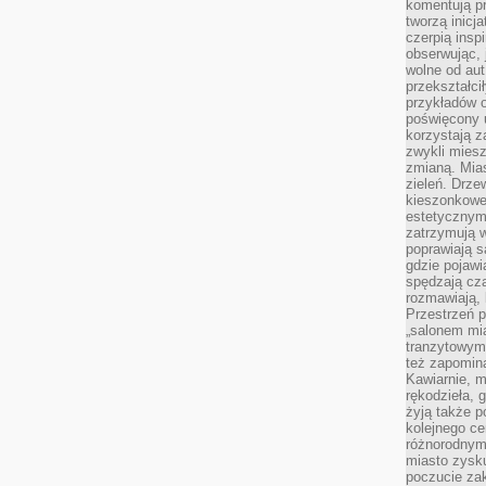
komentują pr
tworzą inicj
czerpią insp
obserwując, 
wolne od aut
przekształci
przykładów 
poświęcony u
korzystają z
zwykli mies
zmianą. Mias
zieleń. Drze
kieszonkowe 
estetycznym
zatrzymują w
poprawiają 
gdzie pojawia
spędzają cza
rozmawiają, 
Przestrzeń p
„salonem mia
tranzytowym
też zapomina
Kawiarnie, m
rękodzieła, 
żyją także p
kolejnego c
różnorodnym
miasto zysku
poczucie zak