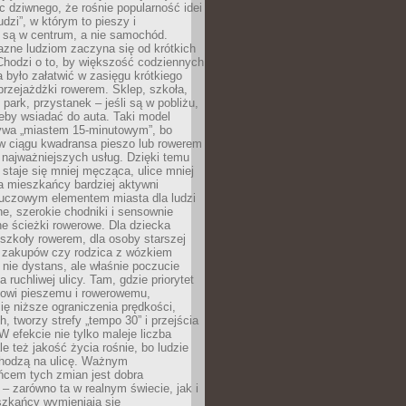
ic dziwnego, że rośnie popularność idei
udzi”, w którym to pieszy i
 są w centrum, a nie samochód.
azne ludziom zaczyna się od krótkich
Chodzi o to, by większość codziennych
było załatwić w zasięgu krótkiego
przejażdżki rowerem. Sklep, szkoła,
 park, przystanek – jeśli są w pobliżu,
eby wsiadać do auta. Taki model
wa „miastem 15-minutowym”, bo
 w ciągu kwadransa pieszo lub rowerem
najważniejszych usług. Dzięki temu
staje się mniej męcząca, ulice mniej
a mieszkańcy bardziej aktywni
Kluczowym elementem miasta dla ludzi
e, szerokie chodniki i sensownie
e ścieżki rowerowe. Dla dziecka
szkoły rowerem, dla osoby starszej
z zakupów czy rodzica z wózkiem
 nie dystans, ale właśnie poczucie
 ruchliwej ulicy. Tam, gdzie priorytet
howi pieszemu i rowerowemu,
ę niższe ograniczenia prędkości,
h, tworzy strefy „tempo 30” i przejścia
W efekcie nie tylko maleje liczba
e też jakość życia rośnie, bo ludzie
chodzą na ulicę. Ważnym
ńcem tych zmian jest dobra
– zarówno ta w realnym świecie, jak i
szkańcy wymieniają się