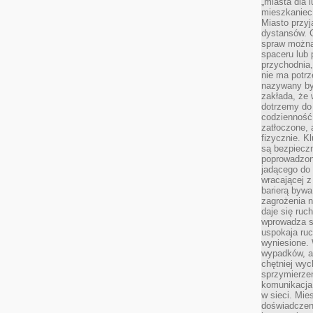
„miasta dla l
mieszkaniec
Miasto przyj
dystansów. 
spraw można 
spaceru lub 
przychodnia,
nie ma potrz
nazywany by
zakłada, że
dotrzemy do 
codzienność 
zatłoczone, 
fizycznie. 
są bezpieczn
poprowadzon
jadącego do 
wracającej 
barierą bywa
zagrożenia na
daje się ruc
wprowadza si
uspokaja ruc
wyniesione. 
wypadków, al
chętniej wy
sprzymierze
komunikacja 
w sieci. Mie
doświadczen