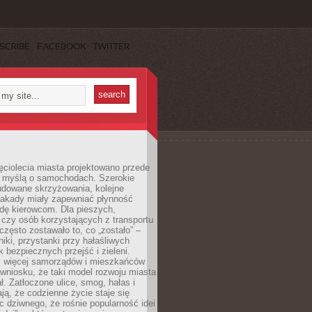
SCRIBE
FACEBOOK
TWITTER
ęciolecia miasta projektowano przede
 myślą o samochodach. Szerokie
budowane skrzyżowania, kolejne
stakady miały zapewniać płynność
dę kierowcom. Dla pieszych,
czy osób korzystających z transportu
często zostawało to, co „zostało” –
iki, przystanki przy hałaśliwych
k bezpiecznych przejść i zieleni.
az więcej samorządów i mieszkańców
wniosku, że taki model rozwoju miasta
ł. Zatłoczone ulice, smog, hałas i
ają, że codzienne życie staje się
ic dziwnego, że rośnie popularność idei