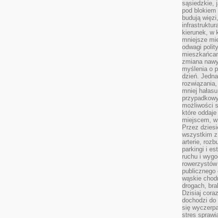
sąsiedzkie, 
pod blokiem
budują więzi
infrastruktur
kierunek, w 
mniejsze mi
odwagi polit
mieszkańcam
zmiana nawy
myślenia o p
dzień. Jedna
rozwiązania,
mniej hałasu
przypadkowy
możliwości 
które oddaje
miejscem, w 
Przez dziesi
wszystkim z
arterie, roz
parkingi i e
ruchu i wygo
rowerzystów 
publicznego 
wąskie chodn
drogach, bra
Dzisiaj cor
dochodzi do 
się wyczerpa
stres sprawi