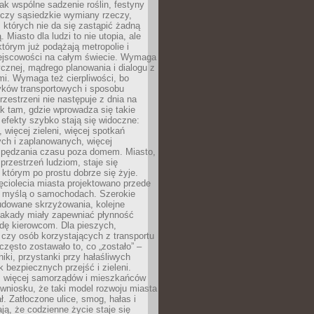
jak wspólne sadzenie roślin, festyny
 czy sąsiedzkie wymiany rzeczy,
, których nie da się zastąpić żadną
ą. Miasto dla ludzi to nie utopia, ale
którym już podążają metropolie i
ejscowości na całym świecie. Wymaga
ycznej, mądrego planowania i dialogu z
i. Wymaga też cierpliwości, bo
ków transportowych i sposobu
rzestrzeni nie następuje z dnia na
k tam, gdzie wprowadza się takie
 efekty szybko stają się widoczne:
, więcej zieleni, więcej spotkań
ch i zaplanowanych, więcej
spędzania czasu poza domem. Miasto,
 przestrzeń ludziom, staje się
którym po prostu dobrze się żyje.
ęciolecia miasta projektowano przede
 myślą o samochodach. Szerokie
budowane skrzyżowania, kolejne
stakady miały zapewniać płynność
dę kierowcom. Dla pieszych,
czy osób korzystających z transportu
często zostawało to, co „zostało” –
iki, przystanki przy hałaśliwych
k bezpiecznych przejść i zieleni.
az więcej samorządów i mieszkańców
wniosku, że taki model rozwoju miasta
ł. Zatłoczone ulice, smog, hałas i
ają, że codzienne życie staje się