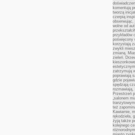
doświadczen
komentują pr
tworzą inicj
czerpią insp
obserwując, 
wolne od aut
przekształci
przykładów 
poświęcony u
korzystają z
zwykli mies
zmianą. Mias
zieleń. Drze
kieszonkowe 
estetycznym
zatrzymują w
poprawiają 
gdzie pojawia
spędzają cza
rozmawiają, 
Przestrzeń p
„salonem mia
tranzytowym
też zapomina
Kawiarnie, m
rękodzieła, 
żyją także p
kolejnego c
różnorodnym
miasto zysku