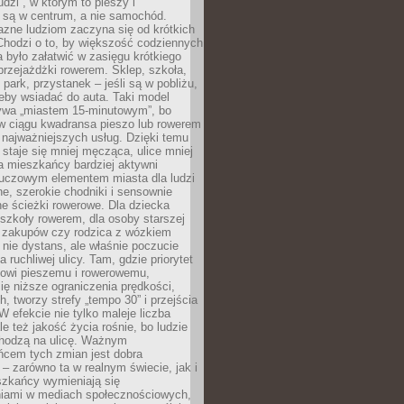
udzi”, w którym to pieszy i
 są w centrum, a nie samochód.
azne ludziom zaczyna się od krótkich
Chodzi o to, by większość codziennych
było załatwić w zasięgu krótkiego
przejażdżki rowerem. Sklep, szkoła,
 park, przystanek – jeśli są w pobliżu,
eby wsiadać do auta. Taki model
wa „miastem 15-minutowym”, bo
 w ciągu kwadransa pieszo lub rowerem
najważniejszych usług. Dzięki temu
staje się mniej męcząca, ulice mniej
a mieszkańcy bardziej aktywni
Kluczowym elementem miasta dla ludzi
e, szerokie chodniki i sensownie
e ścieżki rowerowe. Dla dziecka
szkoły rowerem, dla osoby starszej
z zakupów czy rodzica z wózkiem
 nie dystans, ale właśnie poczucie
 ruchliwej ulicy. Tam, gdzie priorytet
howi pieszemu i rowerowemu,
ę niższe ograniczenia prędkości,
h, tworzy strefy „tempo 30” i przejścia
W efekcie nie tylko maleje liczba
e też jakość życia rośnie, bo ludzie
chodzą na ulicę. Ważnym
ńcem tych zmian jest dobra
– zarówno ta w realnym świecie, jak i
szkańcy wymieniają się
iami w mediach społecznościowych,