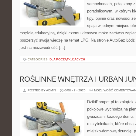
samochodach, połączony z
poradnikowym, w którym ki
tipy, opinie oraz nowości z
spaja w jednym miejscu ofe
częścią edukacyjną, dzięki czemu kierowca może zarówno zaplano
poszerzyć swoją wiedzę na temat LPG. Na stronie AutoGaz Łódź
jest na niezawodność […]
CATEGORIES:
DLA POCZĄTKUJĄCYCH
ROŚLINNE WNĘTRZA I URBAN JU
POSTED BY ADMIN
GRU - 7 - 2025
MOŻLIWOŚĆ KOMENTOWAN
DzikiParapet.pl to zakątek 
pokojowe wychodzą na pierw
gwiazdami każdego domu. T
o czytelnikach, które chcą
miejsko-domową dżunglę, pe