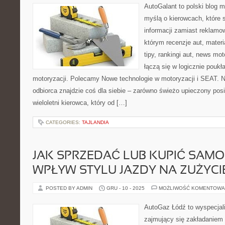
AutoGalant to polski blog 
myślą o kierowcach, które 
informacji zamiast reklamo
którym recenzje aut, mater
tipy, rankingi aut, news mo
łączą się w logicznie poukł
motoryzacji. Polecamy Nowe technologie w motoryzacji i SEAT. 
odbiorca znajdzie coś dla siebie – zarówno świeżo upieczony posi
wieloletni kierowca, który od […]
CATEGORIES:
TAJLANDIA
JAK SPRZEDAĆ LUB KUPIĆ SAMO
WPŁYW STYLU JAZDY NA ZUŻYCI
POSTED BY ADMIN
GRU - 10 - 2025
MOŻLIWOŚĆ KOMENTOWA
AutoGaz Łódź to wyspecjal
zajmujący się zakładaniem 