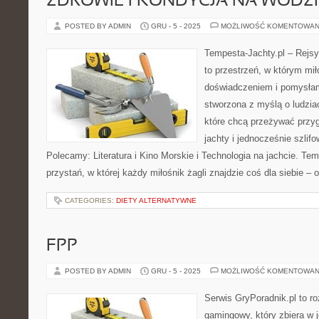
ZDROWIE I KONDYCJA NA WODZI
POSTED BY ADMIN
GRU - 5 - 2025
MOŻLIWOŚĆ KOMENTOWAN
Tempesta-Jachty.pl – Rejsy
to przestrzeń, w którym mi
doświadczeniem i pomysłami
stworzona z myślą o ludzia
które chcą przeżywać przy
jachty i jednocześnie szlif
Polecamy: Literatura i Kino Morskie i Technologia na jachcie. Tem
przystań, w której każdy miłośnik żagli znajdzie coś dla siebie – 
CATEGORIES:
DIETY ALTERNATYWNE
FPP
POSTED BY ADMIN
GRU - 5 - 2025
MOŻLIWOŚĆ KOMENTOWAN
Serwis GryPoradnik.pl to r
gamingowy, który zbiera w 