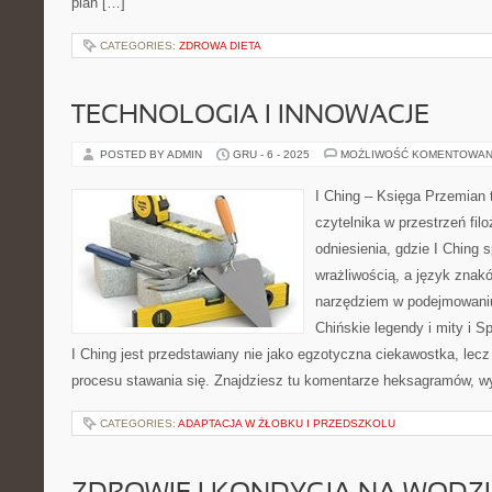
plan […]
CATEGORIES:
ZDROWA DIETA
TECHNOLOGIA I INNOWACJE
POSTED BY ADMIN
GRU - 6 - 2025
MOŻLIWOŚĆ KOMENTOWAN
I Ching – Księga Przemian t
czytelnika w przestrzeń filo
odniesienia, gdzie I Ching 
wrażliwością, a język znak
narzędziem w podejmowani
Chińskie legendy i mity i Sp
I Ching jest przedstawiany nie jako egzotyczna ciekawostka, lec
procesu stawania się. Znajdziesz tu komentarze heksagramów, wy
CATEGORIES:
ADAPTACJA W ŻŁOBKU I PRZEDSZKOLU