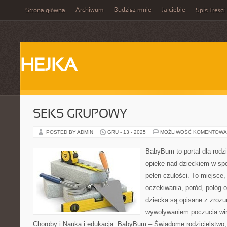
Archiwum
Budzisz mnie
Ja ciebie
Strona główna
Spis Treści
HEJKA
SEKS GRUPOWY
POSTED BY ADMIN
GRU - 13 - 2025
MOŻLIWOŚĆ KOMENTOWA
BabyBum to portal dla rodz
opiekę nad dzieckiem w spo
pełen czułości. To miejsce
oczekiwania, poród, połóg o
dziecka są opisane z zrozu
wywoływaniem poczucia winy
Choroby i Nauka i edukacja. BabyBum – Świadome rodzicielstwo, 