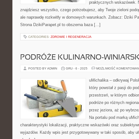
praktycznych wskazówek. N
znajdziesz wszystko, czego potrzebujesz, aby Twoje zieloni podop
ale naprawdę rozkwitły w domowych warunkach. Zobacz: Dziki P
Strona DzikiParapet.pl to obszerna baza […]
CATEGORIES:
ZDROWIE I REGENERACJA
PODRÓŻE KULINARNO-WINIARSK
POSTED BY ADMIN
GRU - 6 - 2025
MOŻLIWOŚĆ KOMENTOWAN
uMichalika – odkrywaj Pols
który powstał z pasji do po
przestrzeń, w którym odbio
podróże po różnych regiona
przez jeziora, aż po wybrz
Na portalu pod marką uMic
charakterystyki lokalizacji, praktyczne wskazówki oraz subiektyw
wyjazdów. Każdy wpis jest przygotowywany w taki sposób, aby uła