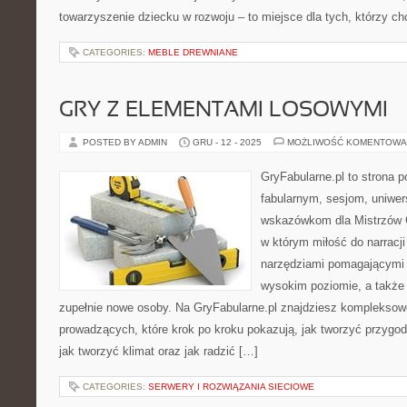
towarzyszenie dziecku w rozwoju – to miejsce dla tych, którzy c
CATEGORIES:
MEBLE DREWNIANE
GRY Z ELEMENTAMI LOSOWYMI
POSTED BY ADMIN
GRU - 12 - 2025
MOŻLIWOŚĆ KOMENTOWA
GryFabularne.pl to strona 
fabularnym, sesjom, uniwe
wskazówkom dla Mistrzów Gr
w którym miłość do narracji
narzędziami pomagającymi
wysokim poziomie, a takż
zupełnie nowe osoby. Na GryFabularne.pl znajdziesz kompleksowe
prowadzących, które krok po kroku pokazują, jak tworzyć przygod
jak tworzyć klimat oraz jak radzić […]
CATEGORIES:
SERWERY I ROZWIĄZANIA SIECIOWE