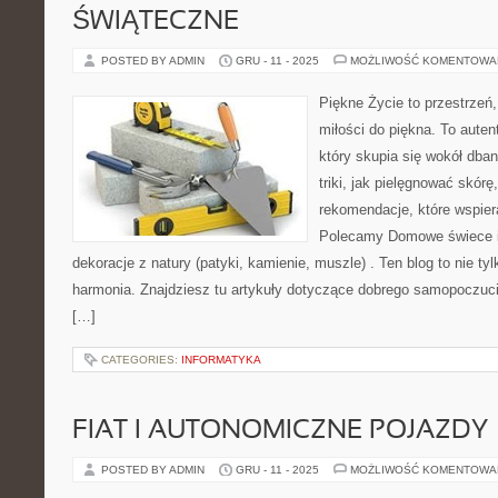
ŚWIĄTECZNE
POSTED BY ADMIN
GRU - 11 - 2025
MOŻLIWOŚĆ KOMENTOWA
Piękne Życie to przestrzeń,
miłości do piękna. To aute
który skupia się wokół dban
triki, jak pielęgnować skór
rekomendacje, które wspiera
Polecamy Domowe świece i 
dekoracje z natury (patyki, kamienie, muszle) . Ten blog to nie tyl
harmonia. Znajdziesz tu artykuły dotyczące dobrego samopoczuci
[…]
CATEGORIES:
INFORMATYKA
FIAT I AUTONOMICZNE POJAZDY
POSTED BY ADMIN
GRU - 11 - 2025
MOŻLIWOŚĆ KOMENTOWA