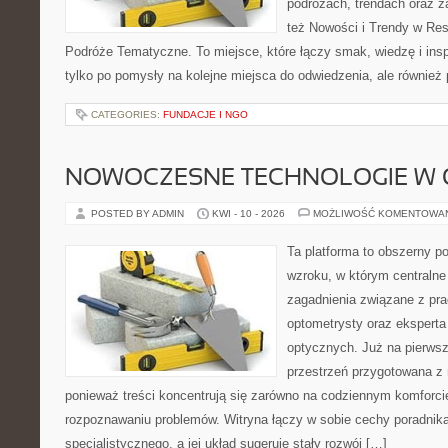
podróżach, trendach oraz z
też Nowości i Trendy w Res
Podróże Tematyczne. To miejsce, które łączy smak, wiedzę i inspir
tylko po pomysły na kolejne miejsca do odwiedzenia, ale również p
CATEGORIES:
FUNDACJE I NGO
NOWOCZESNE TECHNOLOGIE W 
POSTED BY ADMIN
KWI - 10 - 2026
MOŻLIWOŚĆ KOMENTOWA
Ta platforma to obszerny p
wzroku, w którym centralne
zagadnienia związane z prac
optometrysty oraz eksperta
optycznych. Już na pierwszy
przestrzeń przygotowana z 
ponieważ treści koncentrują się zarówno na codziennym komforcie
rozpoznawaniu problemów. Witryna łączy w sobie cechy poradnika
specjalistycznego, a jej układ sugeruje stały rozwój […]