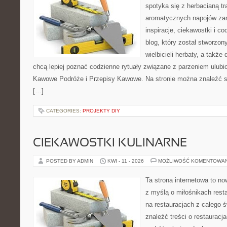
spotyka się z herbacianą tr
aromatycznych napojów zam
inspiracje, ciekawostki i c
blog, który został stworzon
wielbicieli herbaty, a także 
chcą lepiej poznać codzienne rytuały związane z parzeniem ulub
Kawowe Podróże i Przepisy Kawowe. Na stronie można znaleźć 
[…]
CATEGORIES:
PROJEKTY DIY
CIEKAWOSTKI KULINARNE
POSTED BY ADMIN
KWI - 11 - 2026
MOŻLIWOŚĆ KOMENTOWA
Ta strona internetowa to n
z myślą o miłośnikach resta
na restauracjach z całego 
znaleźć treści o restauracj