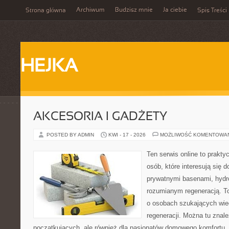
Archiwum
Budzisz mnie
Ja ciebie
Strona główna
Spis Treści
HEJKA
AKCESORIA I GADŻETY
POSTED BY ADMIN
KWI - 17 - 2026
MOŻLIWOŚĆ KOMENTOWA
Ten serwis online to praktyc
osób, które interesują się
prywatnymi basenami, hyd
rozumianym regeneracją. T
o osobach szukających wied
regeneracji. Można tu znale
początkujących, ale również dla pasjonatów domowego komfortu. 