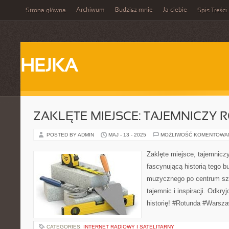
Archiwum
Budzisz mnie
Ja ciebie
Strona główna
Spis Treści
HEJKA
ZAKLĘTE MIEJSCE: TAJEMNICZY
POSTED BY ADMIN
MAJ - 13 - 2025
MOŻLIWOŚĆ KOMENTOWA
Zaklęte miejsce, tajemniczy
fascynującą historią tego 
muzycznego po centrum szt
tajemnic i inspiracji. Odkry
historię! #Rotunda #Warsza
CATEGORIES:
INTERNET RADIOWY I SATELITARNY