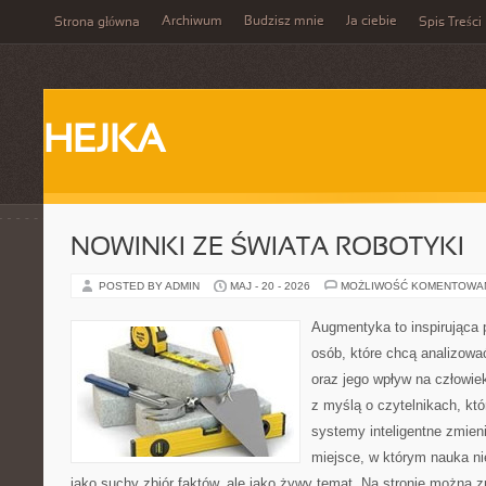
Archiwum
Budzisz mnie
Ja ciebie
Strona główna
Spis Treści
HEJKA
NOWINKI ZE ŚWIATA ROBOTYKI
POSTED BY ADMIN
MAJ - 20 - 2026
MOŻLIWOŚĆ KOMENTOWA
Augmentyka to inspirująca p
osób, które chcą analizować
oraz jego wpływ na człowie
z myślą o czytelnikach, któr
systemy inteligentne zmien
miejsce, w którym nauka ni
jako suchy zbiór faktów, ale jako żywy temat. Na stronie można 