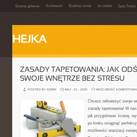
Archiwum
Budzisz mnie
Ja ciebie
Strona główna
Spis Treści
HEJKA
ZASADY TAPETOWANIA: JAK OD
SWOJE WNĘTRZE BEZ STRESU
POSTED BY ADMIN
MAJ - 21 - 2025
MOŻLIWOŚĆ KOMENTOWA
Chcesz odświeżyć swoje wn
zasady tapetowania! W nas
jak przygotować ścianę, wyb
po kroku osiągnąć perfekcy
możliwości aranżacji swoj