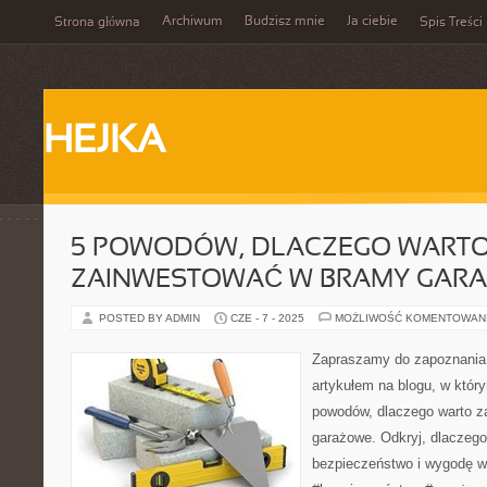
Archiwum
Budzisz mnie
Ja ciebie
Strona główna
Spis Treści
HEJKA
5 POWODÓW, DLACZEGO WART
ZAINWESTOWAĆ W BRAMY GAR
POSTED BY ADMIN
CZE - 7 - 2025
MOŻLIWOŚĆ KOMENTOWAN
Zapraszamy do zapoznania
artykułem na blogu, w któ
powodów, dlaczego warto 
garażowe. Odkryj, dlaczego
bezpieczeństwo i wygodę 