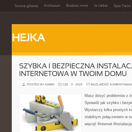
Archiwum
Budzisz mnie
Ja ciebie
Strona główna
Spis Treści
HEJKA
SZYBKA I BEZPIECZNA INSTALAC
INTERNETOWA W TWOIM DOMU
POSTED BY ADMIN
CZE - 3 - 2025
MOŻLIWOŚĆ KOMENTOWAN
Masz dosyć problemów z in
Sprawdź jak szybko i bezpi
Wystarczy kilka prostych k
stabilnym połączeniem w s
więcej! #internet #instalac