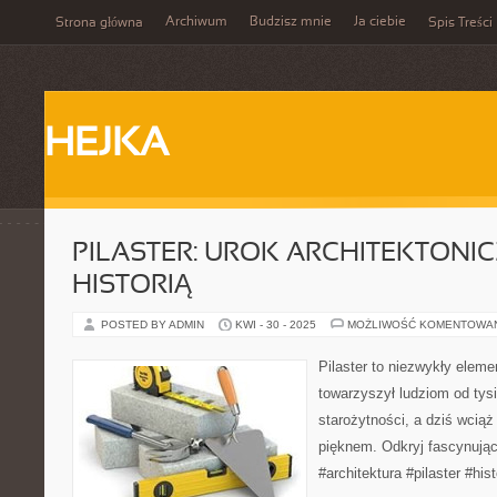
Archiwum
Budzisz mnie
Ja ciebie
Strona główna
Spis Treści
HEJKA
PILASTER: UROK ARCHITEKTONI
HISTORIĄ
POSTED BY ADMIN
KWI - 30 - 2025
MOŻLIWOŚĆ KOMENTOWA
Pilaster to niezwykły elemen
towarzyszył ludziom od tysi
starożytności, a dziś wcią
pięknem. Odkryj fascynując
#architektura #pilaster #hist