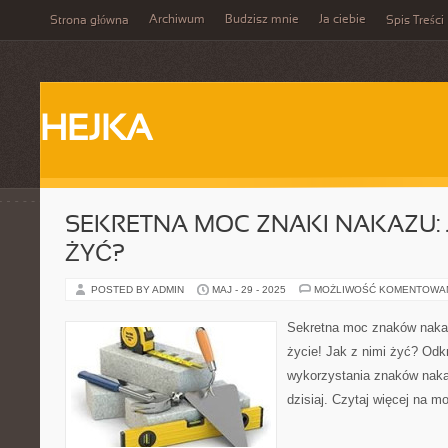
Archiwum
Budzisz mnie
Ja ciebie
Strona główna
Spis Treści
HEJKA
SEKRETNA MOC ZNAKI NAKAZU: J
ŻYĆ?
POSTED BY ADMIN
MAJ - 29 - 2025
MOŻLIWOŚĆ KOMENTOWA
Sekretna moc znaków naka
życie! Jak z nimi żyć? Odk
wykorzystania znaków nakaz
dzisiaj. Czytaj więcej na m