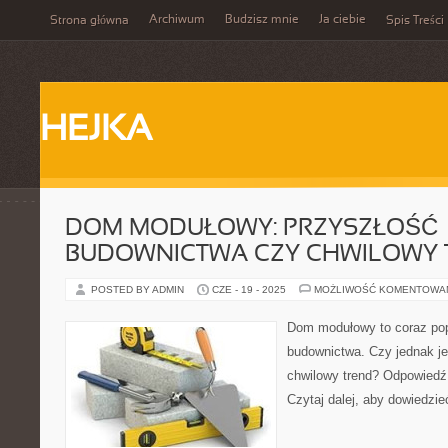
Archiwum
Budzisz mnie
Ja ciebie
Strona główna
Spis Treści
HEJKA
DOM MODUŁOWY: PRZYSZŁOŚĆ
BUDOWNICTWA CZY CHWILOWY 
POSTED BY ADMIN
CZE - 19 - 2025
MOŻLIWOŚĆ KOMENTOWA
Dom modułowy to coraz pop
budownictwa. Czy jednak je
chwilowy trend? Odpowiedź
Czytaj dalej, aby dowiedzieć