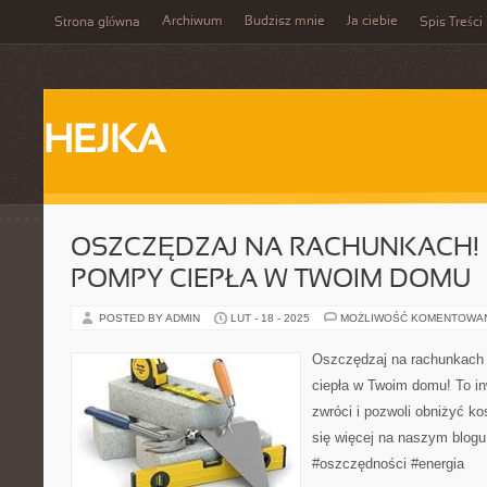
Archiwum
Budzisz mnie
Ja ciebie
Strona główna
Spis Treści
HEJKA
OSZCZĘDZAJ NA RACHUNKACH!
POMPY CIEPŁA W TWOIM DOMU
POSTED BY ADMIN
LUT - 18 - 2025
MOŻLIWOŚĆ KOMENTOWA
Oszczędzaj na rachunkach
ciepła w Twoim domu! To in
zwróci i pozwoli obniżyć k
się więcej na naszym blog
#oszczędności #energia