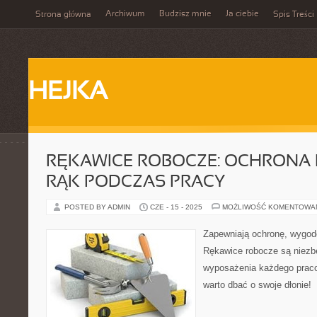
Archiwum
Budzisz mnie
Ja ciebie
Strona główna
Spis Treści
HEJKA
RĘKAWICE ROBOCZE: OCHRONA 
RĄK PODCZAS PRACY
POSTED BY ADMIN
CZE - 15 - 2025
MOŻLIWOŚĆ KOMENTOWA
Zapewniają ochronę, wygodę
Rękawice robocze są niez
wyposażenia każdego praco
warto dbać o swoje dłonie!