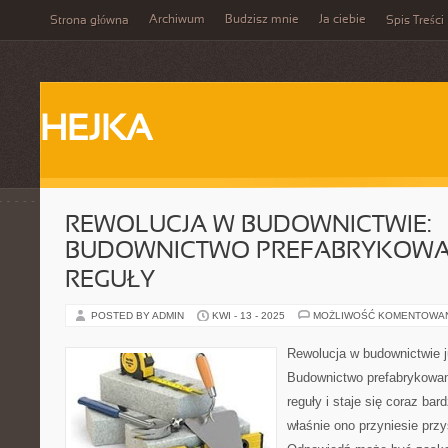
Archiwum
Budzisz mnie
Ja ciebie
Strona główna
Spis Treści
HEJKA
REWOLUCJA W BUDOWNICTWIE:
BUDOWNICTWO PREFABRYKOWA
REGUŁY
POSTED BY ADMIN
KWI - 13 - 2025
MOŻLIWOŚĆ KOMENTOWA
Rewolucja w budownictwie j
Budownictwo prefabrykowa
reguły i staje się coraz bar
właśnie ono przyniesie prz