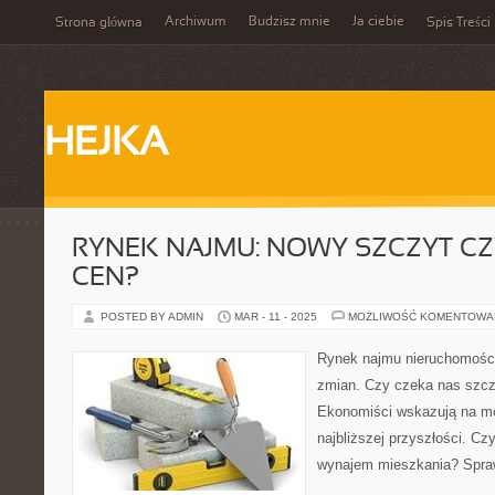
Archiwum
Budzisz mnie
Ja ciebie
Strona główna
Spis Treści
HEJKA
RYNEK NAJMU: NOWY SZCZYT C
CEN?
POSTED BY ADMIN
MAR - 11 - 2025
MOŻLIWOŚĆ KOMENTOWA
Rynek najmu nieruchomości
zmian. Czy czeka nas szc
Ekonomiści wskazują na mo
najbliższej przyszłości. C
wynajem mieszkania? Spr