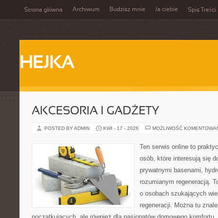
Archiwum
Budzisz mnie
Ja ciebie
Strona główna
Spis Treści
HEJKA
AKCESORIA I GADŻETY
POSTED BY ADMIN
KWI - 17 - 2026
MOŻLIWOŚĆ KOMENTOWA
Ten serwis online to praktyc
osób, które interesują się
prywatnymi basenami, hyd
rozumianym regeneracją. T
o osobach szukających wied
regeneracji. Można tu znale
początkujących, ale również dla pasjonatów domowego komfortu. 