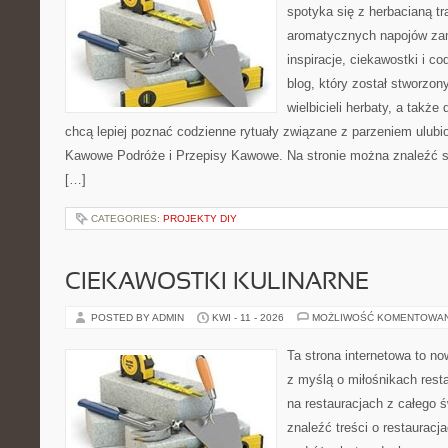
spotyka się z herbacianą tr
aromatycznych napojów zam
inspiracje, ciekawostki i c
blog, który został stworzon
wielbicieli herbaty, a także 
chcą lepiej poznać codzienne rytuały związane z parzeniem ulub
Kawowe Podróże i Przepisy Kawowe. Na stronie można znaleźć 
[…]
CATEGORIES:
PROJEKTY DIY
CIEKAWOSTKI KULINARNE
POSTED BY ADMIN
KWI - 11 - 2026
MOŻLIWOŚĆ KOMENTOWA
Ta strona internetowa to n
z myślą o miłośnikach resta
na restauracjach z całego 
znaleźć treści o restauracj