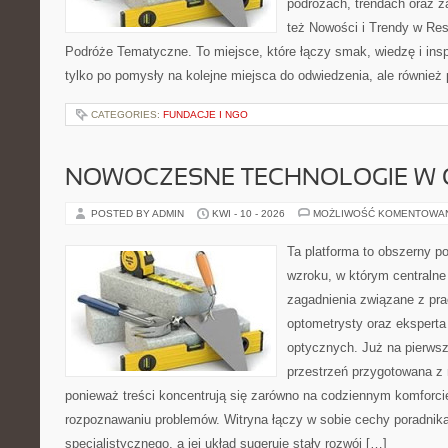
podróżach, trendach oraz z
też Nowości i Trendy w Res
Podróże Tematyczne. To miejsce, które łączy smak, wiedzę i inspir
tylko po pomysły na kolejne miejsca do odwiedzenia, ale również p
CATEGORIES:
FUNDACJE I NGO
NOWOCZESNE TECHNOLOGIE W 
POSTED BY ADMIN
KWI - 10 - 2026
MOŻLIWOŚĆ KOMENTOWA
Ta platforma to obszerny p
wzroku, w którym centralne
zagadnienia związane z prac
optometrysty oraz eksperta
optycznych. Już na pierwszy
przestrzeń przygotowana z 
ponieważ treści koncentrują się zarówno na codziennym komforcie
rozpoznawaniu problemów. Witryna łączy w sobie cechy poradnika
specjalistycznego, a jej układ sugeruje stały rozwój […]