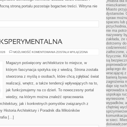
„miasta dla l
mieszkaniec
ocną stroną portalu pozostaje bogactwo treści. Witryna nie
Miasto przyj
dystansów. 
spraw można 
spaceru lub 
przychodnia,
nie ma potrz
nazywany by
zakłada, że
EKSPERYMENTALNA
dotrzemy do 
codzienność 
zatłoczone, 
ARCHITEKTURA
2026
MOŻLIWOŚĆ KOMENTOWANIA
ZOSTAŁA WYŁĄCZONA
EKSPERYMENTALNA
fizycznie. 
są bezpieczn
Magazyn poświęcony architekturze to miejsce, w
poprowadzon
jadącego do 
którym fascynacja spotyka się z wiedzą. Strona została
wracającej 
stworzona z myślą o osobach, które chcą zgłębiać świat
barierą bywa
zagrożenia na
realizacji, wnętrz, a także tendencji wpływających na to,
daje się ruc
jak funkcjonujemy na co dzień. To nowoczesny portal
wprowadza si
uspokaja ruc
wiedzy, na którym można znaleźć opracowania
wyniesione. 
wypadków, al
rchitektury, jak i konkretnych pomysłów związanych z
chętniej wy
Historia Architektury i Poradnik dla Miłośników
sprzymierze
komunikacja 
rafia […]
w sieci. Mie
doświadczen