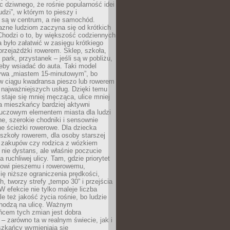
ic dziwnego, że rośnie popularność idei
udzi”, w którym to pieszy i
 są w centrum, a nie samochód.
azne ludziom zaczyna się od krótkich
Chodzi o to, by większość codziennych
było załatwić w zasięgu krótkiego
przejażdżki rowerem. Sklep, szkoła,
 park, przystanek – jeśli są w pobliżu,
eby wsiadać do auta. Taki model
wa „miastem 15-minutowym”, bo
 w ciągu kwadransa pieszo lub rowerem
najważniejszych usług. Dzięki temu
staje się mniej męcząca, ulice mniej
a mieszkańcy bardziej aktywni
Kluczowym elementem miasta dla ludzi
e, szerokie chodniki i sensownie
e ścieżki rowerowe. Dla dziecka
szkoły rowerem, dla osoby starszej
z zakupów czy rodzica z wózkiem
 nie dystans, ale właśnie poczucie
 ruchliwej ulicy. Tam, gdzie priorytet
howi pieszemu i rowerowemu,
ę niższe ograniczenia prędkości,
h, tworzy strefy „tempo 30” i przejścia
W efekcie nie tylko maleje liczba
e też jakość życia rośnie, bo ludzie
chodzą na ulicę. Ważnym
ńcem tych zmian jest dobra
– zarówno ta w realnym świecie, jak i
szkańcy wymieniają się