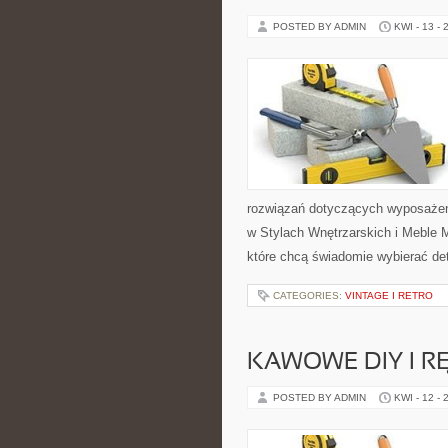
POSTED BY ADMIN
KWI - 13 - 
rozwiązań dotyczących wyposażen
w Stylach Wnętrzarskich i Meble M
które chcą świadomie wybierać de
CATEGORIES:
VINTAGE I RETRO
KAWOWE DIY I R
POSTED BY ADMIN
KWI - 12 - 