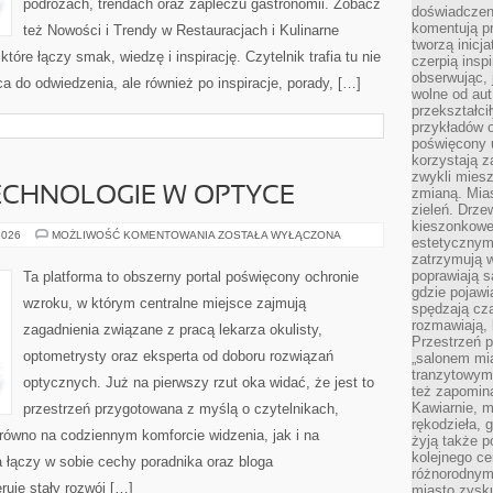
podróżach, trendach oraz zapleczu gastronomii. Zobacz
doświadczen
komentują pr
też Nowości i Trendy w Restauracjach i Kulinarne
tworzą inicj
óre łączy smak, wiedzę i inspirację. Czytelnik trafia tu nie
czerpią insp
obserwując, 
a do odwiedzenia, ale również po inspiracje, porady, […]
wolne od aut
przekształci
przykładów 
poświęcony u
korzystają z
zwykli mies
CHNOLOGIE W OPTYCE
zmianą. Mias
zieleń. Drze
kieszonkowe 
NOWOCZESNE
2026
MOŻLIWOŚĆ KOMENTOWANIA
ZOSTAŁA WYŁĄCZONA
estetycznym
TECHNOLOGIE
zatrzymują w
W
OPTYCE
poprawiają 
Ta platforma to obszerny portal poświęcony ochronie
gdzie pojawia
wzroku, w którym centralne miejsce zajmują
spędzają cza
rozmawiają, 
zagadnienia związane z pracą lekarza okulisty,
Przestrzeń p
optometrysty oraz eksperta od doboru rozwiązań
„salonem mia
tranzytowym
optycznych. Już na pierwszy rzut oka widać, że jest to
też zapomina
Kawiarnie, m
przestrzeń przygotowana z myślą o czytelnikach,
rękodzieła, 
arówno na codziennym komforcie widzenia, jak i na
żyją także p
kolejnego c
 łączy w sobie cechy poradnika oraz bloga
różnorodnym
eruje stały rozwój […]
miasto zysku