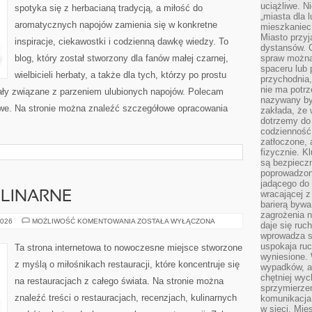
uciążliwe. N
spotyka się z herbacianą tradycją, a miłość do
„miasta dla l
aromatycznych napojów zamienia się w konkretne
mieszkaniec
Miasto przyj
inspiracje, ciekawostki i codzienną dawkę wiedzy. To
dystansów. 
blog, który został stworzony dla fanów małej czarnej,
spraw można 
spaceru lub 
wielbicieli herbaty, a także dla tych, którzy po prostu
przychodnia,
nie ma potrz
uały związane z parzeniem ulubionych napojów. Polecam
nazywany by
e. Na stronie można znaleźć szczegółowe opracowania
zakłada, że
dotrzemy do 
codzienność 
zatłoczone, 
fizycznie. 
są bezpieczn
poprowadzon
jadącego do 
wracającej 
ULINARNE
barierą bywa
zagrożenia na
CIEKAWOSTKI
2026
MOŻLIWOŚĆ KOMENTOWANIA
ZOSTAŁA WYŁĄCZONA
daje się ruc
KULINARNE
wprowadza si
uspokaja ruc
Ta strona internetowa to nowoczesne miejsce stworzone
wyniesione. 
z myślą o miłośnikach restauracji, które koncentruje się
wypadków, al
chętniej wy
na restauracjach z całego świata. Na stronie można
sprzymierze
znaleźć treści o restauracjach, recenzjach, kulinarnych
komunikacja 
w sieci. Mie