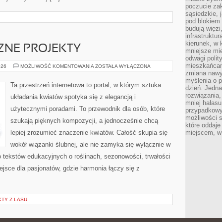
poczucie zak
sąsiedzkie, 
pod blokiem
budują więzi
infrastruktur
kierunek, w 
CZNE PROJEKTY
mniejsze mi
odwagi polit
mieszkańcam
DIY
026
MOŻLIWOŚĆ KOMENTOWANIA
ZOSTAŁA WYŁĄCZONA
–
zmiana nawy
FLORYSTYCZNE
myślenia o p
PROJEKTY
Ta przestrzeń internetowa to portal, w którym sztuka
dzień. Jedna
rozwiązania,
układania kwiatów spotyka się z elegancją i
mniej hałasu
użytecznymi poradami. To przewodnik dla osób, które
przypadkowy
możliwości 
szukają pięknych kompozycji, a jednocześnie chcą
które oddaje
lepiej zrozumieć znaczenie kwiatów. Całość skupia się
miejscem, w 
wokół wiązanki ślubnej, ale nie zamyka się wyłącznie w
o tekstów edukacyjnych o roślinach, sezonowości, trwałości
jsce dla pasjonatów, gdzie harmonia łączy się z
TY Z LASU