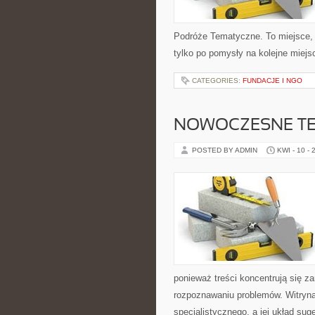
Podróże Tematyczne. To miejsce, kt
tylko po pomysły na kolejne miejsc
CATEGORIES:
FUNDACJE I NGO
NOWOCZESNE TE
POSTED BY ADMIN
KWI - 10 - 
ponieważ treści koncentrują się z
rozpoznawaniu problemów. Witryna
specjalistycznego, a jej układ sug