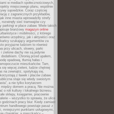
iami w mediach społecznościowych,
ojekty miejscowego planu, wspólnie
atywy sąsiedzkie. Coraz częściej
irację z zagranicznych przykładów,
jak inne miasta wprowadziły strefy
, rozwinęły sieć tramwajów czy
ły parkingi w place zabaw. Wiele takich
opisuje branżowy
magazyn online
rbanistyce i mobilności, z którego
arówno urzędnicy, jak i aktywiści oraz
zkańcy szukający argumentów za
to przyjazne ludziom to również
wa przy ulicach, skwery, parki
i zielone dachy nie są jedynie
 dodatkiem. Chronią przed upałem,
odę opadową, tłumią hałas i
samopoczucie mieszkańców. Tam,
 się więcej zieleni, ludzie chętniej
s na zewnątrz, spotykają się,
korzystają z ławek i placów zabaw.
ubliczna staje się wtedy swoistym
sta”, a nie tylko korytarzem
 między domem a pracą. Nie można
ć o roli kultury i lokalnego biznesu.
ałe sklepy, księgarnie, pracownie
galerie – wszystko to sprawia, że ulice
o godzinach pracy biur. Kiedy zamiast
entrum handlowego powstaje pasaż z
i, mniejszymi punktami usługowymi,
je charakter, a mieszkańcy –