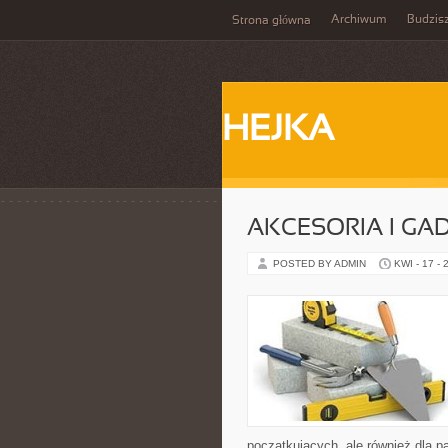
Archiwum
Budzis
Strona główna
HEJKA
AKCESORIA I GA
POSTED BY ADMIN
KWI - 17 - 
początkujących, ale również dla 