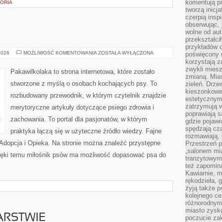
komentują pr
TORIA
tworzą inicj
czerpią insp
obserwując, 
wolne od aut
przekształci
przykładów 
RASY
2026
MOŻLIWOŚĆ KOMENTOWANIA
ZOSTAŁA WYŁĄCZONA
poświęcony u
PSÓW
korzystają z
zwykli mies
Pakawilkolaka to strona internetowa, które zostało
zmianą. Mias
stworzone z myślą o osobach kochających psy. To
zieleń. Drze
kieszonkowe 
rozbudowany przewodnik, w którym czytelnik znajdzie
estetycznym
zatrzymują w
merytoryczne artykuły dotyczące psiego zdrowia i
poprawiają 
zachowania. To portal dla pasjonatów, w którym
gdzie pojawia
spędzają cza
praktyka łączą się w użyteczne źródło wiedzy. Fajne
rozmawiają, 
i Adopcja i Opieka. Na stronie można znaleźć przystępne
Przestrzeń p
„salonem mia
zięki temu miłośnik psów ma możliwość dopasować psa do
tranzytowym
też zapomina
Kawiarnie, m
rękodzieła, 
żyją także p
kolejnego c
różnorodnym
miasto zysku
ARSTWIE
poczucie zak