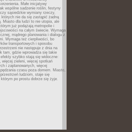
orzenienia. Małe inicjatywy
jak wspólne sadzenie roślin, festyny
 czy sąsiedzkie wymiany rzeczy,
, których nie da się zastąpić żadną
ą. Miasto dla ludzi to nie utopia, ale
którym już podążają metropolie i
ejscowości na całym świecie. Wymaga
ycznej, mądrego planowania i dialogu z
i. Wymaga też cierpliwości, bo
ków transportowych i sposobu
rzestrzeni nie następuje z dnia na
k tam, gdzie wprowadza się takie
 efekty szybko stają się widoczne:
, więcej zieleni, więcej spotkań
ch i zaplanowanych, więcej
spędzania czasu poza domem. Miasto,
 przestrzeń ludziom, staje się
którym po prostu dobrze się żyje.