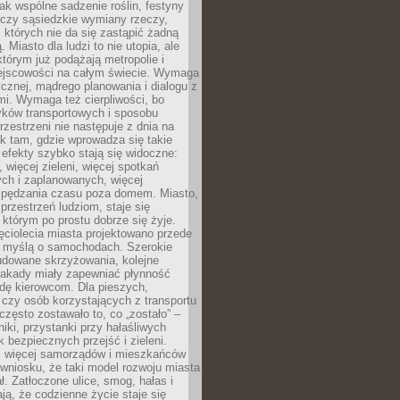
jak wspólne sadzenie roślin, festyny
 czy sąsiedzkie wymiany rzeczy,
, których nie da się zastąpić żadną
ą. Miasto dla ludzi to nie utopia, ale
którym już podążają metropolie i
ejscowości na całym świecie. Wymaga
ycznej, mądrego planowania i dialogu z
i. Wymaga też cierpliwości, bo
ków transportowych i sposobu
rzestrzeni nie następuje z dnia na
k tam, gdzie wprowadza się takie
 efekty szybko stają się widoczne:
, więcej zieleni, więcej spotkań
ch i zaplanowanych, więcej
spędzania czasu poza domem. Miasto,
 przestrzeń ludziom, staje się
którym po prostu dobrze się żyje.
ęciolecia miasta projektowano przede
 myślą o samochodach. Szerokie
budowane skrzyżowania, kolejne
stakady miały zapewniać płynność
dę kierowcom. Dla pieszych,
czy osób korzystających z transportu
często zostawało to, co „zostało” –
iki, przystanki przy hałaśliwych
k bezpiecznych przejść i zieleni.
az więcej samorządów i mieszkańców
wniosku, że taki model rozwoju miasta
ł. Zatłoczone ulice, smog, hałas i
ają, że codzienne życie staje się