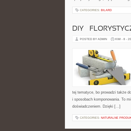
CATEGORIES:
BILARD
DIY – FLORYSTY
POSTED BY ADMIN
KWI - 8 - 2
tej tematyce, bo prowadzi także d
i sposobach komponowania. To mie
doświadczeniem. Dzięki […]
CATEGORIES:
NATURALNE PRODUK