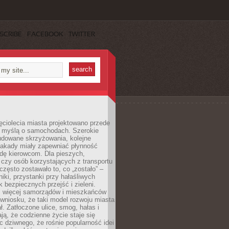
SCRIBE
FACEBOOK
TWITTER
ęciolecia miasta projektowano przede
 myślą o samochodach. Szerokie
budowane skrzyżowania, kolejne
stakady miały zapewniać płynność
dę kierowcom. Dla pieszych,
czy osób korzystających z transportu
często zostawało to, co „zostało” –
iki, przystanki przy hałaśliwych
k bezpiecznych przejść i zieleni.
az więcej samorządów i mieszkańców
wniosku, że taki model rozwoju miasta
ł. Zatłoczone ulice, smog, hałas i
ają, że codzienne życie staje się
ic dziwnego, że rośnie popularność idei