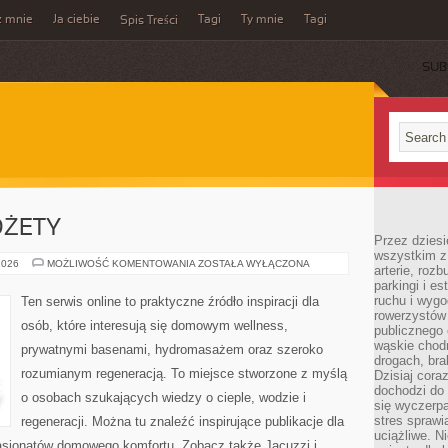
z mnie
Ja ciebie
Tagi
Ty mnie
Tagi
Spis Treści
SUB
DŻETY
Przez dziesi
wszystkim z
AKCESORIA
2026
MOŻLIWOŚĆ KOMENTOWANIA
ZOSTAŁA WYŁĄCZONA
arterie, roz
I
parkingi i e
GADŻETY
ruchu i wygo
Ten serwis online to praktyczne źródło inspiracji dla
rowerzystów 
osób, które interesują się domowym wellness,
publicznego 
wąskie chodn
prywatnymi basenami, hydromasażem oraz szeroko
drogach, bra
rozumianym regeneracją. To miejsce stworzone z myślą
Dzisiaj cor
dochodzi do 
o osobach szukających wiedzy o cieple, wodzie i
się wyczerpa
stres sprawi
regeneracji. Można tu znaleźć inspirujące publikacje dla
uciążliwe. N
pasjonatów domowego komfortu. Zobacz także Jacuzzi i