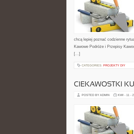
chcą lepiej poznać codzienne ryt
Kawowe Podróże i Przepisy Kawow
[…]
CATEGORIES:
PROJEKTY DIY
CIEKAWOSTKI K
POSTED BY ADMIN
KWI - 11 - 