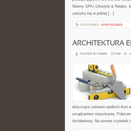
Wanny SPA i Lifestyle & Relaks. M
zamyka się w jednej […]
CATEGORIES:
OPEN SOURCE
ARCHITEKTURA 
POSTED BY ADMIN
KWI - 16 - 
dotyczące zarówno wielkich ikon a
urządzaniem mieszkania. Polecamy 
Architektury. Na stronie czytelnik t