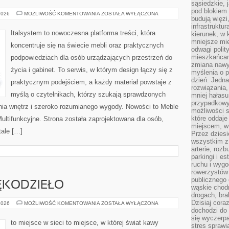
sąsiedzkie, 
pod blokiem
TRENDY
2026
MOŻLIWOŚĆ KOMENTOWANIA
ZOSTAŁA WYŁĄCZONA
budują więzi
W
MEBLARSTWIE
infrastruktur
Italsystem to nowoczesna platforma treści, która
kierunek, w 
mniejsze mi
koncentruje się na świecie mebli oraz praktycznych
odwagi polit
mieszkańcam
podpowiedziach dla osób urządzających przestrzeń do
zmiana nawy
życia i gabinet. To serwis, w którym design łączy się z
myślenia o p
dzień. Jedna
praktycznym podejściem, a każdy materiał powstaje z
rozwiązania,
myślą o czytelnikach, którzy szukają sprawdzonych
mniej hałasu
przypadkowy
ia wnętrz i szeroko rozumianego wygody. Nowości to Meble
możliwości 
które oddaje
ultifunkcyjne. Strona została zaprojektowana dla osób,
miejscem, w 
tale […]
Przez dziesi
wszystkim z
arterie, roz
parkingi i e
ruchu i wygo
rowerzystów 
publicznego 
ĘKODZIEŁO
wąskie chodn
drogach, bra
Dzisiaj cor
KAWOWE
2026
MOŻLIWOŚĆ KOMENTOWANIA
ZOSTAŁA WYŁĄCZONA
DIY
dochodzi do 
I
się wyczerpa
RĘKODZIEŁO
to miejsce w sieci to miejsce, w której świat kawy
stres sprawi