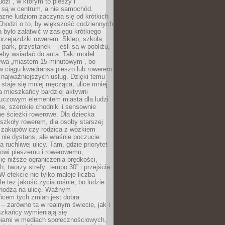
udzi”, w którym to pieszy i
 są w centrum, a nie samochód.
azne ludziom zaczyna się od krótkich
Chodzi o to, by większość codziennych
było załatwić w zasięgu krótkiego
przejażdżki rowerem. Sklep, szkoła,
 park, przystanek – jeśli są w pobliżu,
eby wsiadać do auta. Taki model
wa „miastem 15-minutowym”, bo
 w ciągu kwadransa pieszo lub rowerem
najważniejszych usług. Dzięki temu
staje się mniej męcząca, ulice mniej
a mieszkańcy bardziej aktywni
Kluczowym elementem miasta dla ludzi
e, szerokie chodniki i sensownie
e ścieżki rowerowe. Dla dziecka
szkoły rowerem, dla osoby starszej
z zakupów czy rodzica z wózkiem
 nie dystans, ale właśnie poczucie
 ruchliwej ulicy. Tam, gdzie priorytet
howi pieszemu i rowerowemu,
ę niższe ograniczenia prędkości,
h, tworzy strefy „tempo 30” i przejścia
W efekcie nie tylko maleje liczba
e też jakość życia rośnie, bo ludzie
chodzą na ulicę. Ważnym
ńcem tych zmian jest dobra
– zarówno ta w realnym świecie, jak i
szkańcy wymieniają się
iami w mediach społecznościowych,