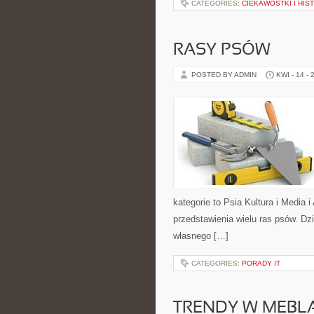
CATEGORIES:
CIEKAWOSTKI I HIS
RASY PSÓW
POSTED BY ADMIN
KWI - 14 - 
kategorie to Psia Kultura i Media 
przedstawienia wielu ras psów. D
własnego […]
CATEGORIES:
PORADY IT
TRENDY W MEBL