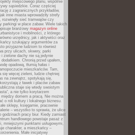
ojekty miejscowego planu, wspólnie
atywy sąsiedzkie. Coraz częściej
irację z zagranicznych przykładów,
jak inne miasta wprowadziły strefy
, rozwinęły sieć tramwajów czy
ły parkingi w place zabaw. Wiele takich
opisuje branżowy
magazyn online
rbanistyce i mobilności, z którego
arówno urzędnicy, jak i aktywiści oraz
zkańcy szukający argumentów za
to przyjazne ludziom to również
wa przy ulicach, skwery, parki
i zielone dachy nie są jedynie
 dodatkiem. Chronią przed upałem,
odę opadową, tłumią hałas i
samopoczucie mieszkańców. Tam,
 się więcej zieleni, ludzie chętniej
s na zewnątrz, spotykają się,
korzystają z ławek i placów zabaw.
ubliczna staje się wtedy swoistym
sta”, a nie tylko korytarzem
 między domem a pracą. Nie można
ć o roli kultury i lokalnego biznesu.
ałe sklepy, księgarnie, pracownie
galerie – wszystko to sprawia, że ulice
o godzinach pracy biur. Kiedy zamiast
entrum handlowego powstaje pasaż z
i, mniejszymi punktami usługowymi,
je charakter, a mieszkańcy –
orzenienia. Małe inicjatywy