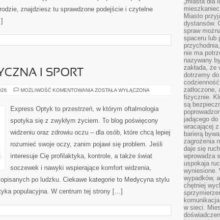
„miasta dla l
mieszkaniec
rodzie, znajdziesz tu sprawdzone podejście i czytelne
Miasto przyj
…]
dystansów. 
spraw można 
spaceru lub 
przychodnia,
nie ma potrz
nazywany by
zakłada, że
CZNA I SPORT
dotrzemy do 
codzienność 
zatłoczone, 
AKTYWNOŚĆ
026
MOŻLIWOŚĆ KOMENTOWANIA
ZOSTAŁA WYŁĄCZONA
FIZYCZNA
fizycznie. 
I
są bezpieczn
SPORT
Express Optyk to przestrzeń, w którym oftalmologia
poprowadzon
jadącego do 
spotyka się z zwykłym życiem. To blog poświęcony
wracającej 
widzeniu oraz zdrowiu oczu – dla osób, które chcą lepiej
barierą bywa
zagrożenia na
rozumieć swoje oczy, zanim pojawi się problem. Jeśli
daje się ruc
interesuje Cię profilaktyka, kontrole, a także świat
wprowadza si
uspokaja ruc
soczewek i nawyki wspierające komfort widzenia,
wyniesione. 
wypadków, al
 opisanych po ludzku. Ciekawe kategorie to Medycyna stylu
chętniej wy
aktyka populacyjna. W centrum tej strony […]
sprzymierze
komunikacja 
w sieci. Mie
doświadczen