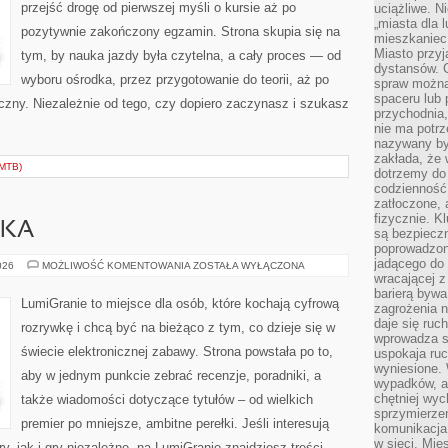
przejść drogę od pierwszej myśli o kursie aż po
uciążliwe. N
„miasta dla l
pozytywnie zakończony egzamin. Strona skupia się na
mieszkaniec
Miasto przyj
tym, by nauka jazdy była czytelna, a cały proces — od
dystansów. 
wyboru ośrodka, przez przygotowanie do teorii, aż po
spraw można 
spaceru lub 
iczny. Niezależnie od tego, czy dopiero zaczynasz i szukasz
przychodnia,
nie ma potrz
nazywany by
zakłada, że
MTB)
dotrzemy do 
codzienność 
zatłoczone, 
fizycznie. 
WKA
są bezpieczn
poprowadzon
jadącego do 
HOBBY
026
MOŻLIWOŚĆ KOMENTOWANIA
ZOSTAŁA WYŁĄCZONA
I
wracającej 
ROZRYWKA
barierą bywa
LumiGranie to miejsce dla osób, które kochają cyfrową
zagrożenia na
daje się ruc
rozrywkę i chcą być na bieżąco z tym, co dzieje się w
wprowadza si
świecie elektronicznej zabawy. Strona powstała po to,
uspokaja ruc
wyniesione. 
aby w jednym punkcie zebrać recenzje, poradniki, a
wypadków, al
chętniej wy
także wiadomości dotyczące tytułów – od wielkich
sprzymierze
premier po mniejsze, ambitne perełki. Jeśli interesują
komunikacja 
w sieci. Mie
y, jak i gry niezależne, na LumiGranie znajdziesz treści