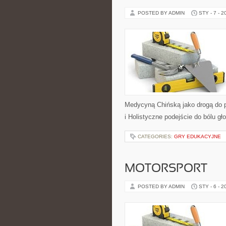
POSTED BY ADMIN
STY - 7 - 2
Medycyną Chińską jako drogą do p
i Holistyczne podejście do bólu gł
CATEGORIES:
GRY EDUKACYJNE
MOTORSPORT
POSTED BY ADMIN
STY - 6 - 2