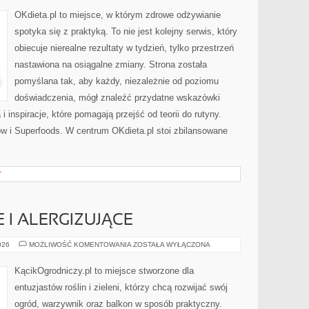
OKdieta.pl to miejsce, w którym zdrowe odżywianie
spotyka się z praktyką. To nie jest kolejny serwis, który
obiecuje nierealne rezultaty w tydzień, tylko przestrzeń
nastawiona na osiągalne zmiany. Strona została
pomyślana tak, aby każdy, niezależnie od poziomu
doświadczenia, mógł znaleźć przydatne wskazówki
i inspiracje, które pomagają przejść od teorii do rutyny.
ów i Superfoods. W centrum OKdieta.pl stoi zbilansowane
T
 I ALERGIZUJĄCE
ROŚLINY
026
MOŻLIWOŚĆ KOMENTOWANIA
ZOSTAŁA WYŁĄCZONA
TRUJĄCE
I
ALERGIZUJĄCE
KącikOgrodniczy.pl to miejsce stworzone dla
entuzjastów roślin i zieleni, którzy chcą rozwijać swój
ogród, warzywnik oraz balkon w sposób praktyczny.