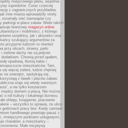
ojekty miejscowego planu, wspólnie
atywy sąsiedzkie. Coraz częściej
irację z zagranicznych przykładów,
jak inne miasta wprowadziły strefy
, rozwinęły sieć tramwajów czy
ły parkingi w place zabaw. Wiele takich
opisuje branżowy
magazyn online
rbanistyce i mobilności, z którego
arówno urzędnicy, jak i aktywiści oraz
zkańcy szukający argumentów za
to przyjazne ludziom to również
wa przy ulicach, skwery, parki
i zielone dachy nie są jedynie
 dodatkiem. Chronią przed upałem,
odę opadową, tłumią hałas i
samopoczucie mieszkańców. Tam,
 się więcej zieleni, ludzie chętniej
s na zewnątrz, spotykają się,
korzystają z ławek i placów zabaw.
ubliczna staje się wtedy swoistym
sta”, a nie tylko korytarzem
 między domem a pracą. Nie można
ć o roli kultury i lokalnego biznesu.
ałe sklepy, księgarnie, pracownie
galerie – wszystko to sprawia, że ulice
o godzinach pracy biur. Kiedy zamiast
entrum handlowego powstaje pasaż z
i, mniejszymi punktami usługowymi,
je charakter, a mieszkańcy –
orzenienia. Małe inicjatywy