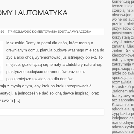
komentują pr
tworzą inicj
czerpią insp
OMY I AUTOMATYKA
obserwując, 
wolne od aut
przekształci
przykładów 
INTELIGENTNE
026
MOŻLIWOŚĆ KOMENTOWANIA
ZOSTAŁA WYŁĄCZONA
poświęcony u
DOMY
korzystają z
I
AUTOMATYKA
zwykli mies
Mazurskie Domy to portal dla osób, które marzą o
BUDYNKOWA
zmianą. Mias
drewnianym domu, planują budowę własnego miejsca do
zieleń. Drze
kieszonkowe 
życia albo chcą wyremontować już istniejący obiekt. To
estetycznym
zatrzymują w
miejsce, gdzie łączą się tematy architektury naturalnej,
poprawiają 
praktyczne podejście do remontów oraz coraz
gdzie pojawia
spędzają cza
popularniejsze rozwiązania dla domów
rozmawiają, 
ają z myślą o tym, aby krok po kroku przeprowadzić
Przestrzeń p
„salonem mia
estycji, a jednocześnie dać solidną dawkę inspiracji oraz
tranzytowym
też zapomina
w swoim […]
Kawiarnie, m
rękodzieła, 
żyją także p
kolejnego c
różnorodnym
miasto zysku
poczucie zak