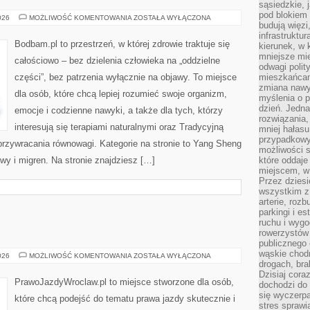
sąsiedzkie, 
pod blokiem
AKUPUNKTURA
026
MOŻLIWOŚĆ KOMENTOWANIA
ZOSTAŁA WYŁĄCZONA
budują więzi
infrastruktur
Bodbam.pl to przestrzeń, w której zdrowie traktuje się
kierunek, w 
mniejsze mi
całościowo – bez dzielenia człowieka na „oddzielne
odwagi polit
części”, bez patrzenia wyłącznie na objawy. To miejsce
mieszkańcam
zmiana nawy
dla osób, które chcą lepiej rozumieć swoje organizm,
myślenia o p
dzień. Jedna
emocje i codzienne nawyki, a także dla tych, którzy
rozwiązania,
interesują się terapiami naturalnymi oraz Tradycyjną
mniej hałasu
przypadkowy
rzywracania równowagi. Kategorie na stronie to Yang Sheng
możliwości 
owy i migren. Na stronie znajdziesz […]
które oddaje
miejscem, w 
Przez dziesi
wszystkim z
arterie, roz
parkingi i e
ruchu i wygo
rowerzystów 
publicznego 
wąskie chodn
MOTORSPORT
026
MOŻLIWOŚĆ KOMENTOWANIA
ZOSTAŁA WYŁĄCZONA
drogach, bra
Dzisiaj cor
PrawoJazdyWroclaw.pl to miejsce stworzone dla osób,
dochodzi do 
się wyczerpa
które chcą podejść do tematu prawa jazdy skutecznie i
stres sprawi