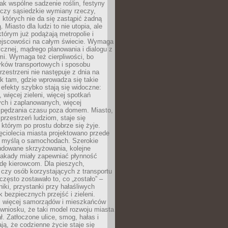
jak wspólne sadzenie roślin, festyny
 czy sąsiedzkie wymiany rzeczy,
, których nie da się zastąpić żadną
ą. Miasto dla ludzi to nie utopia, ale
którym już podążają metropolie i
ejscowości na całym świecie. Wymaga
ycznej, mądrego planowania i dialogu z
i. Wymaga też cierpliwości, bo
ków transportowych i sposobu
rzestrzeni nie następuje z dnia na
k tam, gdzie wprowadza się takie
 efekty szybko stają się widoczne:
, więcej zieleni, więcej spotkań
ch i zaplanowanych, więcej
spędzania czasu poza domem. Miasto,
 przestrzeń ludziom, staje się
którym po prostu dobrze się żyje.
ęciolecia miasta projektowano przede
 myślą o samochodach. Szerokie
budowane skrzyżowania, kolejne
stakady miały zapewniać płynność
dę kierowcom. Dla pieszych,
czy osób korzystających z transportu
często zostawało to, co „zostało” –
iki, przystanki przy hałaśliwych
k bezpiecznych przejść i zieleni.
az więcej samorządów i mieszkańców
wniosku, że taki model rozwoju miasta
ł. Zatłoczone ulice, smog, hałas i
ają, że codzienne życie staje się