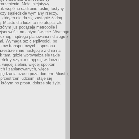
orzenienia. Małe inicjatywy
jak wspólne sadzenie roślin, festyny
 czy sąsiedzkie wymiany rzeczy,
, których nie da się zastąpić żadną
ą. Miasto dla ludzi to nie utopia, ale
którym już podążają metropolie i
ejscowości na całym świecie. Wymaga
ycznej, mądrego planowania i dialogu z
i. Wymaga też cierpliwości, bo
ków transportowych i sposobu
rzestrzeni nie następuje z dnia na
k tam, gdzie wprowadza się takie
 efekty szybko stają się widoczne:
, więcej zieleni, więcej spotkań
ch i zaplanowanych, więcej
spędzania czasu poza domem. Miasto,
 przestrzeń ludziom, staje się
którym po prostu dobrze się żyje.