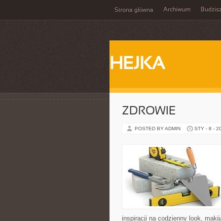
Archiwum
Budzis
Strona główna
HEJKA
ZDROWIE
POSTED BY ADMIN
STY - 8 - 2
inspiracji na codzienny look, makij