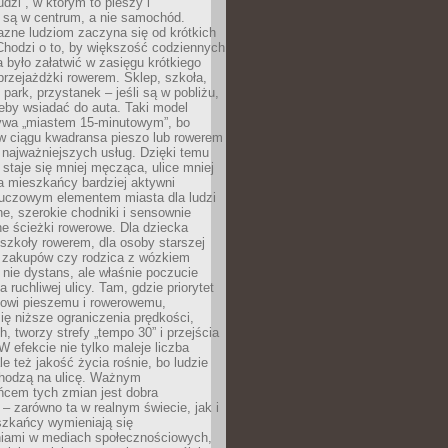
udzi”, w którym to pieszy i
 są w centrum, a nie samochód.
azne ludziom zaczyna się od krótkich
Chodzi o to, by większość codziennych
było załatwić w zasięgu krótkiego
przejażdżki rowerem. Sklep, szkoła,
 park, przystanek – jeśli są w pobliżu,
eby wsiadać do auta. Taki model
wa „miastem 15-minutowym”, bo
 w ciągu kwadransa pieszo lub rowerem
najważniejszych usług. Dzięki temu
staje się mniej męcząca, ulice mniej
a mieszkańcy bardziej aktywni
Kluczowym elementem miasta dla ludzi
e, szerokie chodniki i sensownie
e ścieżki rowerowe. Dla dziecka
szkoły rowerem, dla osoby starszej
z zakupów czy rodzica z wózkiem
 nie dystans, ale właśnie poczucie
 ruchliwej ulicy. Tam, gdzie priorytet
howi pieszemu i rowerowemu,
ę niższe ograniczenia prędkości,
h, tworzy strefy „tempo 30” i przejścia
W efekcie nie tylko maleje liczba
e też jakość życia rośnie, bo ludzie
chodzą na ulicę. Ważnym
ńcem tych zmian jest dobra
– zarówno ta w realnym świecie, jak i
szkańcy wymieniają się
iami w mediach społecznościowych,