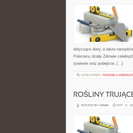
dotyczące diety, a także narzędzia 
Polecamy działy Zdrowie celebryt
żywienie oraz podejście, […]
CATEGORIES:
HODOWLA ZWIERZĄ
ROŚLINY TRUJĄCE
POSTED BY ADMIN
STY - 5 - 2