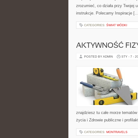
zrozumieć, co działa przy Twojej u
instrukcje. Polecamy Inspiracje [
CATEGORIES:
ŚWIAT WÓDKI
AKTYWNOŚĆ FIZY
POSTED BY ADMIN
STY - 7 - 2
znajdziesz tu całe morze tematów
życia i Zdrowie publiczne i profil
CATEGORIES:
MONTRAVELS