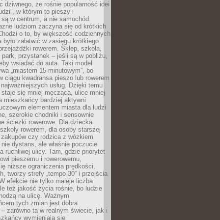
ic dziwnego, że rośnie popularność idei
udzi”, w którym to pieszy i
 są w centrum, a nie samochód.
azne ludziom zaczyna się od krótkich
Chodzi o to, by większość codziennych
było załatwić w zasięgu krótkiego
przejażdżki rowerem. Sklep, szkoła,
 park, przystanek – jeśli są w pobliżu,
eby wsiadać do auta. Taki model
wa „miastem 15-minutowym”, bo
 w ciągu kwadransa pieszo lub rowerem
najważniejszych usług. Dzięki temu
staje się mniej męcząca, ulice mniej
a mieszkańcy bardziej aktywni
Kluczowym elementem miasta dla ludzi
e, szerokie chodniki i sensownie
e ścieżki rowerowe. Dla dziecka
szkoły rowerem, dla osoby starszej
z zakupów czy rodzica z wózkiem
 nie dystans, ale właśnie poczucie
 ruchliwej ulicy. Tam, gdzie priorytet
howi pieszemu i rowerowemu,
ę niższe ograniczenia prędkości,
h, tworzy strefy „tempo 30” i przejścia
W efekcie nie tylko maleje liczba
e też jakość życia rośnie, bo ludzie
chodzą na ulicę. Ważnym
ńcem tych zmian jest dobra
– zarówno ta w realnym świecie, jak i
szkańcy wymieniają się