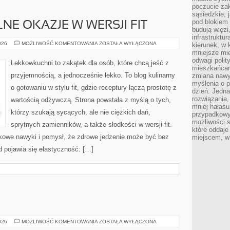
poczucie zak
sąsiedzkie, 
pod blokiem
LNE OKAZJE W WERSJI FIT
budują więzi
infrastruktur
ŚWIĘTA
026
MOŻLIWOŚĆ KOMENTOWANIA
ZOSTAŁA WYŁĄCZONA
kierunek, w 
I
mniejsze mi
SPECJALNE
odwagi polit
OKAZJE
Lekkowkuchni to zakątek dla osób, które chcą jeść z
W
mieszkańcam
WERSJI
przyjemnością, a jednocześnie lekko. To blog kulinarny
zmiana nawy
FIT
myślenia o p
o gotowaniu w stylu fit, gdzie receptury łączą prostotę z
dzień. Jedna
rozwiązania,
wartością odżywczą. Strona powstała z myślą o tych,
mniej hałasu
którzy szukają sycących, ale nie ciężkich dań,
przypadkowy
możliwości 
sprytnych zamienników, a także słodkości w wersji fit.
które oddaje
kowe nawyki i pomysł, że zdrowe jedzenie może być bez
miejscem, w 
 pojawia się elastyczność: […]
ODŻYWIANIE
026
MOŻLIWOŚĆ KOMENTOWANIA
ZOSTAŁA WYŁĄCZONA