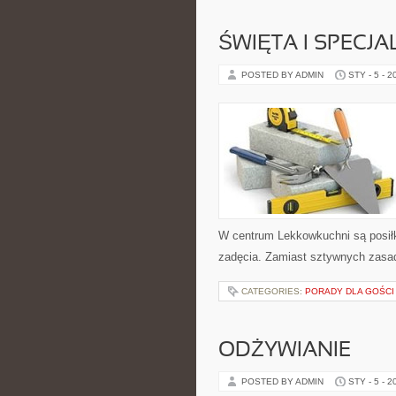
ŚWIĘTA I SPECJA
POSTED BY ADMIN
STY - 5 - 2
W centrum Lekkowkuchni są posił
zadęcia. Zamiast sztywnych zasad
CATEGORIES:
PORADY DLA GOŚCI
ODŻYWIANIE
POSTED BY ADMIN
STY - 5 - 2