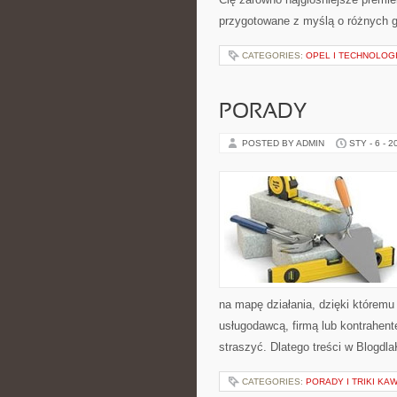
przygotowane z myślą o różnych gu
CATEGORIES:
OPEL I TECHNOLOG
PORADY
POSTED BY ADMIN
STY - 6 - 2
na mapę działania, dzięki którem
usługodawcą, firmą lub kontrahente
straszyć. Dlatego treści w Blogdl
CATEGORIES:
PORADY I TRIKI K