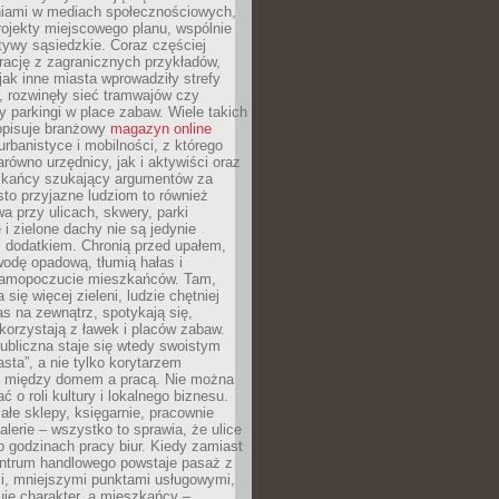
iami w mediach społecznościowych,
ojekty miejscowego planu, wspólnie
atywy sąsiedzkie. Coraz częściej
irację z zagranicznych przykładów,
jak inne miasta wprowadziły strefy
, rozwinęły sieć tramwajów czy
ły parkingi w place zabaw. Wiele takich
opisuje branżowy
magazyn online
rbanistyce i mobilności, z którego
arówno urzędnicy, jak i aktywiści oraz
zkańcy szukający argumentów za
to przyjazne ludziom to również
wa przy ulicach, skwery, parki
i zielone dachy nie są jedynie
 dodatkiem. Chronią przed upałem,
odę opadową, tłumią hałas i
samopoczucie mieszkańców. Tam,
 się więcej zieleni, ludzie chętniej
s na zewnątrz, spotykają się,
korzystają z ławek i placów zabaw.
ubliczna staje się wtedy swoistym
sta”, a nie tylko korytarzem
 między domem a pracą. Nie można
ć o roli kultury i lokalnego biznesu.
ałe sklepy, księgarnie, pracownie
galerie – wszystko to sprawia, że ulice
o godzinach pracy biur. Kiedy zamiast
entrum handlowego powstaje pasaż z
i, mniejszymi punktami usługowymi,
je charakter, a mieszkańcy –