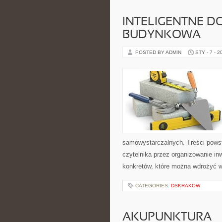
INTELIGENTNE D
BUDYNKOWA
POSTED BY ADMIN
STY - 7 - 2
samowystarczalnych. Treści powst
czytelnika przez organizowanie inw
konkretów, które można wdrożyć 
CATEGORIES:
DSKRAKOW
AKUPUNKTURA