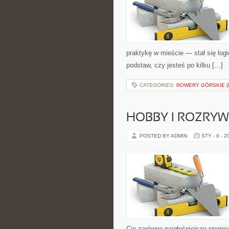
praktykę w mieście — stał się log
podstaw, czy jesteś po kilku […]
CATEGORIES:
ROWERY GÓRSKIE (
HOBBY I ROZRY
POSTED BY ADMIN
STY - 6 - 2
Cię zarówno najgłośniejsze premier