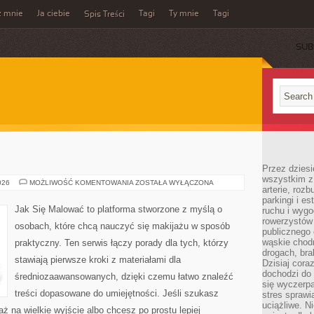
z mnie
Ja ciebie
Tagi
Ty mnie
Tagi
Spis Treści
SUB
Przez dziesi
wszystkim z
ZDROWIE
026
MOŻLIWOŚĆ KOMENTOWANIA
ZOSTAŁA WYŁĄCZONA
arterie, roz
parkingi i e
Jak Się Malować to platforma stworzone z myślą o
ruchu i wygo
rowerzystów 
osobach, które chcą nauczyć się makijażu w sposób
publicznego 
wąskie chodn
praktyczny. Ten serwis łączy porady dla tych, którzy
drogach, bra
stawiają pierwsze kroki z materiałami dla
Dzisiaj cor
dochodzi do 
średniozaawansowanych, dzięki czemu łatwo znaleźć
się wyczerpa
treści dopasowane do umiejętności. Jeśli szukasz
stres sprawi
uciążliwe. N
aż na wielkie wyjście albo chcesz po prostu lepiej