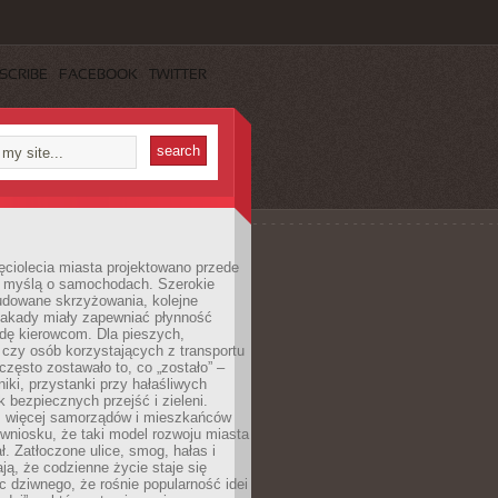
SCRIBE
FACEBOOK
TWITTER
ęciolecia miasta projektowano przede
 myślą o samochodach. Szerokie
budowane skrzyżowania, kolejne
stakady miały zapewniać płynność
dę kierowcom. Dla pieszych,
czy osób korzystających z transportu
często zostawało to, co „zostało” –
iki, przystanki przy hałaśliwych
k bezpiecznych przejść i zieleni.
az więcej samorządów i mieszkańców
wniosku, że taki model rozwoju miasta
ł. Zatłoczone ulice, smog, hałas i
ają, że codzienne życie staje się
ic dziwnego, że rośnie popularność idei