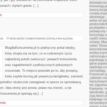
doświadczen
stach i stylach grania. […]
komentują pr
tworzą inicj
czerpią insp
IE
obserwując, 
wolne od aut
przekształci
przykładów 
poświęcony u
korzystają z
zwykli mies
PORADY
026
MOŻLIWOŚĆ KOMENTOWANIA
ZOSTAŁA WYŁĄCZONA
zmianą. Mias
zieleń. Drze
BlogdlaKonsumenta.pl to praktyczny portal wiedzy,
kieszonkowe 
estetycznym
który skupia się na tym, co w codziennym życiu
zatrzymują w
najbardziej potrafi zaskoczyć: prawach konsumenta
poprawiają 
gdzie pojawia
oraz zagadnieniach cywilistycznych pokazanych
spędzają cza
zrozumiale. To miejsce powstało po to, aby przepisy,
rozmawiają, 
Przestrzeń p
które zwykle brzmią jak prawnicza łamigłówka, zamienić
„salonem mia
tranzytowym
u potrafisz skutecznie zareagować w sporze ze sprzedawcą,
też zapomina
m. Idea strony jest prosta: prawo ma chronić, a nie
Kawiarnie, m
rękodzieła, 
aKonsumenta.pl opierają się […]
żyją także p
kolejnego c
różnorodnym
AWOWE
miasto zysku