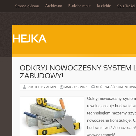
Archiwum
Budzisz mnie
Ja ciebie
Strona główna
Spis Treści
HEJKA
ODKRYJ NOWOCZESNY SYSTEM L
ZABUDOWY!
POSTED BY ADMIN
MAR - 15 - 2025
MOŻLIWOŚĆ KOMENTOWA
Odkryj nowoczesny system 
rewolucjonizuje budownictw
technologiom możemy szyb
nowoczesne konstrukcje. Cz
budownictwa? Zobacz sam!
#nowoczesność