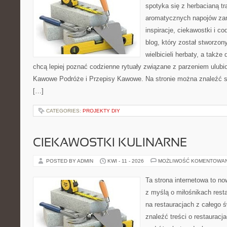
spotyka się z herbacianą tr
aromatycznych napojów zam
inspiracje, ciekawostki i c
blog, który został stworzon
wielbicieli herbaty, a także 
chcą lepiej poznać codzienne rytuały związane z parzeniem ulub
Kawowe Podróże i Przepisy Kawowe. Na stronie można znaleźć 
[…]
CATEGORIES:
PROJEKTY DIY
CIEKAWOSTKI KULINARNE
POSTED BY ADMIN
KWI - 11 - 2026
MOŻLIWOŚĆ KOMENTOWA
Ta strona internetowa to n
z myślą o miłośnikach resta
na restauracjach z całego 
znaleźć treści o restauracj