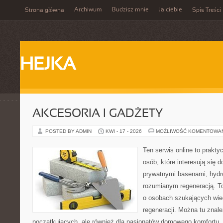
Archiwum
Budzisz mnie
Ja ciebie
Strona główna
Spis Treści
HEJKA
AKCESORIA I GADŻETY
POSTED BY ADMIN
KWI - 17 - 2026
MOŻLIWOŚĆ KOMENTOWA
Ten serwis online to praktyc
osób, które interesują się
prywatnymi basenami, hyd
rozumianym regeneracją. T
o osobach szukających wied
regeneracji. Można tu znale
początkujących, ale również dla pasjonatów domowego komfortu. 