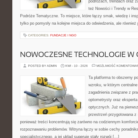
podróżach, trendach oraz z
też Nowości i Trendy w Res
Podróże Tematyczne. To miejsce, które łączy smak, wiedzę i inspir
tylko po pomysły na kolejne miejsca do odwiedzenia, ale również p
CATEGORIES:
FUNDACJE I NGO
NOWOCZESNE TECHNOLOGIE W 
POSTED BY ADMIN
KWI - 10 - 2026
MOŻLIWOŚĆ KOMENTOWA
Ta platforma to obszerny p
wzroku, w którym centralne
zagadnienia związane z prac
optometrysty oraz eksperta
optycznych. Już na pierwszy
przestrzeń przygotowana z 
ponieważ treści koncentrują się zarówno na codziennym komforcie
rozpoznawaniu problemów. Witryna łączy w sobie cechy poradnika
specjalistycznego, a jej układ sugeruje stały rozwój […]