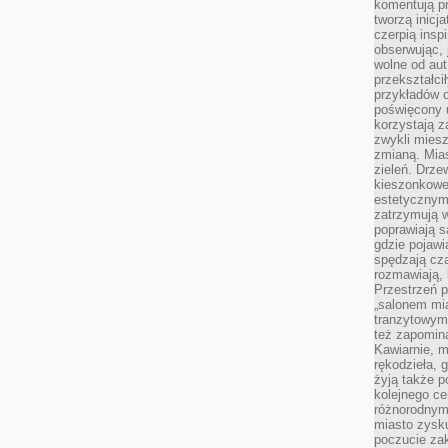
komentują pr
tworzą inicj
czerpią insp
obserwując, 
wolne od aut
przekształci
przykładów 
poświęcony u
korzystają z
zwykli mies
zmianą. Mias
zieleń. Drze
kieszonkowe 
estetycznym
zatrzymują w
poprawiają 
gdzie pojawia
spędzają cza
rozmawiają, 
Przestrzeń p
„salonem mia
tranzytowym
też zapomina
Kawiarnie, m
rękodzieła, 
żyją także p
kolejnego c
różnorodnym
miasto zysku
poczucie zak