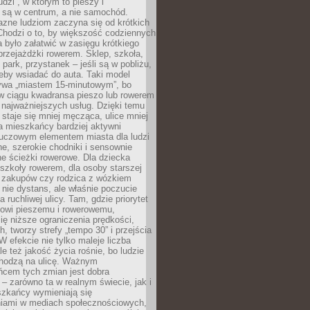
udzi”, w którym to pieszy i
 są w centrum, a nie samochód.
azne ludziom zaczyna się od krótkich
Chodzi o to, by większość codziennych
było załatwić w zasięgu krótkiego
przejażdżki rowerem. Sklep, szkoła,
 park, przystanek – jeśli są w pobliżu,
eby wsiadać do auta. Taki model
wa „miastem 15-minutowym”, bo
 w ciągu kwadransa pieszo lub rowerem
najważniejszych usług. Dzięki temu
staje się mniej męcząca, ulice mniej
a mieszkańcy bardziej aktywni
Kluczowym elementem miasta dla ludzi
e, szerokie chodniki i sensownie
e ścieżki rowerowe. Dla dziecka
szkoły rowerem, dla osoby starszej
z zakupów czy rodzica z wózkiem
 nie dystans, ale właśnie poczucie
 ruchliwej ulicy. Tam, gdzie priorytet
howi pieszemu i rowerowemu,
ę niższe ograniczenia prędkości,
h, tworzy strefy „tempo 30” i przejścia
W efekcie nie tylko maleje liczba
e też jakość życia rośnie, bo ludzie
chodzą na ulicę. Ważnym
ńcem tych zmian jest dobra
– zarówno ta w realnym świecie, jak i
szkańcy wymieniają się
iami w mediach społecznościowych,