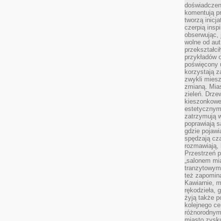
doświadczen
komentują pr
tworzą inicj
czerpią insp
obserwując, 
wolne od aut
przekształci
przykładów 
poświęcony u
korzystają z
zwykli mies
zmianą. Mias
zieleń. Drze
kieszonkowe 
estetycznym
zatrzymują w
poprawiają 
gdzie pojawia
spędzają cza
rozmawiają, 
Przestrzeń p
„salonem mia
tranzytowym
też zapomina
Kawiarnie, m
rękodzieła, 
żyją także p
kolejnego c
różnorodnym
miasto zysku