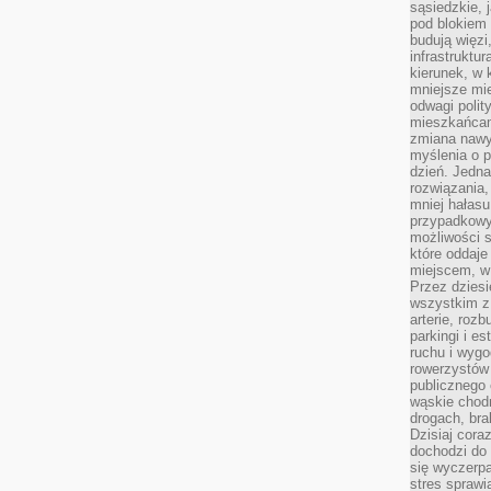
sąsiedzkie, 
pod blokiem
budują więzi
infrastruktur
kierunek, w 
mniejsze mi
odwagi polit
mieszkańcam
zmiana nawy
myślenia o p
dzień. Jedna
rozwiązania,
mniej hałasu
przypadkowy
możliwości 
które oddaje
miejscem, w 
Przez dziesi
wszystkim z
arterie, roz
parkingi i e
ruchu i wygo
rowerzystów 
publicznego 
wąskie chodn
drogach, bra
Dzisiaj cor
dochodzi do 
się wyczerpa
stres sprawi