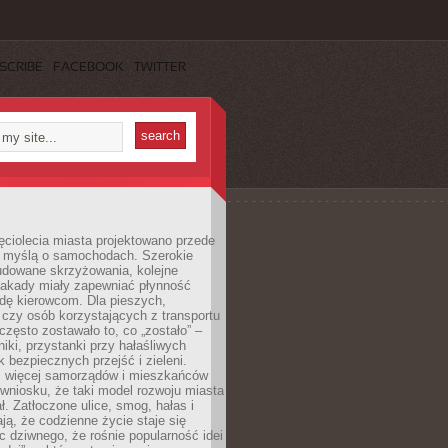
SCRIBE
FACEBOOK
TWITTER
ęciolecia miasta projektowano przede
 myślą o samochodach. Szerokie
budowane skrzyżowania, kolejne
stakady miały zapewniać płynność
dę kierowcom. Dla pieszych,
czy osób korzystających z transportu
często zostawało to, co „zostało” –
iki, przystanki przy hałaśliwych
k bezpiecznych przejść i zieleni.
az więcej samorządów i mieszkańców
wniosku, że taki model rozwoju miasta
ł. Zatłoczone ulice, smog, hałas i
ają, że codzienne życie staje się
ic dziwnego, że rośnie popularność idei