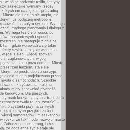
jak wspólne sadzenie roślin, festyny
 czy sąsiedzkie wymiany rzeczy,
, których nie da się zastąpić żadną
ą. Miasto dla ludzi to nie utopia, ale
którym już podążają metropolie i
ejscowości na całym świecie. Wymaga
ycznej, mądrego planowania i dialogu z
i. Wymaga też cierpliwości, bo
ków transportowych i sposobu
rzestrzeni nie następuje z dnia na
k tam, gdzie wprowadza się takie
 efekty szybko stają się widoczne:
, więcej zieleni, więcej spotkań
ch i zaplanowanych, więcej
spędzania czasu poza domem. Miasto,
 przestrzeń ludziom, staje się
którym po prostu dobrze się żyje.
ęciolecia miasta projektowano przede
 myślą o samochodach. Szerokie
budowane skrzyżowania, kolejne
stakady miały zapewniać płynność
dę kierowcom. Dla pieszych,
czy osób korzystających z transportu
często zostawało to, co „zostało” –
iki, przystanki przy hałaśliwych
k bezpiecznych przejść i zieleni.
az więcej samorządów i mieszkańców
wniosku, że taki model rozwoju miasta
ł. Zatłoczone ulice, smog, hałas i
ają, że codzienne życie staje się