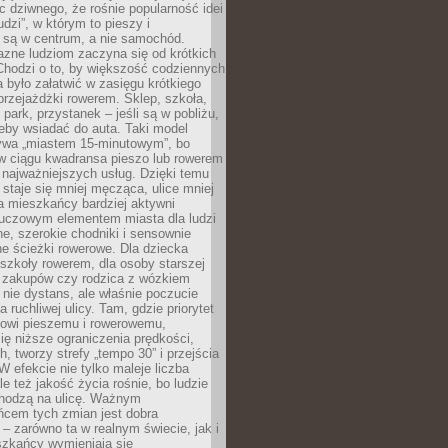
ic dziwnego, że rośnie popularność idei
udzi”, w którym to pieszy i
 są w centrum, a nie samochód.
azne ludziom zaczyna się od krótkich
Chodzi o to, by większość codziennych
było załatwić w zasięgu krótkiego
przejażdżki rowerem. Sklep, szkoła,
 park, przystanek – jeśli są w pobliżu,
eby wsiadać do auta. Taki model
wa „miastem 15-minutowym”, bo
 w ciągu kwadransa pieszo lub rowerem
najważniejszych usług. Dzięki temu
staje się mniej męcząca, ulice mniej
a mieszkańcy bardziej aktywni
Kluczowym elementem miasta dla ludzi
e, szerokie chodniki i sensownie
e ścieżki rowerowe. Dla dziecka
szkoły rowerem, dla osoby starszej
z zakupów czy rodzica z wózkiem
 nie dystans, ale właśnie poczucie
 ruchliwej ulicy. Tam, gdzie priorytet
howi pieszemu i rowerowemu,
ę niższe ograniczenia prędkości,
h, tworzy strefy „tempo 30” i przejścia
W efekcie nie tylko maleje liczba
e też jakość życia rośnie, bo ludzie
chodzą na ulicę. Ważnym
ńcem tych zmian jest dobra
– zarówno ta w realnym świecie, jak i
szkańcy wymieniają się