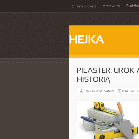
Archiwum
Budzis
Strona główna
HEJKA
PILASTER: UROK
HISTORIĄ
POSTED BY ADMIN
KWI - 30 - 