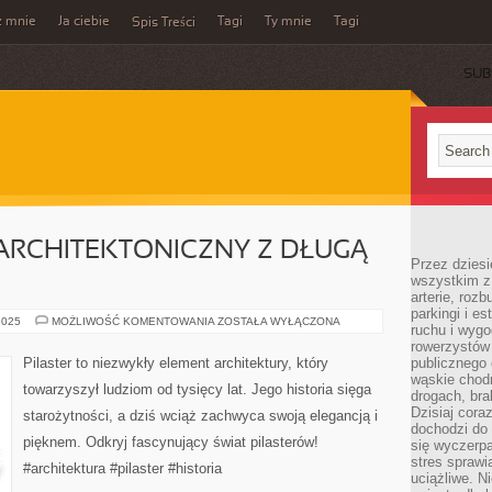
z mnie
Ja ciebie
Tagi
Ty mnie
Tagi
Spis Treści
SUB
 ARCHITEKTONICZNY Z DŁUGĄ
Przez dziesi
wszystkim z
arterie, roz
parkingi i e
PILASTER:
2025
MOŻLIWOŚĆ KOMENTOWANIA
ZOSTAŁA WYŁĄCZONA
ruchu i wygo
UROK
ARCHITEKTONICZNY
rowerzystów 
Z
Pilaster to niezwykły element architektury, który
publicznego 
DŁUGĄ
wąskie chodn
HISTORIĄ
towarzyszył ludziom od tysięcy lat. Jego historia sięga
drogach, bra
Dzisiaj cor
starożytności, a dziś wciąż zachwyca swoją elegancją i
dochodzi do 
pięknem. Odkryj fascynujący świat pilasterów!
się wyczerpa
stres sprawi
#architektura #pilaster #historia
uciążliwe. N