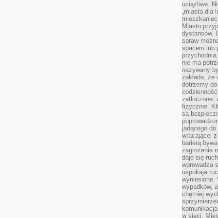
uciążliwe. N
„miasta dla l
mieszkaniec
Miasto przyj
dystansów. 
spraw można 
spaceru lub 
przychodnia,
nie ma potrz
nazywany by
zakłada, że
dotrzemy do 
codzienność 
zatłoczone, 
fizycznie. 
są bezpieczn
poprowadzon
jadącego do 
wracającej 
barierą bywa
zagrożenia na
daje się ruc
wprowadza si
uspokaja ruc
wyniesione. 
wypadków, al
chętniej wy
sprzymierze
komunikacja 
w sieci. Mie