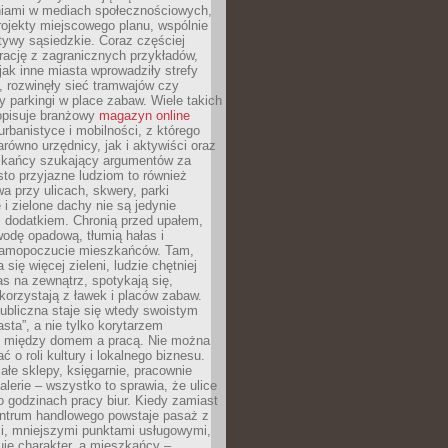
iami w mediach społecznościowych,
ojekty miejscowego planu, wspólnie
atywy sąsiedzkie. Coraz częściej
irację z zagranicznych przykładów,
jak inne miasta wprowadziły strefy
, rozwinęły sieć tramwajów czy
ły parkingi w place zabaw. Wiele takich
opisuje branżowy
magazyn online
rbanistyce i mobilności, z którego
arówno urzędnicy, jak i aktywiści oraz
zkańcy szukający argumentów za
to przyjazne ludziom to również
wa przy ulicach, skwery, parki
i zielone dachy nie są jedynie
 dodatkiem. Chronią przed upałem,
odę opadową, tłumią hałas i
samopoczucie mieszkańców. Tam,
 się więcej zieleni, ludzie chętniej
s na zewnątrz, spotykają się,
korzystają z ławek i placów zabaw.
ubliczna staje się wtedy swoistym
sta”, a nie tylko korytarzem
 między domem a pracą. Nie można
ć o roli kultury i lokalnego biznesu.
ałe sklepy, księgarnie, pracownie
galerie – wszystko to sprawia, że ulice
o godzinach pracy biur. Kiedy zamiast
entrum handlowego powstaje pasaż z
i, mniejszymi punktami usługowymi,
je charakter, a mieszkańcy –