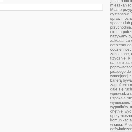
„miasta dla l
mieszkaniec
Miasto przyj
dystansów. 
spraw można 
spaceru lub 
przychodnia,
nie ma potrz
nazywany by
zakłada, że
dotrzemy do 
codzienność 
zatłoczone, 
fizycznie. 
są bezpieczn
poprowadzon
jadącego do 
wracającej 
barierą bywa
zagrożenia na
daje się ruc
wprowadza si
uspokaja ruc
wyniesione. 
wypadków, al
chętniej wy
sprzymierze
komunikacja 
w sieci. Mie
doświadczen