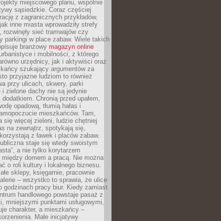
ojekty miejscowego planu, wspólnie
atywy sąsiedzkie. Coraz częściej
irację z zagranicznych przykładów,
jak inne miasta wprowadziły strefy
, rozwinęły sieć tramwajów czy
ły parkingi w place zabaw. Wiele takich
opisuje branżowy
magazyn online
rbanistyce i mobilności, z którego
arówno urzędnicy, jak i aktywiści oraz
zkańcy szukający argumentów za
to przyjazne ludziom to również
wa przy ulicach, skwery, parki
i zielone dachy nie są jedynie
 dodatkiem. Chronią przed upałem,
odę opadową, tłumią hałas i
samopoczucie mieszkańców. Tam,
 się więcej zieleni, ludzie chętniej
s na zewnątrz, spotykają się,
korzystają z ławek i placów zabaw.
ubliczna staje się wtedy swoistym
sta”, a nie tylko korytarzem
 między domem a pracą. Nie można
ć o roli kultury i lokalnego biznesu.
ałe sklepy, księgarnie, pracownie
galerie – wszystko to sprawia, że ulice
o godzinach pracy biur. Kiedy zamiast
entrum handlowego powstaje pasaż z
i, mniejszymi punktami usługowymi,
je charakter, a mieszkańcy –
orzenienia. Małe inicjatywy