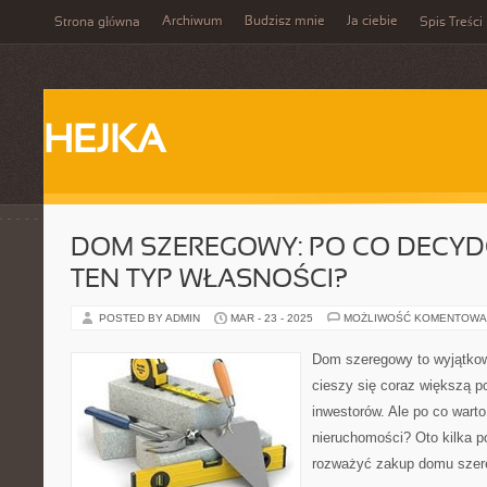
Archiwum
Budzisz mnie
Ja ciebie
Strona główna
Spis Treści
HEJKA
DOM SZEREGOWY: PO CO DECYD
TEN TYP WŁASNOŚCI?
POSTED BY ADMIN
MAR - 23 - 2025
MOŻLIWOŚĆ KOMENTOWA
Dom szeregowy to wyjątkow
cieszy się coraz większą p
inwestorów. Ale po co wart
nieruchomości? Oto kilka 
rozważyć zakup domu szer