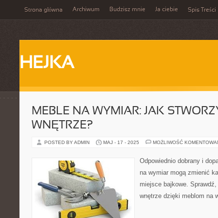
Archiwum
Budzisz mnie
Ja ciebie
Strona główna
Spis Treści
HEJKA
MEBLE NA WYMIAR: JAK STWORZ
WNĘTRZE?
POSTED BY ADMIN
MAJ - 17 - 2025
MOŻLIWOŚĆ KOMENTOWA
Odpowiednio dobrany i dop
na wymiar mogą zmienić ka
miejsce bajkowe. Sprawdź, 
wnętrze dzięki meblom na 