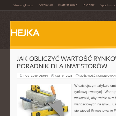
Archiwum
Budzisz mnie
Ja ciebie
Strona główna
Spis Treści
HEJKA
JAK OBLICZYĆ WARTOŚĆ RYNKO
PORADNIK DLA INWESTORÓW
POSTED BY ADMIN
KWI - 9 - 2025
MOŻLIWOŚĆ KOMENTOWAN
W dzisiejszym artykule om
rynkową inwestycji. Warto
wskaźniki, aby trafnie okre
wartościowych na rynku. Cz
się więcej! #inwestowanie 