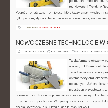
podróżach, trendach oraz z
też Nowości i Trendy w Res
Podróże Tematyczne. To miejsce, które łączy smak, wiedzę i inspir
tylko po pomysły na kolejne miejsca do odwiedzenia, ale również p
CATEGORIES:
FUNDACJE I NGO
NOWOCZESNE TECHNOLOGIE W 
POSTED BY ADMIN
KWI - 10 - 2026
MOŻLIWOŚĆ KOMENTOWA
Ta platforma to obszerny p
wzroku, w którym centralne
zagadnienia związane z prac
optometrysty oraz eksperta
optycznych. Już na pierwszy
przestrzeń przygotowana z 
ponieważ treści koncentrują się zarówno na codziennym komforcie
rozpoznawaniu problemów. Witryna łączy w sobie cechy poradnika
specjalistycznego, a jej układ sugeruje stały rozwój […]