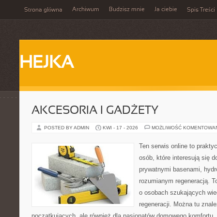
Archiwum
Budzisz mnie
Ja ciebie
Strona główna
Spis Treści
HEJKA
AKCESORIA I GADŻETY
POSTED BY ADMIN
KWI - 17 - 2026
MOŻLIWOŚĆ KOMENTOWA
Ten serwis online to praktyc
osób, które interesują się
prywatnymi basenami, hyd
rozumianym regeneracją. T
o osobach szukających wied
regeneracji. Można tu znale
początkujących, ale również dla pasjonatów domowego komfortu. 