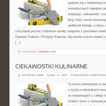
spotyka się z herbacianą tr
aromatycznych napojów zam
inspiracje, ciekawostki i c
blog, który został stworzon
wielbicieli herbaty, a także 
chcą lepiej poznać codzienne rytuały związane z parzeniem ulub
Kawowe Podróże i Przepisy Kawowe. Na stronie można znaleźć 
[…]
CATEGORIES:
PROJEKTY DIY
CIEKAWOSTKI KULINARNE
POSTED BY ADMIN
KWI - 11 - 2026
MOŻLIWOŚĆ KOMENTOWA
Ta strona internetowa to n
z myślą o miłośnikach resta
na restauracjach z całego 
znaleźć treści o restauracj