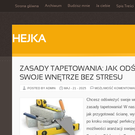
Archiwum
Budzisz mnie
Ja ciebie
Strona główna
Spis Treści
HEJKA
ZASADY TAPETOWANIA: JAK OD
SWOJE WNĘTRZE BEZ STRESU
POSTED BY ADMIN
MAJ - 21 - 2025
MOŻLIWOŚĆ KOMENTOWA
Chcesz odświeżyć swoje wn
zasady tapetowania! W nas
jak przygotować ścianę, wyb
po kroku osiągnąć perfekcy
możliwości aranżacji swoj