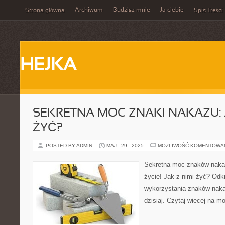
Archiwum
Budzisz mnie
Ja ciebie
Strona główna
Spis Treści
HEJKA
SEKRETNA MOC ZNAKI NAKAZU: J
ŻYĆ?
POSTED BY ADMIN
MAJ - 29 - 2025
MOŻLIWOŚĆ KOMENTOWA
Sekretna moc znaków naka
życie! Jak z nimi żyć? Odk
wykorzystania znaków nakaz
dzisiaj. Czytaj więcej na m