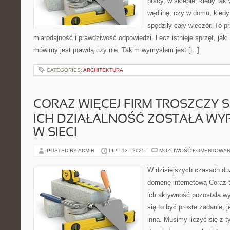
pracy, w sklepie, kiedy tak
wędlinę, czy w domu, kiedy
spędziły cały wieczór. To 
miarodajność i prawdziwość odpowiedzi. Lecz istnieje sprzęt, jak
mówimy jest prawdą czy nie. Takim wymysłem jest […]
CATEGORIES:
ARCHITEKTURA
CORAZ WIĘCEJ FIRM TROSZCZY SI
ICH DZIAŁALNOŚĆ ZOSTAŁA 
W SIECI
POSTED BY ADMIN
LIP - 13 - 2025
MOŻLIWOŚĆ KOMENTOWAN
W dzisiejszych czasach du
domenę internetową Coraz to
ich aktywność pozostała w
się to być proste zadanie, 
inna. Musimy liczyć się z 