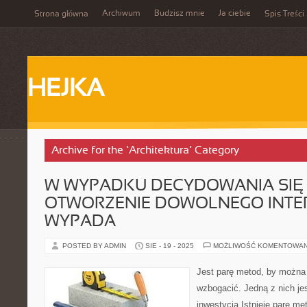
Archiwum
Budzisz mnie
Ja ciebie
Strona główna
Spis Treści
HEJKA
Archive for the ‘Architektura’ Category
W WYPADKU DECYDOWANIA SIĘ
OTWORZENIE DOWOLNEGO INTE
WYPADA
POSTED BY ADMIN
SIE - 19 - 2025
MOŻLIWOŚĆ KOMENTOWA
Jest parę metod, by można 
wzbogacić. Jedną z nich je
inwestycja Istnieje parę me