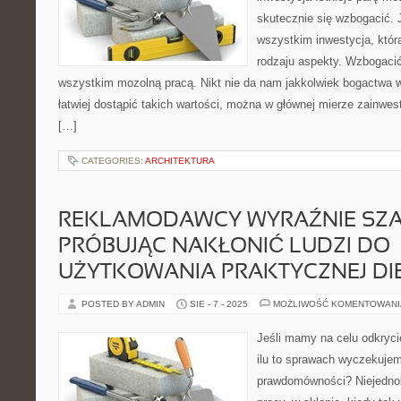
skutecznie się wzbogacić. 
wszystkim inwestycja, która
rodzaju aspekty. Wzbogacić
wszystkim mozolną pracą. Nikt nie da nam jakkolwiek bogactwa w 
łatwiej dostąpić takich wartości, można w głównej mierze zainwest
[…]
CATEGORIES:
ARCHITEKTURA
REKLAMODAWCY WYRAŹNIE SZA
PRÓBUJĄC NAKŁONIĆ LUDZI DO
UŻYTKOWANIA PRAKTYCZNEJ DI
POSTED BY ADMIN
SIE - 7 - 2025
MOŻLIWOŚĆ KOMENTOWAN
Jeśli mamy na celu odkrycie
ilu to sprawach wyczekuje
prawdomówności? Niejednokr