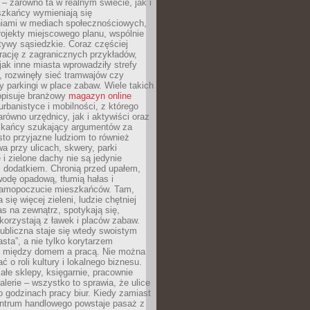
– zarówno ta w realnym świecie, jak i
szkańcy wymieniają się
iami w mediach społecznościowych,
ojekty miejscowego planu, wspólnie
atywy sąsiedzkie. Coraz częściej
irację z zagranicznych przykładów,
jak inne miasta wprowadziły strefy
, rozwinęły sieć tramwajów czy
ły parkingi w place zabaw. Wiele takich
opisuje branżowy
magazyn online
rbanistyce i mobilności, z którego
arówno urzędnicy, jak i aktywiści oraz
zkańcy szukający argumentów za
to przyjazne ludziom to również
wa przy ulicach, skwery, parki
i zielone dachy nie są jedynie
 dodatkiem. Chronią przed upałem,
odę opadową, tłumią hałas i
samopoczucie mieszkańców. Tam,
 się więcej zieleni, ludzie chętniej
s na zewnątrz, spotykają się,
korzystają z ławek i placów zabaw.
ubliczna staje się wtedy swoistym
sta”, a nie tylko korytarzem
 między domem a pracą. Nie można
ć o roli kultury i lokalnego biznesu.
ałe sklepy, księgarnie, pracownie
galerie – wszystko to sprawia, że ulice
o godzinach pracy biur. Kiedy zamiast
entrum handlowego powstaje pasaż z