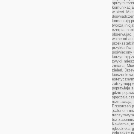
sprzymierze
komunikacja 
w sieci. Mie
doświadczen
komentują pr
tworzą inicj
czerpią insp
obserwując, 
wolne od aut
przekształci
przykładów 
poświęcony u
korzystają z
zwykli mies
zmianą. Mias
zieleń. Drze
kieszonkowe 
estetycznym
zatrzymują w
poprawiają 
gdzie pojawia
spędzają cza
rozmawiają, 
Przestrzeń p
„salonem mia
tranzytowym
też zapomina
Kawiarnie, m
rękodzieła, 
żyją także p