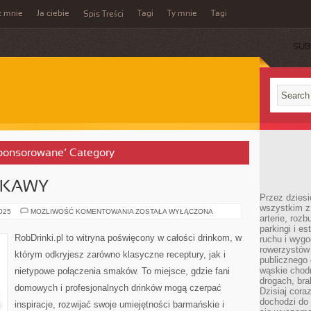
z mnie
Ja ciebie
Tagi
Ty mnie
Tagi
Spis Treści
SUB
 Sponsorowane’ Category
E KAWY
Przez dziesi
wszystkim z
DRINKI
2025
MOŻLIWOŚĆ KOMENTOWANIA
ZOSTAŁA WYŁĄCZONA
arterie, roz
NA
BAZIE
parkingi i e
KAWY
RobDrinki.pl to witryna poświęcony w całości drinkom, w
ruchu i wygo
rowerzystów 
którym odkryjesz zarówno klasyczne receptury, jak i
publicznego 
wąskie chodn
nietypowe połączenia smaków. To miejsce, gdzie fani
drogach, bra
domowych i profesjonalnych drinków mogą czerpać
Dzisiaj cor
dochodzi do 
inspiracje, rozwijać swoje umiejętności barmańskie i