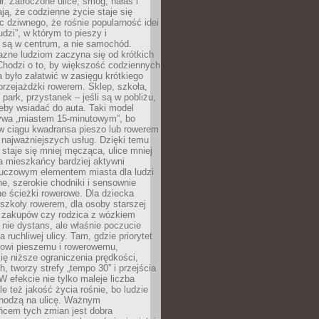
ł. Zatłoczone ulice, smog, hałas i
ają, że codzienne życie staje się
ic dziwnego, że rośnie popularność idei
udzi”, w którym to pieszy i
 są w centrum, a nie samochód.
azne ludziom zaczyna się od krótkich
Chodzi o to, by większość codziennych
było załatwić w zasięgu krótkiego
przejażdżki rowerem. Sklep, szkoła,
 park, przystanek – jeśli są w pobliżu,
eby wsiadać do auta. Taki model
wa „miastem 15-minutowym”, bo
 w ciągu kwadransa pieszo lub rowerem
najważniejszych usług. Dzięki temu
staje się mniej męcząca, ulice mniej
a mieszkańcy bardziej aktywni
Kluczowym elementem miasta dla ludzi
e, szerokie chodniki i sensownie
e ścieżki rowerowe. Dla dziecka
szkoły rowerem, dla osoby starszej
z zakupów czy rodzica z wózkiem
 nie dystans, ale właśnie poczucie
 ruchliwej ulicy. Tam, gdzie priorytet
howi pieszemu i rowerowemu,
ę niższe ograniczenia prędkości,
h, tworzy strefy „tempo 30” i przejścia
W efekcie nie tylko maleje liczba
e też jakość życia rośnie, bo ludzie
chodzą na ulicę. Ważnym
ńcem tych zmian jest dobra