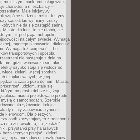
i, mniejszymi punktami usługowymi,
je charakter, a mieszkańcy –
orzenienia. Małe inicjatywy
jak wspólne sadzenie roślin, festyny
 czy sąsiedzkie wymiany rzeczy,
, których nie da się zastąpić żadną
ą. Miasto dla ludzi to nie utopia, ale
którym już podążają metropolie i
ejscowości na całym świecie. Wymaga
ycznej, mądrego planowania i dialogu z
i. Wymaga też cierpliwości, bo
ków transportowych i sposobu
rzestrzeni nie następuje z dnia na
k tam, gdzie wprowadza się takie
 efekty szybko stają się widoczne:
, więcej zieleni, więcej spotkań
ch i zaplanowanych, więcej
spędzania czasu poza domem. Miasto,
 przestrzeń ludziom, staje się
którym po prostu dobrze się żyje.
ęciolecia miasta projektowano przede
 myślą o samochodach. Szerokie
budowane skrzyżowania, kolejne
stakady miały zapewniać płynność
dę kierowcom. Dla pieszych,
czy osób korzystających z transportu
często zostawało to, co „zostało” –
iki, przystanki przy hałaśliwych
k bezpiecznych przejść i zieleni.
az więcej samorządów i mieszkańców