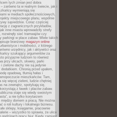
ńcem tych zmian jest dobra
– zarówno ta w realnym świecie, jak i
szkańcy wymieniają się
iami w mediach społecznościowych,
ojekty miejscowego planu, wspólnie
atywy sąsiedzkie. Coraz częściej
irację z zagranicznych przykładów,
jak inne miasta wprowadziły strefy
, rozwinęły sieć tramwajów czy
ły parkingi w place zabaw. Wiele takich
opisuje branżowy
magazyn online
rbanistyce i mobilności, z którego
arówno urzędnicy, jak i aktywiści oraz
zkańcy szukający argumentów za
to przyjazne ludziom to również
wa przy ulicach, skwery, parki
i zielone dachy nie są jedynie
 dodatkiem. Chronią przed upałem,
odę opadową, tłumią hałas i
samopoczucie mieszkańców. Tam,
 się więcej zieleni, ludzie chętniej
s na zewnątrz, spotykają się,
korzystają z ławek i placów zabaw.
ubliczna staje się wtedy swoistym
sta”, a nie tylko korytarzem
 między domem a pracą. Nie można
ć o roli kultury i lokalnego biznesu.
ałe sklepy, księgarnie, pracownie
galerie – wszystko to sprawia, że ulice
o godzinach pracy biur. Kiedy zamiast