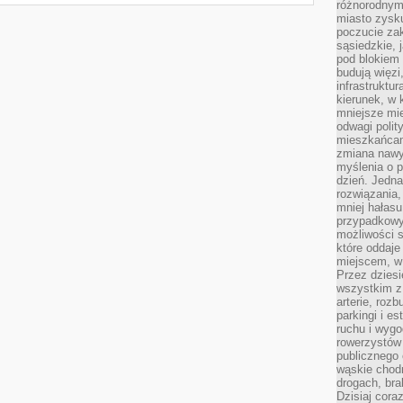
różnorodnym
miasto zysku
poczucie zak
sąsiedzkie, 
pod blokiem
budują więzi
infrastruktur
kierunek, w 
mniejsze mi
odwagi polit
mieszkańcam
zmiana nawy
myślenia o p
dzień. Jedna
rozwiązania,
mniej hałasu
przypadkowy
możliwości 
które oddaje
miejscem, w 
Przez dziesi
wszystkim z
arterie, roz
parkingi i e
ruchu i wygo
rowerzystów 
publicznego 
wąskie chodn
drogach, bra
Dzisiaj cor