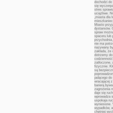
dochodzi do 
się wyczerpa
stres sprawi
uciążliwe. N
„miasta dla l
mieszkaniec
Miasto przyj
dystansów. 
spraw można 
spaceru lub 
przychodnia,
nie ma potrz
nazywany by
zakłada, że
dotrzemy do 
codzienność 
zatłoczone, 
fizycznie. 
są bezpieczn
poprowadzon
jadącego do 
wracającej 
barierą bywa
zagrożenia na
daje się ruc
wprowadza si
uspokaja ruc
wyniesione. 
wypadków, al
chętniej wy