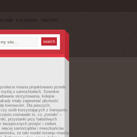
SCRIBE
FACEBOOK
TWITTER
ęciolecia miasta projektowano przede
 myślą o samochodach. Szerokie
budowane skrzyżowania, kolejne
stakady miały zapewniać płynność
dę kierowcom. Dla pieszych,
czy osób korzystających z transportu
często zostawało to, co „zostało” –
iki, przystanki przy hałaśliwych
k bezpiecznych przejść i zieleni.
az więcej samorządów i mieszkańców
wniosku, że taki model rozwoju miasta