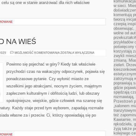
komunikacja 
 celu są one w stanie aranżować dla nich właściwe
w sieci. Mie
doświadczen
komentują pr
tworzą inicj
OROWANE
czerpią insp
obserwując, 
wolne od aut
przekształci
D NA WIEŚ
przykładów 
poświęcony u
korzystają z
MIASTO
 2025
MOŻLIWOŚĆ KOMENTOWANIA
ZOSTAŁA WYŁĄCZONA
zwykli mies
A
WYJAZD
zmianą. Mias
NA
Powinno się pojechać w góry? Kiedy tak właściwie
zieleń. Drze
WIEŚ
kieszonkowe 
przychodzi czas na wakacyjny odpoczynek, pojawia się
estetycznym
zatrzymują w
ponadczasowe pytanie. Czy wyłonić miasto ze
poprawiają 
wszelkimi jego atrakcjami, nocnym życiem, majętnym
gdzie pojawia
spędzają cza
zapleczem kulturalnym i obfitością ludzi, lub obszary
rozmawiają, 
spokojniejsze, wiejskie, gdzie człowiek ma szansę się
Przestrzeń p
„salonem mia
natury. Każdy staje przed tym wyborem, zapadają rozmaite
tranzytowym
też zapomina
iada własne za i przeciw. Ci, którzy opowiadają się po
Kawiarnie, m
rękodzieła, 
żyją także p
kolejnego c
OROWANE