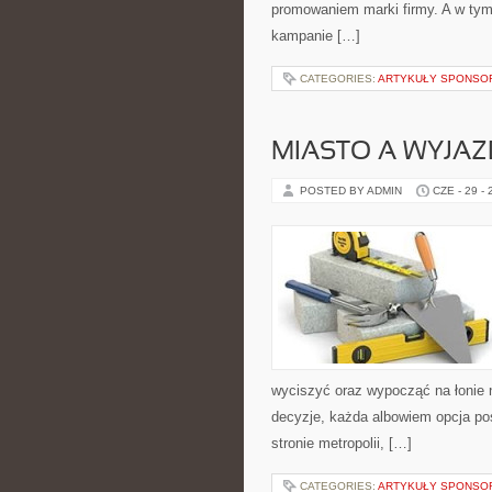
promowaniem marki firmy. A w tym
kampanie […]
CATEGORIES:
ARTYKUŁY SPONS
MIASTO A WYJAZ
POSTED BY ADMIN
CZE - 29 -
wyciszyć oraz wypocząć na łonie 
decyzje, każda albowiem opcja pos
stronie metropolii, […]
CATEGORIES:
ARTYKUŁY SPONS