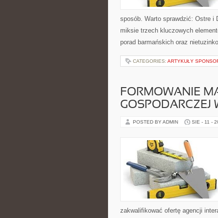
sposób. Warto sprawdzić: Ostre i 
miksie trzech kluczowych element
porad barmańskich oraz nietuzinko
CATEGORIES:
ARTYKUŁY SPONS
FORMOWANIE MA
GOSPODARCZEJ W
POSTED BY ADMIN
SIE - 11 - 
zakwalifikować ofertę agencji int