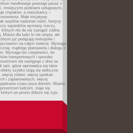
entrum handlowego powstaje pasaż z
i, mniejszymi punktami usługowymi,
je charakter, a mieszkańcy –
orzenienia. Małe inicjatywy
jak wspólne sadzenie roślin, festyny
 czy sąsiedzkie wymiany rzeczy,
, których nie da się zastąpić żadną
ą. Miasto dla ludzi to nie utopia, ale
którym już podążają metropolie i
ejscowości na całym świecie. Wymaga
ycznej, mądrego planowania i dialogu z
i. Wymaga też cierpliwości, bo
ków transportowych i sposobu
rzestrzeni nie następuje z dnia na
k tam, gdzie wprowadza się takie
 efekty szybko stają się widoczne:
, więcej zieleni, więcej spotkań
ch i zaplanowanych, więcej
spędzania czasu poza domem. Miasto,
 przestrzeń ludziom, staje się
którym po prostu dobrze się żyje.