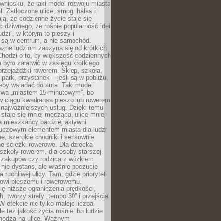
wniosku, że taki model rozwoju miasta
ł. Zatłoczone ulice, smog, hałas i
ają, że codzienne życie staje się
ic dziwnego, że rośnie popularność idei
udzi”, w którym to pieszy i
 są w centrum, a nie samochód.
azne ludziom zaczyna się od krótkich
Chodzi o to, by większość codziennych
było załatwić w zasięgu krótkiego
przejażdżki rowerem. Sklep, szkoła,
 park, przystanek – jeśli są w pobliżu,
eby wsiadać do auta. Taki model
wa „miastem 15-minutowym”, bo
 w ciągu kwadransa pieszo lub rowerem
najważniejszych usług. Dzięki temu
staje się mniej męcząca, ulice mniej
a mieszkańcy bardziej aktywni
Kluczowym elementem miasta dla ludzi
e, szerokie chodniki i sensownie
e ścieżki rowerowe. Dla dziecka
szkoły rowerem, dla osoby starszej
z zakupów czy rodzica z wózkiem
 nie dystans, ale właśnie poczucie
 ruchliwej ulicy. Tam, gdzie priorytet
howi pieszemu i rowerowemu,
ę niższe ograniczenia prędkości,
h, tworzy strefy „tempo 30” i przejścia
W efekcie nie tylko maleje liczba
e też jakość życia rośnie, bo ludzie
chodzą na ulicę. Ważnym