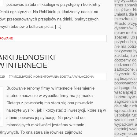
się wyczerpa
poznawać sztuki miksologii w przystępny i konkretny
stres sprawi
uciążliwe. N
Drinki egzotyczne. Na RobDrinki.pl kładziemy nacisk na
„miasta dla l
mieszkaniec
ów: przetestowanych przepisów na drinki, praktycznych
Miasto przyj
wych tekstów o kulturze picia, […]
dystansów. 
spraw można 
spaceru lub 
OROWANE
przychodnia,
nie ma potrz
nazywany by
zakłada, że
RKI JEDNOSTKI
dotrzemy do 
codzienność 
 INTERNECIE
zatłoczone, 
fizycznie. 
FORMOWANIE
2025
MOŻLIWOŚĆ KOMENTOWANIA
ZOSTAŁA WYŁĄCZONA
są bezpieczn
MARKI
poprowadzon
JEDNOSTKI
GOSPODARCZEJ
jadącego do 
Budowanie renomy firmy w internecie Niezmiernie
W
wracającej 
INTERNECIE
istotne znaczenie w wypadku firmy ma jej marka.
barierą bywa
zagrożenia na
Dlatego z pewnością ma stara się ona prowadzić
daje się ruc
należyte wysiłki, jak i korzystać z inwestycji, które są w
wprowadza si
uspokaja ruc
stanie poprawić jej sytuację. Na przykład do
wyniesione. 
wypadków, al
miarodajnych możliwości jesteśmy w stanie
chętniej wy
eraktywnych. To ona stara się również zajmować
sprzymierze