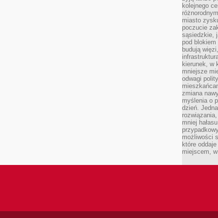
kolejnego c
różnorodnym
miasto zysku
poczucie zak
sąsiedzkie, 
pod blokiem
budują więzi
infrastruktur
kierunek, w 
mniejsze mi
odwagi polit
mieszkańcam
zmiana nawy
myślenia o p
dzień. Jedna
rozwiązania,
mniej hałasu
przypadkowy
możliwości 
które oddaje
miejscem, w 