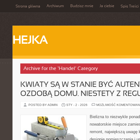
Archiwum
Budzisz mnie
Ja ciebie
Strona główna
Spis Treści
HEJKA
Archive for the ‘Handel’ Category
KWIATY SĄ W STANIE BYĆ AUTE
OZDOBĄ DOMU. NIESTETY Z REG
POSTED BY ADMIN
STY - 2 - 2026
MOŻLIWOŚĆ KOMENTOWAN
Bielizna to niezwykle pona
nowatorskie miejsce zamie
remont, największą uwagę 
designie pomieszczenia i u