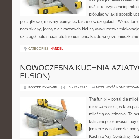
dużej -a przynajmniej trafne
próbując w jakiś sposób uc
początkowo, musimy pomyśleć także o szczegółach. Wśród tony d
nam sklepy, jedną z ciekawszych idei są www.uroczystedekoracje
szczegół potrafi diametralnie odmienić każde wnętrze mieszkalne
CATEGORIES:
HANDEL
NOWOCZESNA KUCHNIA AZJATYC
FUSION)
POSTED BY ADMIN
LIS - 17 - 2025
MOŻLIWOŚĆ KOMENTOWAN
Thaifun.pl – portal dla mił
miejsce w sieci, w której ar
miłością do jedzenia. To ser
kulinarnej ciekawości, aby 
jedzenie w najbardziej apet
Kuchnia Azji Centralnej i St