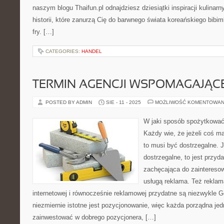
naszym blogu Thaifun.pl odnajdziesz dziesiątki inspiracji kulinar
historii, które zanurzą Cię do barwnego świata koreańskiego bibim
fry. […]
CATEGORIES:
HANDEL
TERMIN AGENCJI WSPOMAGAJĄCE
POSTED BY ADMIN
SIE - 11 - 2025
MOŻLIWOŚĆ KOMENTOWAN
W jaki sposób spożytkować
Każdy wie, że jeżeli coś m
to musi być dostrzegalne. 
dostrzegalne, to jest przyd
zachęcająca do zaintereso
usługą reklama. Też reklam
internetowej i równocześnie reklamowej przydatne są niezwykle 
niezmiernie istotne jest pozycjonowanie, więc każda porządna j
zainwestować w dobrego pozycjonera, […]