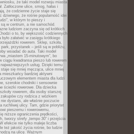
wniosku, że taki model rozwoju miasta
ł. Zatłoczone ulice, smog, hałas i
ają, że codzienne życie staje się
ic dziwnego, że rośnie popularność idei
udzi”, w którym to pieszy i
 są w centrum, a nie samochód.
azne ludziom zaczyna się od krótkich
Chodzi o to, by większość codziennych
było załatwić w zasięgu krótkiego
przejażdżki rowerem. Sklep, szkoła,
 park, przystanek – jeśli są w pobliżu,
eby wsiadać do auta. Taki model
wa „miastem 15-minutowym”, bo
 w ciągu kwadransa pieszo lub rowerem
najważniejszych usług. Dzięki temu
staje się mniej męcząca, ulice mniej
a mieszkańcy bardziej aktywni
Kluczowym elementem miasta dla ludzi
e, szerokie chodniki i sensownie
e ścieżki rowerowe. Dla dziecka
szkoły rowerem, dla osoby starszej
z zakupów czy rodzica z wózkiem
 nie dystans, ale właśnie poczucie
 ruchliwej ulicy. Tam, gdzie priorytet
howi pieszemu i rowerowemu,
ę niższe ograniczenia prędkości,
h, tworzy strefy „tempo 30” i przejścia
W efekcie nie tylko maleje liczba
e też jakość życia rośnie, bo ludzie
chodzą na ulicę. Ważnym