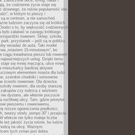
ł. Zatłoczone ulice, smog, hałas i
ają, że codzienne życie staje się
ic dziwnego, że rośnie popularność idei
udzi”, w którym to pieszy i
 są w centrum, a nie samochód.
azne ludziom zaczyna się od krótkich
Chodzi o to, by większość codziennych
było załatwić w zasięgu krótkiego
przejażdżki rowerem. Sklep, szkoła,
 park, przystanek – jeśli są w pobliżu,
eby wsiadać do auta. Taki model
wa „miastem 15-minutowym”, bo
 w ciągu kwadransa pieszo lub rowerem
najważniejszych usług. Dzięki temu
staje się mniej męcząca, ulice mniej
a mieszkańcy bardziej aktywni
Kluczowym elementem miasta dla ludzi
e, szerokie chodniki i sensownie
e ścieżki rowerowe. Dla dziecka
szkoły rowerem, dla osoby starszej
z zakupów czy rodzica z wózkiem
 nie dystans, ale właśnie poczucie
 ruchliwej ulicy. Tam, gdzie priorytet
howi pieszemu i rowerowemu,
ę niższe ograniczenia prędkości,
h, tworzy strefy „tempo 30” i przejścia
W efekcie nie tylko maleje liczba
e też jakość życia rośnie, bo ludzie
chodzą na ulicę. Ważnym
ńcem tych zmian jest dobra