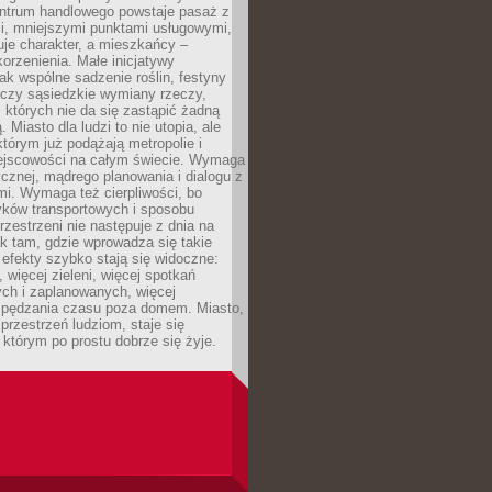
entrum handlowego powstaje pasaż z
i, mniejszymi punktami usługowymi,
je charakter, a mieszkańcy –
orzenienia. Małe inicjatywy
jak wspólne sadzenie roślin, festyny
 czy sąsiedzkie wymiany rzeczy,
, których nie da się zastąpić żadną
ą. Miasto dla ludzi to nie utopia, ale
którym już podążają metropolie i
ejscowości na całym świecie. Wymaga
ycznej, mądrego planowania i dialogu z
i. Wymaga też cierpliwości, bo
ków transportowych i sposobu
rzestrzeni nie następuje z dnia na
k tam, gdzie wprowadza się takie
 efekty szybko stają się widoczne:
, więcej zieleni, więcej spotkań
ch i zaplanowanych, więcej
spędzania czasu poza domem. Miasto,
 przestrzeń ludziom, staje się
którym po prostu dobrze się żyje.