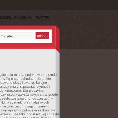
SCRIBE
FACEBOOK
TWITTER
ęciolecia miasta projektowano przede
 myślą o samochodach. Szerokie
budowane skrzyżowania, kolejne
stakady miały zapewniać płynność
dę kierowcom. Dla pieszych,
czy osób korzystających z transportu
często zostawało to, co „zostało” –
iki, przystanki przy hałaśliwych
k bezpiecznych przejść i zieleni.
az więcej samorządów i mieszkańców
wniosku, że taki model rozwoju miasta