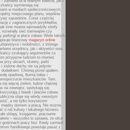
– zarówno ta w realnym świecie, jak i
szkańcy wymieniają się
iami w mediach społecznościowych,
ojekty miejscowego planu, wspólnie
atywy sąsiedzkie. Coraz częściej
irację z zagranicznych przykładów,
jak inne miasta wprowadziły strefy
, rozwinęły sieć tramwajów czy
ły parkingi w place zabaw. Wiele takich
opisuje branżowy
magazyn online
rbanistyce i mobilności, z którego
arówno urzędnicy, jak i aktywiści oraz
zkańcy szukający argumentów za
to przyjazne ludziom to również
wa przy ulicach, skwery, parki
i zielone dachy nie są jedynie
 dodatkiem. Chronią przed upałem,
odę opadową, tłumią hałas i
samopoczucie mieszkańców. Tam,
 się więcej zieleni, ludzie chętniej
s na zewnątrz, spotykają się,
korzystają z ławek i placów zabaw.
ubliczna staje się wtedy swoistym
sta”, a nie tylko korytarzem
 między domem a pracą. Nie można
ć o roli kultury i lokalnego biznesu.
ałe sklepy, księgarnie, pracownie
galerie – wszystko to sprawia, że ulice
o godzinach pracy biur. Kiedy zamiast
entrum handlowego powstaje pasaż z