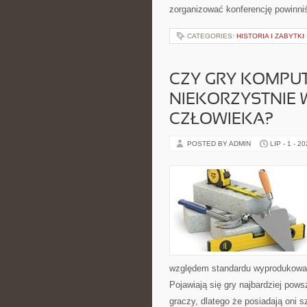
zorganizować konferencję powinni
CATEGORIES:
HISTORIA I ZABYTKI
CZY GRY KOMPUT
NIEKORZYSTNIE
CZŁOWIEKA?
POSTED BY ADMIN
LIP - 1 - 2
względem standardu wyprodukowania,
Pojawiają się gry najbardziej pow
graczy, dlatego że posiadają oni