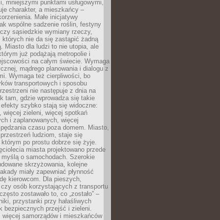
i, mniejszymi punktami usługowymi,
je charakter, a mieszkańcy –
orzenienia. Małe inicjatywy
jak wspólne sadzenie roślin, festyny
 czy sąsiedzkie wymiany rzeczy,
, których nie da się zastąpić żadną
ą. Miasto dla ludzi to nie utopia, ale
którym już podążają metropolie i
ejscowości na całym świecie. Wymaga
ycznej, mądrego planowania i dialogu z
i. Wymaga też cierpliwości, bo
ków transportowych i sposobu
rzestrzeni nie następuje z dnia na
k tam, gdzie wprowadza się takie
 efekty szybko stają się widoczne:
, więcej zieleni, więcej spotkań
ch i zaplanowanych, więcej
spędzania czasu poza domem. Miasto,
 przestrzeń ludziom, staje się
którym po prostu dobrze się żyje.
ęciolecia miasta projektowano przede
 myślą o samochodach. Szerokie
budowane skrzyżowania, kolejne
stakady miały zapewniać płynność
dę kierowcom. Dla pieszych,
czy osób korzystających z transportu
często zostawało to, co „zostało” –
iki, przystanki przy hałaśliwych
k bezpiecznych przejść i zieleni.
az więcej samorządów i mieszkańców