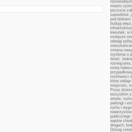
różnorodnym
miasto zysku
poczucie zak
sąsiedzkie, 
pod blokiem
budują więzi
infrastruktur
kierunek, w 
mniejsze mi
odwagi polit
mieszkańcam
zmiana nawy
myślenia o p
dzień. Jedna
rozwiązania,
mniej hałasu
przypadkowy
możliwości 
które oddaje
miejscem, w 
Przez dziesi
wszystkim z
arterie, roz
parkingi i e
ruchu i wygo
rowerzystów 
publicznego 
wąskie chodn
drogach, bra
Dzisiaj cor