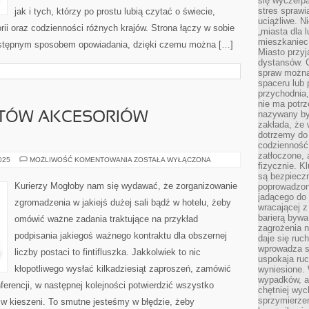
się wyczerpa
stres sprawi
jak i tych, którzy po prostu lubią czytać o świecie,
uciążliwe. N
torii oraz codzienności różnych krajów. Strona łączy w sobie
„miasta dla l
mieszkaniec
zystępnym sposobem opowiadania, dzięki czemu można […]
Miasto przyj
dystansów. 
spraw można 
spaceru lub 
przychodnia,
nie ma potrz
nazywany by
STÓW AKCESORIÓW
zakłada, że
dotrzemy do 
codzienność 
zatłoczone, 
WIELU
2025
MOŻLIWOŚĆ KOMENTOWANIA
ZOSTAŁA WYŁĄCZONA
fizycznie. 
ENTUZJASTÓW
AKCESORIÓW
są bezpieczn
REKLAMOWYCH
Kurierzy Mogłoby nam się wydawać, że zorganizowanie
poprowadzon
jadącego do 
zgromadzenia w jakiejś dużej sali bądź w hotelu, żeby
wracającej 
barierą bywa
omówić ważne zadania traktujące na przykład
zagrożenia na
podpisania jakiegoś ważnego kontraktu dla obszernej
daje się ruc
wprowadza si
liczby postaci to fintifluszka. Jakkolwiek to nic
uspokaja ruc
kłopotliwego wysłać kilkadziesiąt zaproszeń, zamówić
wyniesione. 
wypadków, al
nferencji, w następnej kolejności potwierdzić wszystko
chętniej wy
sprzymierze
y w kieszeni. To smutne jesteśmy w błędzie, żeby