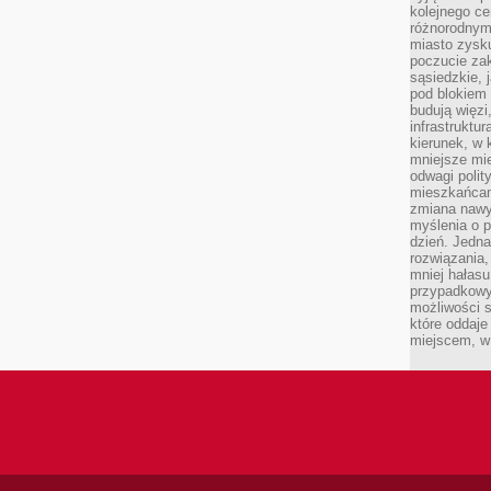
kolejnego c
różnorodnym
miasto zysku
poczucie zak
sąsiedzkie, 
pod blokiem
budują więzi
infrastruktur
kierunek, w 
mniejsze mi
odwagi polit
mieszkańcam
zmiana nawy
myślenia o p
dzień. Jedna
rozwiązania,
mniej hałasu
przypadkowy
możliwości 
które oddaje
miejscem, w 