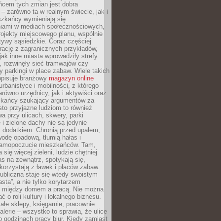
ńcem tych zmian jest dobra
– zarówno ta w realnym świecie, jak i
szkańcy wymieniają się
iami w mediach społecznościowych,
ojekty miejscowego planu, wspólnie
atywy sąsiedzkie. Coraz częściej
irację z zagranicznych przykładów,
jak inne miasta wprowadziły strefy
, rozwinęły sieć tramwajów czy
ły parkingi w place zabaw. Wiele takich
opisuje branżowy
magazyn online
rbanistyce i mobilności, z którego
arówno urzędnicy, jak i aktywiści oraz
zkańcy szukający argumentów za
to przyjazne ludziom to również
wa przy ulicach, skwery, parki
i zielone dachy nie są jedynie
 dodatkiem. Chronią przed upałem,
odę opadową, tłumią hałas i
samopoczucie mieszkańców. Tam,
 się więcej zieleni, ludzie chętniej
s na zewnątrz, spotykają się,
korzystają z ławek i placów zabaw.
ubliczna staje się wtedy swoistym
sta”, a nie tylko korytarzem
 między domem a pracą. Nie można
ć o roli kultury i lokalnego biznesu.
ałe sklepy, księgarnie, pracownie
galerie – wszystko to sprawia, że ulice
o godzinach pracy biur. Kiedy zamiast