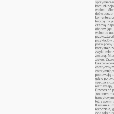
sprzymierze
komunikacja 
w sieci. Mie
doświadczen
komentują pr
tworzą inicj
czerpią insp
obserwując, 
wolne od aut
przekształci
przykładów 
poświęcony u
korzystają z
zwykli mies
zmianą. Mias
zieleń. Drze
kieszonkowe 
estetycznym
zatrzymują w
poprawiają 
gdzie pojawia
spędzają cza
rozmawiają, 
Przestrzeń p
„salonem mia
tranzytowym
też zapomina
Kawiarnie, m
rękodzieła, 
żyją także p