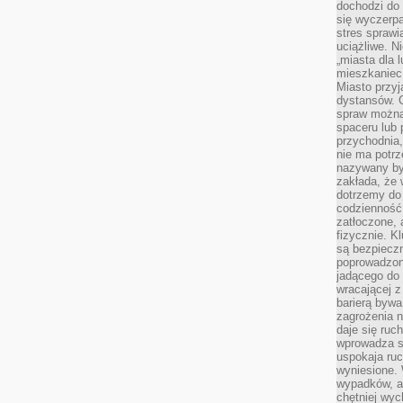
dochodzi do 
się wyczerpa
stres sprawi
uciążliwe. N
„miasta dla l
mieszkaniec
Miasto przyj
dystansów. 
spraw można 
spaceru lub 
przychodnia,
nie ma potrz
nazywany by
zakłada, że
dotrzemy do 
codzienność 
zatłoczone, 
fizycznie. 
są bezpieczn
poprowadzon
jadącego do 
wracającej 
barierą bywa
zagrożenia na
daje się ruc
wprowadza si
uspokaja ruc
wyniesione. 
wypadków, al
chętniej wy