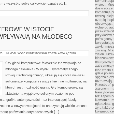
komunikacja 
śmy wszystko sobie całkowicie rozpatrzyć, […]
w sieci. Mie
doświadczen
komentują pr
tworzą inicj
czerpią insp
obserwując, 
wolne od aut
EROWE W ISTOCIE
przekształci
przykładów 
 WPŁYWAJĄ NA MŁODEGO
poświęcony u
korzystają z
zwykli mies
zmianą. Mias
CZY
025
MOŻLIWOŚĆ KOMENTOWANIA
ZOSTAŁA WYŁĄCZONA
zieleń. Drze
GRY
kieszonkowe 
KOMPUTEROWE
estetycznym
W
Czy gierki komputerowe faktycznie źle wpływają na
ISTOCIE
zatrzymują w
NIEKORZYSTNIE
młodego człowieka? W wyniku systematycznego
poprawiają 
WPŁYWAJĄ
NA
gdzie pojawia
rozwoju technologicznego, ukazują się coraz nowsze i
MŁODEGO
spędzają cza
CZŁOWIEKA?
rozmawiają, 
solidniejsze komputery i wszystkie inne multimedia, na
Przestrzeń p
których jest możliwość grania. Gry komputerowe, są
„salonem mia
tranzytowym
aktualnie na wyjątkowo solidnym poziomie pod
też zapomina
 grafiki, autentyczności i też interesującej fabuły.
Kawiarnie, m
rękodzieła, 
szechne w nowych wersjach i to one zyskują wielkie uznanie
żyją także p
kolejnego c
 szansę porównania dotychczasowych […]