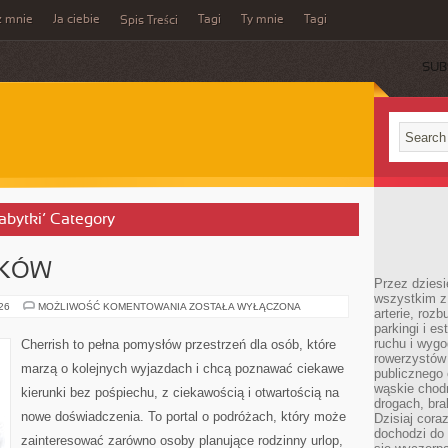
z mnie
Ja ciebie
Tagi
Ty mnie
Tagi
Spis Treści
SUB
zabytki’ Category
IKÓW
Przez dziesi
wszystkim z
OPINIE
026
MOŻLIWOŚĆ KOMENTOWANIA
ZOSTAŁA WYŁĄCZONA
arterie, roz
CZYTELNIKÓW
parkingi i e
ruchu i wygo
Cherrish to pełna pomysłów przestrzeń dla osób, które
rowerzystów 
marzą o kolejnych wyjazdach i chcą poznawać ciekawe
publicznego 
wąskie chodn
kierunki bez pośpiechu, z ciekawością i otwartością na
drogach, bra
nowe doświadczenia. To portal o podróżach, który może
Dzisiaj cor
dochodzi do 
zainteresować zarówno osoby planujące rodzinny urlop,