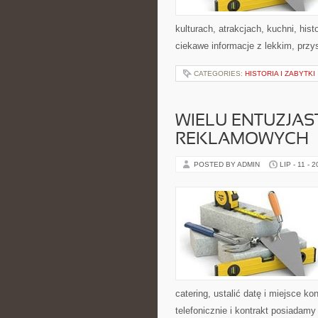
kulturach, atrakcjach, kuchni, his
ciekawe informacje z lekkim, pr
CATEGORIES:
HISTORIA I ZABYTKI
WIELU ENTUZJA
REKLAMOWYCH
POSTED BY ADMIN
LIP - 11 - 
catering, ustalić datę i miejsce ko
telefonicznie i kontrakt posiadam