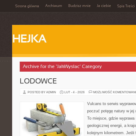
Archiwum
Budzisz mnie
Ja ciebie
Strona główna
Spis Treści
HEJKA
Archive for the ‘JakWyslac’ Category
LODOWCE
POSTED BY ADMIN
LUT - 4 - 2026
MOŻLIWOŚĆ KOMENTOWAN
Vulcans to serwis wyprawow
poczuć potęgę natury w jej n
To miejsce, gdzie wyprawa 
geologicznej energii, a kra
kolejnym kilometrem. Jeśli 