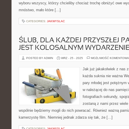
wyboru wszyscy, którzy chcieliby chociaż trochę obniżyć owe wyd
mnóstwo, mało które […]
CATEGORIES:
JAKWYSLAC
ŚLUB, DLA KAŻDEJ PRZYSZŁEJ P
JEST KOLOSALNYM WYDARZENI
POSTED BY ADMIN
WRZ - 25 - 2025
MOŻLIWOŚĆ KOMENTOWA
Jak już jakakolwiek z nas z
każda suknia nie ważna Wes
pary młodej jest potężnym 
w należącej do nas pamięci 
fotografiach sekundy, spojr
zostaną z nami przez wiele
wspólnie będziemy mogli do nich powracać. Również ważną pamiąt
kamerzystę film. Niemniej jednak zdarza się tak, że […]
CATEGORIES:
JAKWYSLAC