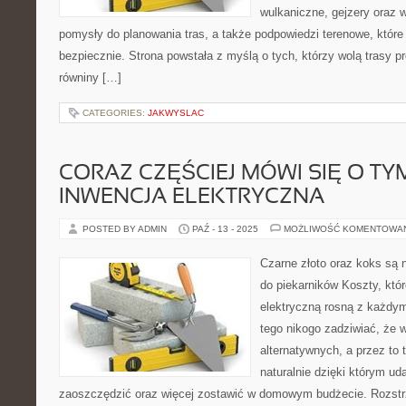
wulkaniczne, gejzery oraz 
pomysły do planowania tras, a także podpowiedzi terenowe, któr
bezpiecznie. Strona powstała z myślą o tych, którzy wolą trasy 
równiny […]
CATEGORIES:
JAKWYSLAC
CORAZ CZĘŚCIEJ MÓWI SIĘ O TY
INWENCJA ELEKTRYCZNA
POSTED BY ADMIN
PAŹ - 13 - 2025
MOŻLIWOŚĆ KOMENTOWA
Czarne złoto oraz koks są 
do piekarników Koszty, któ
elektryczną rosną z każdy
tego nikogo zadziwiać, że w
alternatywnych, a przez to 
naturalnie dzięki którym ud
zaoszczędzić oraz więcej zostawić w domowym budżecie. Rozstrz