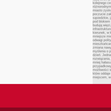
kolejnego c
różnorodnym
miasto zysku
poczucie zak
sąsiedzkie, 
pod blokiem
budują więzi
infrastruktur
kierunek, w 
mniejsze mi
odwagi polit
mieszkańcam
zmiana nawy
myślenia o p
dzień. Jedna
rozwiązania,
mniej hałasu
przypadkowy
możliwości 
które oddaje
miejscem, w 