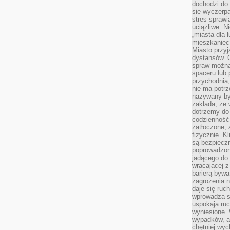
dochodzi do 
się wyczerpa
stres sprawi
uciążliwe. N
„miasta dla l
mieszkaniec
Miasto przyj
dystansów. 
spraw można 
spaceru lub 
przychodnia,
nie ma potrz
nazywany by
zakłada, że
dotrzemy do 
codzienność 
zatłoczone, 
fizycznie. 
są bezpieczn
poprowadzon
jadącego do 
wracającej 
barierą bywa
zagrożenia na
daje się ruc
wprowadza si
uspokaja ruc
wyniesione. 
wypadków, al
chętniej wy