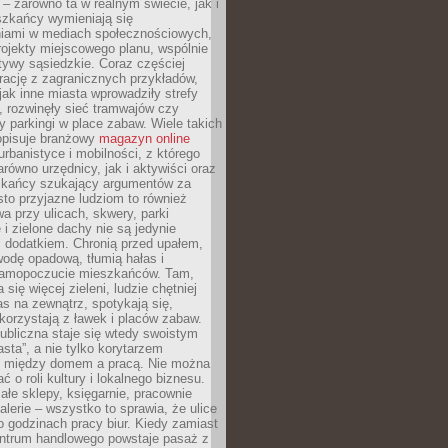
– zarówno ta w realnym świecie, jak i
szkańcy wymieniają się
iami w mediach społecznościowych,
ojekty miejscowego planu, wspólnie
atywy sąsiedzkie. Coraz częściej
irację z zagranicznych przykładów,
jak inne miasta wprowadziły strefy
, rozwinęły sieć tramwajów czy
ły parkingi w place zabaw. Wiele takich
opisuje branżowy
magazyn online
rbanistyce i mobilności, z którego
arówno urzędnicy, jak i aktywiści oraz
zkańcy szukający argumentów za
to przyjazne ludziom to również
wa przy ulicach, skwery, parki
i zielone dachy nie są jedynie
 dodatkiem. Chronią przed upałem,
odę opadową, tłumią hałas i
samopoczucie mieszkańców. Tam,
 się więcej zieleni, ludzie chętniej
s na zewnątrz, spotykają się,
korzystają z ławek i placów zabaw.
ubliczna staje się wtedy swoistym
sta”, a nie tylko korytarzem
 między domem a pracą. Nie można
ć o roli kultury i lokalnego biznesu.
ałe sklepy, księgarnie, pracownie
galerie – wszystko to sprawia, że ulice
o godzinach pracy biur. Kiedy zamiast
entrum handlowego powstaje pasaż z