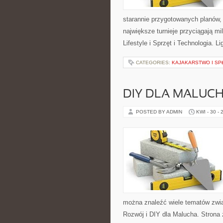
starannie przygotowanych planów, 
największe turnieje przyciągają m
Lifestyle i Sprzęt i Technologia. 
CATEGORIES:
KAJAKARSTWO I S
DIY DLA MALUC
POSTED BY ADMIN
KWI - 30 - 
można znaleźć wiele tematów zwią
Rozwój i DIY dla Malucha. Strona