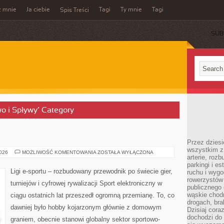
z mnie
Ja ciebie
Tagi
Ty mnie
Tagi
Spis Treści
SUB
wo i Spływy’ Category
Przez dziesi
wszystkim z
TURNIEJE
2026
MOŻLIWOŚĆ KOMENTOWANIA
ZOSTAŁA WYŁĄCZONA
arterie, roz
I
LIGI
parkingi i e
Ligi e-sportu – rozbudowany przewodnik po świecie gier,
ruchu i wygo
rowerzystów 
turniejów i cyfrowej rywalizacji Sport elektroniczny w
publicznego 
wąskie chodn
ciągu ostatnich lat przeszedł ogromną przemianę. To, co
drogach, bra
dawniej było hobby kojarzonym głównie z domowym
Dzisiaj cor
dochodzi do 
graniem, obecnie stanowi globalny sektor sportowo-