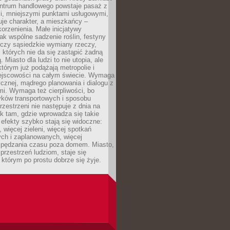
entrum handlowego powstaje pasaż z
i, mniejszymi punktami usługowymi,
je charakter, a mieszkańcy –
orzenienia. Małe inicjatywy
jak wspólne sadzenie roślin, festyny
 czy sąsiedzkie wymiany rzeczy,
, których nie da się zastąpić żadną
ą. Miasto dla ludzi to nie utopia, ale
którym już podążają metropolie i
ejscowości na całym świecie. Wymaga
ycznej, mądrego planowania i dialogu z
i. Wymaga też cierpliwości, bo
ków transportowych i sposobu
rzestrzeni nie następuje z dnia na
k tam, gdzie wprowadza się takie
 efekty szybko stają się widoczne:
, więcej zieleni, więcej spotkań
ch i zaplanowanych, więcej
spędzania czasu poza domem. Miasto,
 przestrzeń ludziom, staje się
którym po prostu dobrze się żyje.