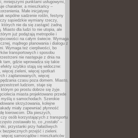
i, mniejszymi punktami usługowymi,
je charakter, a mieszkańcy –
orzenienia. Małe inicjatywy
jak wspólne sadzenie roślin, festyny
 czy sąsiedzkie wymiany rzeczy,
, których nie da się zastąpić żadną
ą. Miasto dla ludzi to nie utopia, ale
którym już podążają metropolie i
ejscowości na całym świecie. Wymaga
ycznej, mądrego planowania i dialogu z
i. Wymaga też cierpliwości, bo
ków transportowych i sposobu
rzestrzeni nie następuje z dnia na
k tam, gdzie wprowadza się takie
 efekty szybko stają się widoczne:
, więcej zieleni, więcej spotkań
ch i zaplanowanych, więcej
spędzania czasu poza domem. Miasto,
 przestrzeń ludziom, staje się
którym po prostu dobrze się żyje.
ęciolecia miasta projektowano przede
 myślą o samochodach. Szerokie
budowane skrzyżowania, kolejne
stakady miały zapewniać płynność
dę kierowcom. Dla pieszych,
czy osób korzystających z transportu
często zostawało to, co „zostało” –
iki, przystanki przy hałaśliwych
k bezpiecznych przejść i zieleni.
az więcej samorządów i mieszkańców