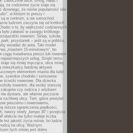
ł. Zatłoczone ulice, smog, hałas i
ają, że codzienne życie staje się
ic dziwnego, że rośnie popularność idei
udzi”, w którym to pieszy i
 są w centrum, a nie samochód.
azne ludziom zaczyna się od krótkich
Chodzi o to, by większość codziennych
było załatwić w zasięgu krótkiego
przejażdżki rowerem. Sklep, szkoła,
 park, przystanek – jeśli są w pobliżu,
eby wsiadać do auta. Taki model
wa „miastem 15-minutowym”, bo
 w ciągu kwadransa pieszo lub rowerem
najważniejszych usług. Dzięki temu
staje się mniej męcząca, ulice mniej
a mieszkańcy bardziej aktywni
Kluczowym elementem miasta dla ludzi
e, szerokie chodniki i sensownie
e ścieżki rowerowe. Dla dziecka
szkoły rowerem, dla osoby starszej
z zakupów czy rodzica z wózkiem
 nie dystans, ale właśnie poczucie
 ruchliwej ulicy. Tam, gdzie priorytet
howi pieszemu i rowerowemu,
ę niższe ograniczenia prędkości,
h, tworzy strefy „tempo 30” i przejścia
W efekcie nie tylko maleje liczba
e też jakość życia rośnie, bo ludzie
chodzą na ulicę. Ważnym
ńcem tych zmian jest dobra