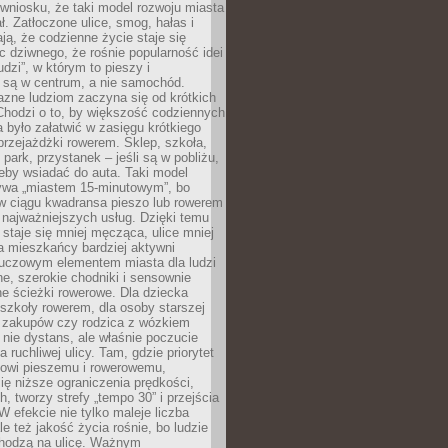
wniosku, że taki model rozwoju miasta
ł. Zatłoczone ulice, smog, hałas i
ają, że codzienne życie staje się
ic dziwnego, że rośnie popularność idei
udzi”, w którym to pieszy i
 są w centrum, a nie samochód.
azne ludziom zaczyna się od krótkich
Chodzi o to, by większość codziennych
było załatwić w zasięgu krótkiego
przejażdżki rowerem. Sklep, szkoła,
 park, przystanek – jeśli są w pobliżu,
eby wsiadać do auta. Taki model
wa „miastem 15-minutowym”, bo
 w ciągu kwadransa pieszo lub rowerem
najważniejszych usług. Dzięki temu
staje się mniej męcząca, ulice mniej
a mieszkańcy bardziej aktywni
Kluczowym elementem miasta dla ludzi
e, szerokie chodniki i sensownie
e ścieżki rowerowe. Dla dziecka
szkoły rowerem, dla osoby starszej
z zakupów czy rodzica z wózkiem
 nie dystans, ale właśnie poczucie
 ruchliwej ulicy. Tam, gdzie priorytet
howi pieszemu i rowerowemu,
ę niższe ograniczenia prędkości,
h, tworzy strefy „tempo 30” i przejścia
W efekcie nie tylko maleje liczba
e też jakość życia rośnie, bo ludzie
chodzą na ulicę. Ważnym