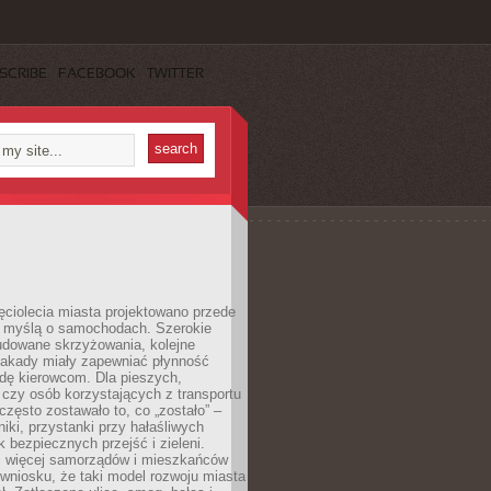
SCRIBE
FACEBOOK
TWITTER
ęciolecia miasta projektowano przede
 myślą o samochodach. Szerokie
budowane skrzyżowania, kolejne
stakady miały zapewniać płynność
dę kierowcom. Dla pieszych,
czy osób korzystających z transportu
często zostawało to, co „zostało” –
iki, przystanki przy hałaśliwych
k bezpiecznych przejść i zieleni.
az więcej samorządów i mieszkańców
wniosku, że taki model rozwoju miasta