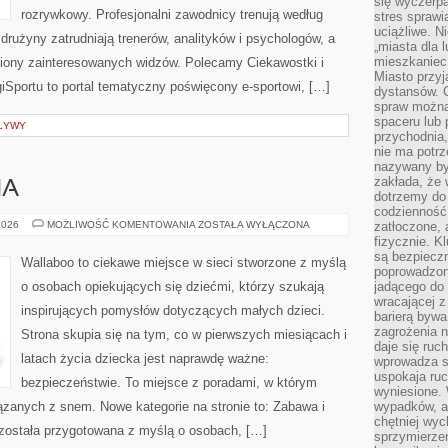
się wyczerpa
rozrywkowy. Profesjonalni zawodnicy trenują według
stres sprawi
uciążliwe. N
drużyny zatrudniają trenerów, analityków i psychologów, a
„miasta dla l
mieszkaniec
iliony zainteresowanych widzów. Polecamy Ciekawostki i
Miasto przyj
LigiSportu to portal tematyczny poświęcony e-sportowi, […]
dystansów. 
spraw można 
spaceru lub 
PŁYWY
przychodnia,
nie ma potrz
nazywany by
zakłada, że
HA
dotrzemy do 
codzienność 
DIY
2026
MOŻLIWOŚĆ KOMENTOWANIA
ZOSTAŁA WYŁĄCZONA
zatłoczone, 
DLA
fizycznie. 
MALUCHA
są bezpieczn
Wallaboo to ciekawe miejsce w sieci stworzone z myślą
poprowadzon
o osobach opiekujących się dziećmi, którzy szukają
jadącego do 
wracającej 
inspirujących pomysłów dotyczących małych dzieci.
barierą bywa
zagrożenia na
Strona skupia się na tym, co w pierwszych miesiącach i
daje się ruc
latach życia dziecka jest naprawdę ważne:
wprowadza si
uspokaja ruc
bezpieczeństwie. To miejsce z poradami, w którym
wyniesione. 
zanych z snem. Nowe kategorie na stronie to: Zabawa i
wypadków, al
chętniej wy
 została przygotowana z myślą o osobach, […]
sprzymierze