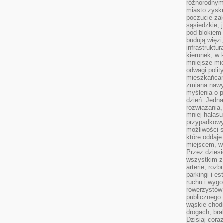
różnorodnym
miasto zysku
poczucie zak
sąsiedzkie, 
pod blokiem
budują więzi
infrastruktur
kierunek, w 
mniejsze mi
odwagi polit
mieszkańcam
zmiana nawy
myślenia o p
dzień. Jedna
rozwiązania,
mniej hałasu
przypadkowy
możliwości 
które oddaje
miejscem, w 
Przez dziesi
wszystkim z
arterie, roz
parkingi i e
ruchu i wygo
rowerzystów 
publicznego 
wąskie chodn
drogach, bra
Dzisiaj cor