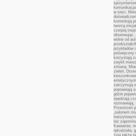
sprzymierze
komunikacja 
w sieci. Mie
doświadczen
komentują pr
tworzą inicj
czerpią insp
obserwując, 
wolne od aut
przekształci
przykładów 
poświęcony u
korzystają z
zwykli mies
zmianą. Mias
zieleń. Drze
kieszonkowe 
estetycznym
zatrzymują w
poprawiają 
gdzie pojawia
spędzają cza
rozmawiają, 
Przestrzeń p
„salonem mia
tranzytowym
też zapomina
Kawiarnie, m
rękodzieła, 
żyją także p