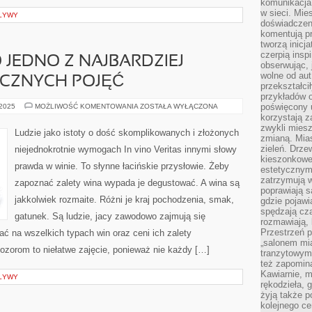
komunikacja 
w sieci. Mie
PŁYWY
doświadczen
komentują pr
tworzą inicj
czerpią insp
O JEDNO Z NAJBARDZIEJ
obserwując, 
wolne od aut
CZNYCH POJĘĆ
przekształci
przykładów 
POJĘCIE
poświęcony u
 2025
MOŻLIWOŚĆ KOMENTOWANIA
ZOSTAŁA WYŁĄCZONA
DIETY
korzystają z
TO
zwykli mies
JEDNO
Ludzie jako istoty o dość skomplikowanych i złożonych
Z
zmianą. Mias
NAJBARDZIEJ
zieleń. Drze
niejednokrotnie wymogach In vino Veritas innymi słowy
CHARAKTERYSTYCZNYCH
kieszonkowe 
POJĘĆ
prawda w winie. To słynne łacińskie przysłowie. Żeby
estetycznym
zatrzymują w
zapoznać zalety wina wypada je degustować. A wina są
poprawiają 
jakkolwiek rozmaite. Różni je kraj pochodzenia, smak,
gdzie pojawia
spędzają cza
gatunek. Są ludzie, jacy zawodowo zajmują się
rozmawiają, 
Przestrzeń p
ać na wszelkich typach win oraz ceni ich zalety
„salonem mia
orom to niełatwe zajęcie, ponieważ nie każdy […]
tranzytowym
też zapomina
Kawiarnie, m
PŁYWY
rękodzieła, 
żyją także p
kolejnego c