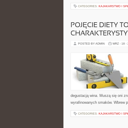
CATEGORIES:
KAJAKARSTWO I S
POJĘCIE DIETY T
CHARAKTERYSTY
POSTED BY ADMIN
WRZ - 18 -
degustacją wina. Muszą się oni zn
wyrafinowanych smaków. Wbrew poz
CATEGORIES:
KAJAKARSTWO I S