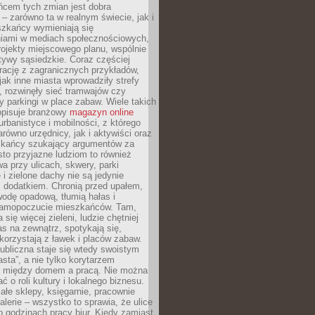
ńcem tych zmian jest dobra
– zarówno ta w realnym świecie, jak i
szkańcy wymieniają się
iami w mediach społecznościowych,
ojekty miejscowego planu, wspólnie
atywy sąsiedzkie. Coraz częściej
irację z zagranicznych przykładów,
jak inne miasta wprowadziły strefy
, rozwinęły sieć tramwajów czy
ły parkingi w place zabaw. Wiele takich
opisuje branżowy
magazyn online
rbanistyce i mobilności, z którego
arówno urzędnicy, jak i aktywiści oraz
zkańcy szukający argumentów za
to przyjazne ludziom to również
wa przy ulicach, skwery, parki
i zielone dachy nie są jedynie
 dodatkiem. Chronią przed upałem,
odę opadową, tłumią hałas i
samopoczucie mieszkańców. Tam,
 się więcej zieleni, ludzie chętniej
s na zewnątrz, spotykają się,
korzystają z ławek i placów zabaw.
ubliczna staje się wtedy swoistym
sta”, a nie tylko korytarzem
 między domem a pracą. Nie można
ć o roli kultury i lokalnego biznesu.
ałe sklepy, księgarnie, pracownie
galerie – wszystko to sprawia, że ulice
o godzinach pracy biur. Kiedy zamiast