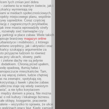
ńcem tych zmian jest dobra
– zarówno ta w realnym świecie, jak i
szkańcy wymieniają się
iami w mediach społecznościowych,
ojekty miejscowego planu, wspólnie
atywy sąsiedzkie. Coraz częściej
irację z zagranicznych przykładów,
jak inne miasta wprowadziły strefy
, rozwinęły sieć tramwajów czy
ły parkingi w place zabaw. Wiele takich
opisuje branżowy
magazyn online
rbanistyce i mobilności, z którego
arówno urzędnicy, jak i aktywiści oraz
zkańcy szukający argumentów za
to przyjazne ludziom to również
wa przy ulicach, skwery, parki
i zielone dachy nie są jedynie
 dodatkiem. Chronią przed upałem,
odę opadową, tłumią hałas i
samopoczucie mieszkańców. Tam,
 się więcej zieleni, ludzie chętniej
s na zewnątrz, spotykają się,
korzystają z ławek i placów zabaw.
ubliczna staje się wtedy swoistym
sta”, a nie tylko korytarzem
 między domem a pracą. Nie można
ć o roli kultury i lokalnego biznesu.
ałe sklepy, księgarnie, pracownie
galerie – wszystko to sprawia, że ulice
o godzinach pracy biur. Kiedy zamiast