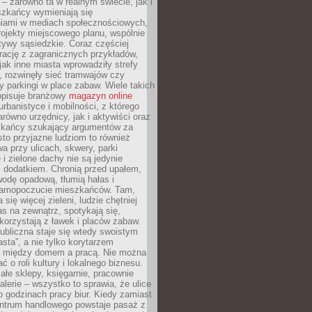
– zarówno ta w realnym świecie, jak i
szkańcy wymieniają się
iami w mediach społecznościowych,
ojekty miejscowego planu, wspólnie
atywy sąsiedzkie. Coraz częściej
irację z zagranicznych przykładów,
jak inne miasta wprowadziły strefy
, rozwinęły sieć tramwajów czy
ły parkingi w place zabaw. Wiele takich
opisuje branżowy
magazyn online
rbanistyce i mobilności, z którego
arówno urzędnicy, jak i aktywiści oraz
zkańcy szukający argumentów za
to przyjazne ludziom to również
wa przy ulicach, skwery, parki
i zielone dachy nie są jedynie
 dodatkiem. Chronią przed upałem,
odę opadową, tłumią hałas i
samopoczucie mieszkańców. Tam,
 się więcej zieleni, ludzie chętniej
s na zewnątrz, spotykają się,
korzystają z ławek i placów zabaw.
ubliczna staje się wtedy swoistym
sta”, a nie tylko korytarzem
 między domem a pracą. Nie można
ć o roli kultury i lokalnego biznesu.
ałe sklepy, księgarnie, pracownie
galerie – wszystko to sprawia, że ulice
o godzinach pracy biur. Kiedy zamiast
entrum handlowego powstaje pasaż z