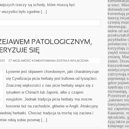
komunikacja 
niejszych rzeczy są schody, które muszą być
w sieci. Mie
doświadczen
y wszystko było zgodnie […]
komentują pr
tworzą inicj
czerpią insp
obserwując, 
wolne od aut
przekształci
przykładów 
PRZEJAWEM PATOLOGICZNYM,
poświęcony u
korzystają z
RYZUJE SIĘ
zwykli mies
zmianą. Mias
ŁYSIENIE
2025
MOŻLIWOŚĆ KOMENTOWANIA
ZOSTAŁA WYŁĄCZONA
zieleń. Drze
JEST
kieszonkowe 
PRZEJAWEM
estetycznym
PATOLOGICZNYM,
Łysienie jest objawem chorobowym, jaki charakteryzuje
KTÓRY
zatrzymują w
CHARAKTERYZUJE
się Cywilizacja picia herbaty jest kultowa od tysiącleci.
poprawiają 
SIĘ
gdzie pojawia
Znacznej większości z nas picie herbaty wiąże się z
spędzają cza
rozmawiają, 
rytuałem w Chinach lub Japonii, albo z czajem
Przestrzeń p
rosyjskim. Jednak tradycja picia herbaty ma mocne
„salonem mia
tranzytowym
korzenie też na zachodzie, głównie w Anglii. Atrakcyjny
też zapomina
iedniej herbatki. Chociaż tradycja ta trochę się zaciera i
Kawiarnie, m
rękodzieła, 
tnie robią sobie przerwę […]
żyją także p
kolejnego c