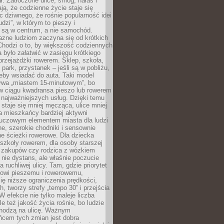
ł. Zatłoczone ulice, smog, hałas i
ają, że codzienne życie staje się
ic dziwnego, że rośnie popularność idei
udzi”, w którym to pieszy i
 są w centrum, a nie samochód.
azne ludziom zaczyna się od krótkich
Chodzi o to, by większość codziennych
było załatwić w zasięgu krótkiego
przejażdżki rowerem. Sklep, szkoła,
 park, przystanek – jeśli są w pobliżu,
eby wsiadać do auta. Taki model
wa „miastem 15-minutowym”, bo
 w ciągu kwadransa pieszo lub rowerem
najważniejszych usług. Dzięki temu
staje się mniej męcząca, ulice mniej
a mieszkańcy bardziej aktywni
Kluczowym elementem miasta dla ludzi
e, szerokie chodniki i sensownie
e ścieżki rowerowe. Dla dziecka
szkoły rowerem, dla osoby starszej
z zakupów czy rodzica z wózkiem
 nie dystans, ale właśnie poczucie
 ruchliwej ulicy. Tam, gdzie priorytet
howi pieszemu i rowerowemu,
ę niższe ograniczenia prędkości,
h, tworzy strefy „tempo 30” i przejścia
W efekcie nie tylko maleje liczba
e też jakość życia rośnie, bo ludzie
chodzą na ulicę. Ważnym
ńcem tych zmian jest dobra