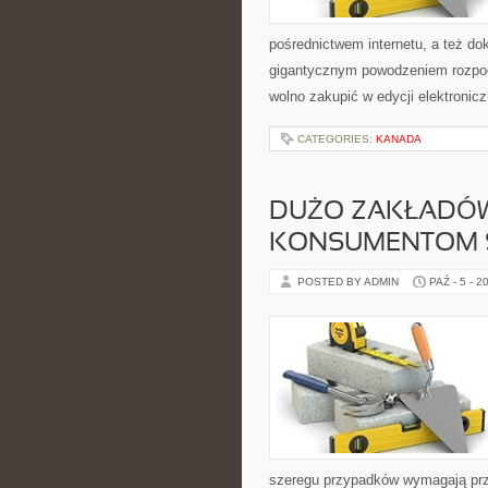
pośrednictwem internetu, a też do
gigantycznym powodzeniem rozpocz
wolno zakupić w edycji elektronicz
CATEGORIES:
KANADA
DUŻO ZAKŁADÓW
KONSUMENTOM 
POSTED BY ADMIN
PAŹ - 5 - 2
szeregu przypadków wymagają prz