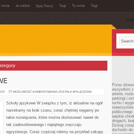
z mnie
Ja ciebie
Tagi
Ty mnie
Tagi
Spis Treści
SUB
ategory
WE
Przez dziesi
wszystkim z
SZKOŁY
2025
MOŻLIWOŚĆ KOMENTOWANIA
ZOSTAŁA WYŁĄCZONA
arterie, roz
JĘZYKOWE
parkingi i e
ruchu i wygo
Szkoły językowe W związku z tym, iż aktualnie na ogół
rowerzystów 
narzekamy na brak czasu, coraz chętniej sięgamy po
publicznego 
wąskie chodn
takie rozwiązania, które można dostosować nawet do
drogach, bra
tak zaabsorbowanego i napiętego zwyczaju
Dzisiaj cor
dochodzi do 
egzystencje. Coraz częściej robimy na przykład zakupy