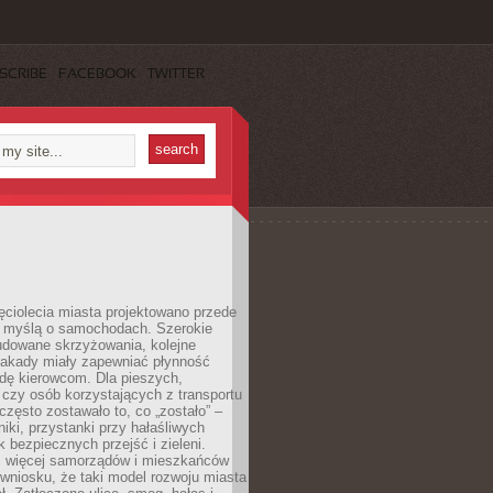
SCRIBE
FACEBOOK
TWITTER
ęciolecia miasta projektowano przede
 myślą o samochodach. Szerokie
budowane skrzyżowania, kolejne
stakady miały zapewniać płynność
dę kierowcom. Dla pieszych,
czy osób korzystających z transportu
często zostawało to, co „zostało” –
iki, przystanki przy hałaśliwych
k bezpiecznych przejść i zieleni.
az więcej samorządów i mieszkańców
wniosku, że taki model rozwoju miasta