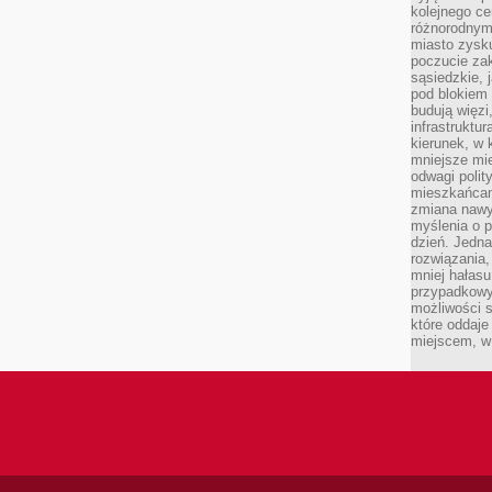
kolejnego c
różnorodnym
miasto zysku
poczucie zak
sąsiedzkie, 
pod blokiem
budują więzi
infrastruktur
kierunek, w 
mniejsze mi
odwagi polit
mieszkańcam
zmiana nawy
myślenia o p
dzień. Jedna
rozwiązania,
mniej hałasu
przypadkowy
możliwości 
które oddaje
miejscem, w 