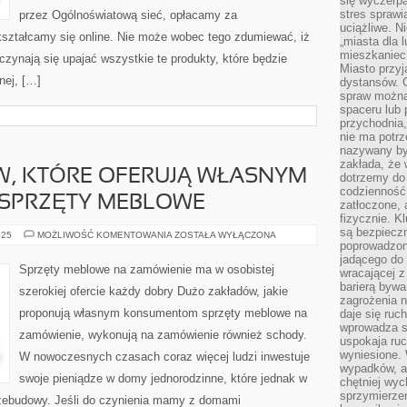
się wyczerpa
stres sprawi
przez Ogólnoświatową sieć, opłacamy za
uciążliwe. N
kształcamy się online. Nie może wobec tego zdumiewać, iż
„miasta dla l
mieszkaniec
ynają się upajać wszystkie te produkty, które będzie
Miasto przyj
nej, […]
dystansów. 
spraw można 
spaceru lub 
przychodnia,
nie ma potrz
nazywany by
zakłada, że
, KTÓRE OFERUJĄ WŁASNYM
dotrzemy do 
codzienność 
SPRZĘTY MEBLOWE
zatłoczone, 
fizycznie. 
są bezpieczn
DUŻO
025
MOŻLIWOŚĆ KOMENTOWANIA
ZOSTAŁA WYŁĄCZONA
ZAKŁADÓW,
poprowadzon
KTÓRE
jadącego do 
OFERUJĄ
Sprzęty meblowe na zamówienie ma w osobistej
wracającej 
WŁASNYM
KONSUMENTOM
barierą bywa
szerokiej ofercie każdy dobry Dużo zakładów, jakie
SPRZĘTY
zagrożenia na
MEBLOWE
proponują własnym konsumentom sprzęty meblowe na
daje się ruc
wprowadza si
zamówienie, wykonują na zamówienie również schody.
uspokaja ruc
wyniesione. 
W nowoczesnych czasach coraz więcej ludzi inwestuje
wypadków, al
swoje pieniądze w domy jednorodzinne, które jednak w
chętniej wy
sprzymierze
ebudowy. Jeśli do czynienia mamy z domami