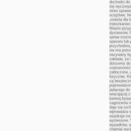
dochodzi do 
się wyczerpa
stres sprawi
uciążliwe. N
„miasta dla l
mieszkaniec
Miasto przyj
dystansów. 
spraw można 
spaceru lub 
przychodnia,
nie ma potrz
nazywany by
zakłada, że
dotrzemy do 
codzienność 
zatłoczone, 
fizycznie. 
są bezpieczn
poprowadzon
jadącego do 
wracającej 
barierą bywa
zagrożenia na
daje się ruc
wprowadza si
uspokaja ruc
wyniesione. 
wypadków, al
chętniej wy