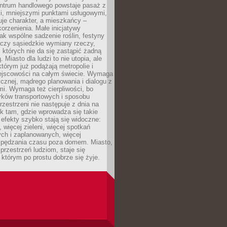
entrum handlowego powstaje pasaż z
i, mniejszymi punktami usługowymi,
je charakter, a mieszkańcy –
orzenienia. Małe inicjatywy
jak wspólne sadzenie roślin, festyny
 czy sąsiedzkie wymiany rzeczy,
, których nie da się zastąpić żadną
ą. Miasto dla ludzi to nie utopia, ale
którym już podążają metropolie i
ejscowości na całym świecie. Wymaga
ycznej, mądrego planowania i dialogu z
i. Wymaga też cierpliwości, bo
ków transportowych i sposobu
rzestrzeni nie następuje z dnia na
k tam, gdzie wprowadza się takie
 efekty szybko stają się widoczne:
, więcej zieleni, więcej spotkań
ch i zaplanowanych, więcej
spędzania czasu poza domem. Miasto,
 przestrzeń ludziom, staje się
którym po prostu dobrze się żyje.