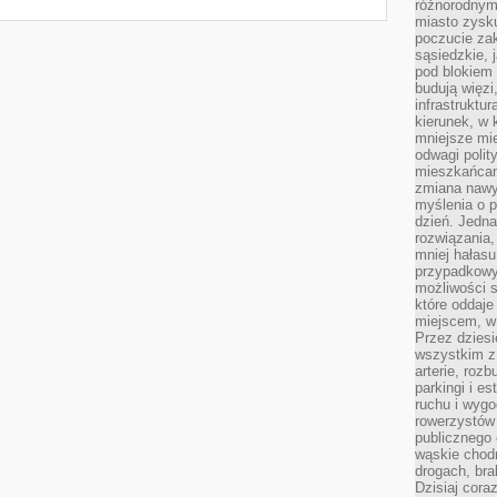
różnorodnym
miasto zysku
poczucie zak
sąsiedzkie, 
pod blokiem
budują więzi
infrastruktur
kierunek, w 
mniejsze mi
odwagi polit
mieszkańcam
zmiana nawy
myślenia o p
dzień. Jedna
rozwiązania,
mniej hałasu
przypadkowy
możliwości 
które oddaje
miejscem, w 
Przez dziesi
wszystkim z
arterie, roz
parkingi i e
ruchu i wygo
rowerzystów 
publicznego 
wąskie chodn
drogach, bra
Dzisiaj cor