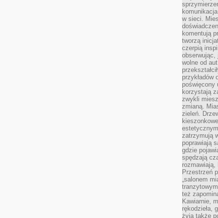
sprzymierze
komunikacja 
w sieci. Mie
doświadczen
komentują pr
tworzą inicj
czerpią insp
obserwując, 
wolne od aut
przekształci
przykładów 
poświęcony u
korzystają z
zwykli mies
zmianą. Mias
zieleń. Drze
kieszonkowe 
estetycznym
zatrzymują w
poprawiają 
gdzie pojawia
spędzają cza
rozmawiają, 
Przestrzeń p
„salonem mia
tranzytowym
też zapomina
Kawiarnie, m
rękodzieła, 
żyją także p