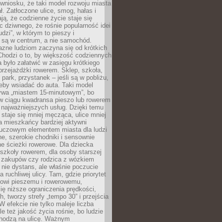
wniosku, że taki model rozwoju miasta
ł. Zatłoczone ulice, smog, hałas i
ają, że codzienne życie staje się
ic dziwnego, że rośnie popularność idei
udzi”, w którym to pieszy i
 są w centrum, a nie samochód.
azne ludziom zaczyna się od krótkich
Chodzi o to, by większość codziennych
było załatwić w zasięgu krótkiego
przejażdżki rowerem. Sklep, szkoła,
 park, przystanek – jeśli są w pobliżu,
eby wsiadać do auta. Taki model
wa „miastem 15-minutowym”, bo
 w ciągu kwadransa pieszo lub rowerem
najważniejszych usług. Dzięki temu
staje się mniej męcząca, ulice mniej
a mieszkańcy bardziej aktywni
Kluczowym elementem miasta dla ludzi
e, szerokie chodniki i sensownie
e ścieżki rowerowe. Dla dziecka
szkoły rowerem, dla osoby starszej
z zakupów czy rodzica z wózkiem
 nie dystans, ale właśnie poczucie
 ruchliwej ulicy. Tam, gdzie priorytet
howi pieszemu i rowerowemu,
ę niższe ograniczenia prędkości,
h, tworzy strefy „tempo 30” i przejścia
W efekcie nie tylko maleje liczba
e też jakość życia rośnie, bo ludzie
chodzą na ulicę. Ważnym