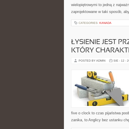
wielopiętrowymi to jedną z najważ
zaprojektowane w taki sposób, ab
CATEGORIES:
KANADA
ŁYSIENIE JEST 
KTÓRY CHARAKTE
POSTED BY ADMIN
SIE - 12 - 
five o clock to czas pijaństwa poob
zanika, to Anglicy bez ustanku chę