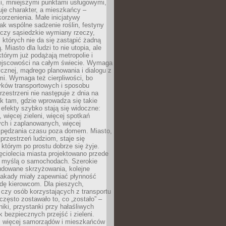
i, mniejszymi punktami usługowymi,
je charakter, a mieszkańcy –
orzenienia. Małe inicjatywy
jak wspólne sadzenie roślin, festyny
 czy sąsiedzkie wymiany rzeczy,
, których nie da się zastąpić żadną
ą. Miasto dla ludzi to nie utopia, ale
którym już podążają metropolie i
ejscowości na całym świecie. Wymaga
ycznej, mądrego planowania i dialogu z
i. Wymaga też cierpliwości, bo
ków transportowych i sposobu
rzestrzeni nie następuje z dnia na
k tam, gdzie wprowadza się takie
 efekty szybko stają się widoczne:
, więcej zieleni, więcej spotkań
ch i zaplanowanych, więcej
spędzania czasu poza domem. Miasto,
 przestrzeń ludziom, staje się
którym po prostu dobrze się żyje.
ęciolecia miasta projektowano przede
 myślą o samochodach. Szerokie
budowane skrzyżowania, kolejne
stakady miały zapewniać płynność
dę kierowcom. Dla pieszych,
czy osób korzystających z transportu
często zostawało to, co „zostało” –
iki, przystanki przy hałaśliwych
k bezpiecznych przejść i zieleni.
az więcej samorządów i mieszkańców