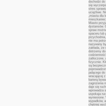
dochodzi do 
się wyczerpa
stres sprawi
uciążliwe. N
„miasta dla l
mieszkaniec
Miasto przyj
dystansów. 
spraw można 
spaceru lub 
przychodnia,
nie ma potrz
nazywany by
zakłada, że
dotrzemy do 
codzienność 
zatłoczone, 
fizycznie. 
są bezpieczn
poprowadzon
jadącego do 
wracającej 
barierą bywa
zagrożenia na
daje się ruc
wprowadza si
uspokaja ruc
wyniesione. 
wypadków, al
chętniej wy