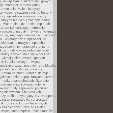
i, mniejszymi punktami usługowymi,
je charakter, a mieszkańcy –
orzenienia. Małe inicjatywy
jak wspólne sadzenie roślin, festyny
 czy sąsiedzkie wymiany rzeczy,
, których nie da się zastąpić żadną
ą. Miasto dla ludzi to nie utopia, ale
którym już podążają metropolie i
ejscowości na całym świecie. Wymaga
ycznej, mądrego planowania i dialogu z
i. Wymaga też cierpliwości, bo
ków transportowych i sposobu
rzestrzeni nie następuje z dnia na
k tam, gdzie wprowadza się takie
 efekty szybko stają się widoczne:
, więcej zieleni, więcej spotkań
ch i zaplanowanych, więcej
spędzania czasu poza domem. Miasto,
 przestrzeń ludziom, staje się
którym po prostu dobrze się żyje.
ęciolecia miasta projektowano przede
 myślą o samochodach. Szerokie
budowane skrzyżowania, kolejne
stakady miały zapewniać płynność
dę kierowcom. Dla pieszych,
czy osób korzystających z transportu
często zostawało to, co „zostało” –
iki, przystanki przy hałaśliwych
k bezpiecznych przejść i zieleni.
az więcej samorządów i mieszkańców