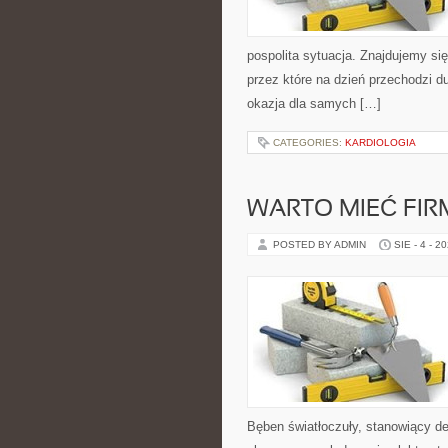
pospolita sytuacja. Znajdujemy się
przez które na dzień przechodzi d
okazja dla samych […]
CATEGORIES:
KARDIOLOGIA
WARTO MIEĆ FI
POSTED BY ADMIN
SIE - 4 - 2
Bęben światłoczuły, stanowiący de