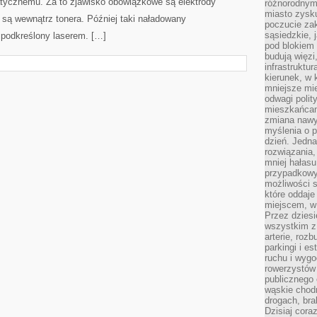
tycznemu. Za to zjawisko obowiązkowe są elektrody
różnorodnym
miasto zysku
są wewnątrz tonera. Później taki naładowany
poczucie zak
sąsiedzkie, 
 podkreślony laserem. […]
pod blokiem
budują więzi
infrastruktur
kierunek, w 
mniejsze mi
odwagi polit
mieszkańcam
zmiana nawy
myślenia o p
dzień. Jedna
rozwiązania,
mniej hałasu
przypadkowy
możliwości 
które oddaje
miejscem, w 
Przez dziesi
wszystkim z
arterie, roz
parkingi i e
ruchu i wygo
rowerzystów 
publicznego 
wąskie chodn
drogach, bra
Dzisiaj cor