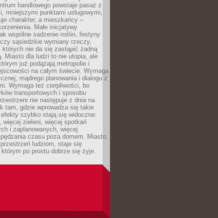
entrum handlowego powstaje pasaż z
i, mniejszymi punktami usługowymi,
je charakter, a mieszkańcy –
orzenienia. Małe inicjatywy
jak wspólne sadzenie roślin, festyny
 czy sąsiedzkie wymiany rzeczy,
, których nie da się zastąpić żadną
ą. Miasto dla ludzi to nie utopia, ale
którym już podążają metropolie i
ejscowości na całym świecie. Wymaga
ycznej, mądrego planowania i dialogu z
i. Wymaga też cierpliwości, bo
ków transportowych i sposobu
rzestrzeni nie następuje z dnia na
k tam, gdzie wprowadza się takie
 efekty szybko stają się widoczne:
, więcej zieleni, więcej spotkań
ch i zaplanowanych, więcej
spędzania czasu poza domem. Miasto,
 przestrzeń ludziom, staje się
którym po prostu dobrze się żyje.