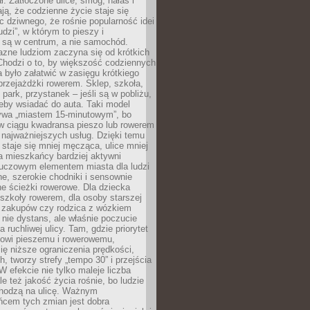
ł. Zatłoczone ulice, smog, hałas i
ają, że codzienne życie staje się
ic dziwnego, że rośnie popularność idei
udzi”, w którym to pieszy i
 są w centrum, a nie samochód.
azne ludziom zaczyna się od krótkich
Chodzi o to, by większość codziennych
było załatwić w zasięgu krótkiego
przejażdżki rowerem. Sklep, szkoła,
 park, przystanek – jeśli są w pobliżu,
eby wsiadać do auta. Taki model
wa „miastem 15-minutowym”, bo
 w ciągu kwadransa pieszo lub rowerem
najważniejszych usług. Dzięki temu
staje się mniej męcząca, ulice mniej
a mieszkańcy bardziej aktywni
Kluczowym elementem miasta dla ludzi
e, szerokie chodniki i sensownie
e ścieżki rowerowe. Dla dziecka
szkoły rowerem, dla osoby starszej
z zakupów czy rodzica z wózkiem
 nie dystans, ale właśnie poczucie
 ruchliwej ulicy. Tam, gdzie priorytet
howi pieszemu i rowerowemu,
ę niższe ograniczenia prędkości,
h, tworzy strefy „tempo 30” i przejścia
W efekcie nie tylko maleje liczba
e też jakość życia rośnie, bo ludzie
chodzą na ulicę. Ważnym
ńcem tych zmian jest dobra