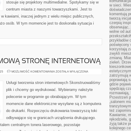
komunikacja 
JE
stosuje się projektory multimedialne. Spotykamy się w
WSZĘDZIE
w sieci. Mie
centrum miasta z naszymi towarzyszkami. Jest to
doświadczen
komentują pr
 w kawiarni, inaczej jednym z wielu miejsc publicznych,
tworzą inicj
czerpią insp
użo osób. W tym momencie jest to doskonała sytuacja i
obserwując, 
wolne od aut
przekształci
przykładów 
poświęcony u
korzystają z
zwykli mies
zmianą. Mias
RMOWĄ STRONĘ INTERNETOWĄ
zieleń. Drze
kieszonkowe 
estetycznym
WARTO
025
MOŻLIWOŚĆ KOMENTOWANIA
ZOSTAŁA WYŁĄCZONA
MIEĆ
zatrzymują w
FIRMOWĄ
poprawiają 
STRONĘ
Usługi tworzenia stron internetowych Skonstruowaliśmy
gdzie pojawia
INTERNETOWĄ
spędzają cza
plik i chcemy go wydrukować. Wybieramy należyte
rozmawiają, 
polecenie w programie go obrabiającym. W tym
Przestrzeń p
„salonem mia
momencie dane elektroniczne wysyłane są z komputera
tranzytowym
też zapomina
do drukarki. Rozpoczęciu drukowania towarzyszą toki
Kawiarnie, m
odbywające się w granicach urządzenia drukującego.
rękodzieła, 
żyją także p
talem centralnym tonera laserowego, pozostaje
kolejnego c