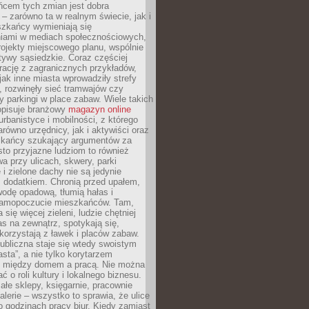
ńcem tych zmian jest dobra
– zarówno ta w realnym świecie, jak i
szkańcy wymieniają się
iami w mediach społecznościowych,
ojekty miejscowego planu, wspólnie
atywy sąsiedzkie. Coraz częściej
irację z zagranicznych przykładów,
jak inne miasta wprowadziły strefy
, rozwinęły sieć tramwajów czy
ły parkingi w place zabaw. Wiele takich
opisuje branżowy
magazyn online
rbanistyce i mobilności, z którego
arówno urzędnicy, jak i aktywiści oraz
zkańcy szukający argumentów za
to przyjazne ludziom to również
wa przy ulicach, skwery, parki
i zielone dachy nie są jedynie
 dodatkiem. Chronią przed upałem,
odę opadową, tłumią hałas i
samopoczucie mieszkańców. Tam,
 się więcej zieleni, ludzie chętniej
s na zewnątrz, spotykają się,
korzystają z ławek i placów zabaw.
ubliczna staje się wtedy swoistym
sta”, a nie tylko korytarzem
 między domem a pracą. Nie można
ć o roli kultury i lokalnego biznesu.
ałe sklepy, księgarnie, pracownie
galerie – wszystko to sprawia, że ulice
o godzinach pracy biur. Kiedy zamiast