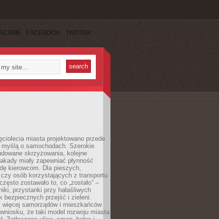
SCRIBE
FACEBOOK
TWITTER
ęciolecia miasta projektowano przede
 myślą o samochodach. Szerokie
budowane skrzyżowania, kolejne
stakady miały zapewniać płynność
dę kierowcom. Dla pieszych,
czy osób korzystających z transportu
często zostawało to, co „zostało” –
iki, przystanki przy hałaśliwych
k bezpiecznych przejść i zieleni.
az więcej samorządów i mieszkańców
wniosku, że taki model rozwoju miasta