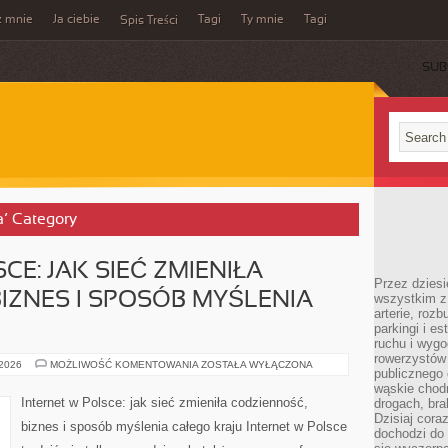
z mnie
Ja ciebie
Tagi
Ty mnie
Tagi
Spis Treści
SUB
a’ Category
CE: JAK SIEĆ ZMIENIŁA
Przez dziesi
IZNES I SPOSÓB MYŚLENIA
wszystkim z
arterie, roz
parkingi i e
ruchu i wygo
rowerzystów 
INTERNET
 2026
MOŻLIWOŚĆ KOMENTOWANIA
ZOSTAŁA WYŁĄCZONA
publicznego 
W
POLSCE:
wąskie chodn
JAK
Internet w Polsce: jak sieć zmieniła codzienność,
drogach, bra
SIEĆ
Dzisiaj cor
ZMIENIŁA
biznes i sposób myślenia całego kraju Internet w Polsce
CODZIENNOŚĆ,
dochodzi do 
BIZNES