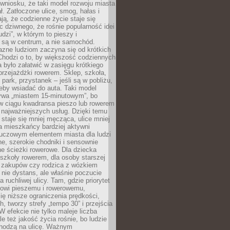
wniosku, że taki model rozwoju miasta
ł. Zatłoczone ulice, smog, hałas i
ają, że codzienne życie staje się
ic dziwnego, że rośnie popularność idei
udzi”, w którym to pieszy i
 są w centrum, a nie samochód.
azne ludziom zaczyna się od krótkich
Chodzi o to, by większość codziennych
było załatwić w zasięgu krótkiego
przejażdżki rowerem. Sklep, szkoła,
 park, przystanek – jeśli są w pobliżu,
eby wsiadać do auta. Taki model
wa „miastem 15-minutowym”, bo
 w ciągu kwadransa pieszo lub rowerem
najważniejszych usług. Dzięki temu
staje się mniej męcząca, ulice mniej
a mieszkańcy bardziej aktywni
Kluczowym elementem miasta dla ludzi
e, szerokie chodniki i sensownie
e ścieżki rowerowe. Dla dziecka
szkoły rowerem, dla osoby starszej
z zakupów czy rodzica z wózkiem
 nie dystans, ale właśnie poczucie
 ruchliwej ulicy. Tam, gdzie priorytet
howi pieszemu i rowerowemu,
ę niższe ograniczenia prędkości,
h, tworzy strefy „tempo 30” i przejścia
W efekcie nie tylko maleje liczba
e też jakość życia rośnie, bo ludzie
chodzą na ulicę. Ważnym