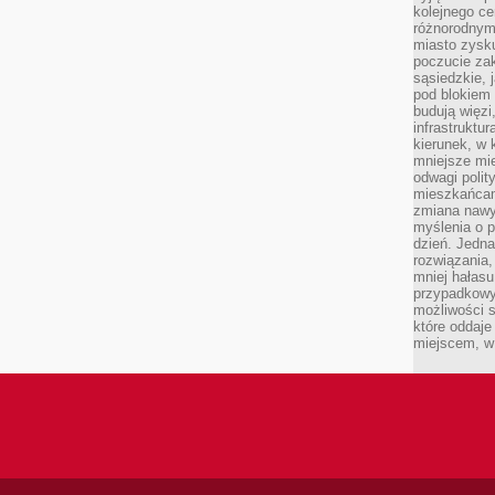
kolejnego c
różnorodnym
miasto zysku
poczucie zak
sąsiedzkie, 
pod blokiem
budują więzi
infrastruktur
kierunek, w 
mniejsze mi
odwagi polit
mieszkańcam
zmiana nawy
myślenia o p
dzień. Jedna
rozwiązania,
mniej hałasu
przypadkowy
możliwości 
które oddaje
miejscem, w 