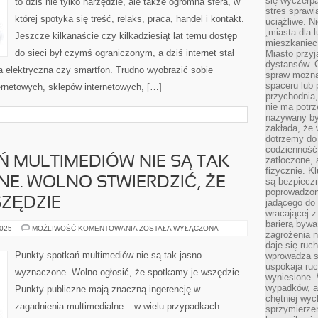
się wyczerpa
to dziś nie tylko narzędzie, ale także ogromna sfera, w
I
stres sprawi
SPOSÓB
której spotyka się treść, relaks, praca, handel i kontakt.
MYŚLENIA
uciążliwe. N
CAŁEGO
„miasta dla l
KRAJU
Jeszcze kilkanaście czy kilkadziesiąt lat temu dostęp
mieszkaniec
do sieci był czymś ograniczonym, a dziś internet stał
Miasto przyj
dystansów. 
ia elektryczna czy smartfon. Trudno wyobrazić sobie
spraw można 
spaceru lub 
ernetowych, sklepów internetowych, […]
przychodnia,
nie ma potrz
nazywany by
zakłada, że
dotrzemy do 
codzienność 
 MULTIMEDIÓW NIE SĄ TAK
zatłoczone, 
fizycznie. 
E. WOLNO STWIERDZIĆ, ŻE
są bezpieczn
poprowadzon
ZĘDZIE
jadącego do 
wracającej 
barierą bywa
PUNKTY
2025
MOŻLIWOŚĆ KOMENTOWANIA
ZOSTAŁA WYŁĄCZONA
zagrożenia na
SPOTKAŃ
MULTIMEDIÓW
daje się ruc
NIE
Punkty spotkań multimediów nie są tak jasno
wprowadza si
SĄ
uspokaja ruc
TAK
wyznaczone. Wolno ogłosić, że spotkamy je wszędzie
JASNO
wyniesione. 
OKREŚLONE.
wypadków, al
Punkty publiczne mają znaczną ingerencję w
WOLNO
chętniej wy
STWIERDZIĆ,
zagadnienia multimedialne – w wielu przypadkach
ŻE
sprzymierze
SPOTKAMY