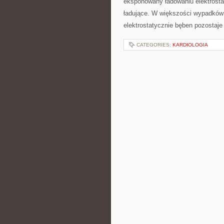
eksponowany ładowaniu elektrosta
ładujące. W większości wypadków 
elektrostatycznie bęben pozostaje
CATEGORIES:
KARDIOLOGIA