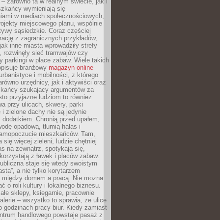
– zarówno ta w realnym świecie, jak i
szkańcy wymieniają się
iami w mediach społecznościowych,
ojekty miejscowego planu, wspólnie
atywy sąsiedzkie. Coraz częściej
irację z zagranicznych przykładów,
jak inne miasta wprowadziły strefy
, rozwinęły sieć tramwajów czy
ły parkingi w place zabaw. Wiele takich
opisuje branżowy
magazyn online
rbanistyce i mobilności, z którego
arówno urzędnicy, jak i aktywiści oraz
zkańcy szukający argumentów za
to przyjazne ludziom to również
wa przy ulicach, skwery, parki
i zielone dachy nie są jedynie
 dodatkiem. Chronią przed upałem,
odę opadową, tłumią hałas i
samopoczucie mieszkańców. Tam,
 się więcej zieleni, ludzie chętniej
s na zewnątrz, spotykają się,
korzystają z ławek i placów zabaw.
ubliczna staje się wtedy swoistym
sta”, a nie tylko korytarzem
 między domem a pracą. Nie można
ć o roli kultury i lokalnego biznesu.
ałe sklepy, księgarnie, pracownie
galerie – wszystko to sprawia, że ulice
o godzinach pracy biur. Kiedy zamiast
entrum handlowego powstaje pasaż z