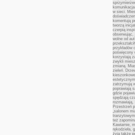
sprzymierze
komunikacja 
w sieci. Mie
doświadczen
komentują pr
tworzą inicj
czerpią insp
obserwując, 
wolne od aut
przekształci
przykładów 
poświęcony u
korzystają z
zwykli mies
zmianą. Mias
zieleń. Drze
kieszonkowe 
estetycznym
zatrzymują w
poprawiają 
gdzie pojawia
spędzają cza
rozmawiają, 
Przestrzeń p
„salonem mia
tranzytowym
też zapomina
Kawiarnie, m
rękodzieła, 
żyją także p