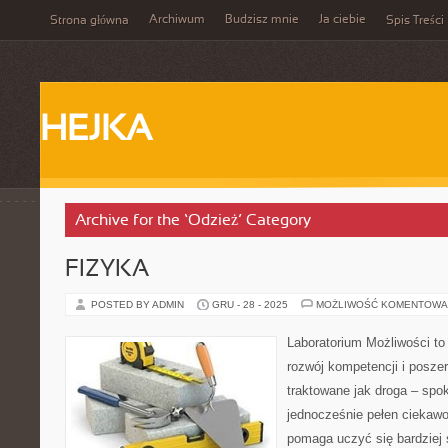
Archiwum
Budzisz mnie
Ja ciebie
Strona główna
Spis Treści
HEJKA
Archive for the ‘Odzież’ Category
FIZYKA
POSTED BY ADMIN
GRU - 28 - 2025
MOŻLIWOŚĆ KOMENTOWA
Laboratorium Możliwości to
rozwój kompetencji i posze
traktowane jak droga – spo
jednocześnie pełen ciekawo
pomaga uczyć się bardziej