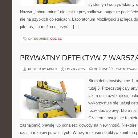
systemy i tworzyć własny st
Nazwa „Laboratorium” nie jest tu przypadkowa: sugeruje podejście
nie na szybkich obietnicach. Laboratorium Możliwości zachęca do
jak coś, co można mierzyć – […]
CATEGORIES:
ODZIEŻ
PRYWATNY DETEKTYW Z WARSZ
POSTED BY ADMIN
LIS - 8 - 2025
MOŻLIWOŚĆ KOMENTOWAN
Biuro detektywistyczne 1. 
tutaj 3. Przeczytaj cały arty
jakim celu użytkuje się usł
wykorzystuje się usługi de
rozwikłać sprawy, które nie
Czasem stosuje się te nietu
zaznajomić prawdę lub odnaleźć dowody na niewinność. Niektóre
czasie rozpraw prawniczych. W owym czasie detektyw zenit ma 