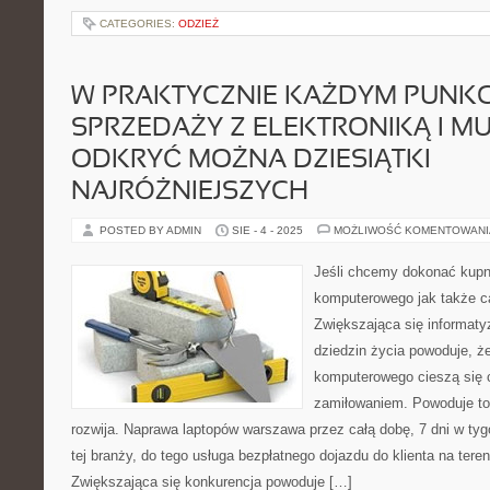
CATEGORIES:
ODZIEŻ
W PRAKTYCZNIE KAŻDYM PUNKC
SPRZEDAŻY Z ELEKTRONIKĄ I M
ODKRYĆ MOŻNA DZIESIĄTKI
NAJRÓŻNIEJSZYCH
POSTED BY ADMIN
SIE - 4 - 2025
MOŻLIWOŚĆ KOMENTOWAN
Jeśli chcemy dokonać kupn
komputerowego jak także 
Zwiększająca się informaty
dziedzin życia powoduje, ż
komputerowego cieszą się 
zamiłowaniem. Powoduje to,
rozwija. Naprawa laptopów warszawa przez całą dobę, 7 dni w tygo
tej branży, do tego usługa bezpłatnego dojazdu do klienta na tere
Zwiększająca się konkurencja powoduje […]