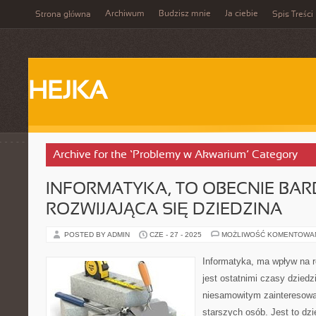
Archiwum
Budzisz mnie
Ja ciebie
Strona główna
Spis Treści
HEJKA
Archive for the ‘Problemy w Akwarium’ Category
INFORMATYKA, TO OBECNIE BA
ROZWIJAJĄCA SIĘ DZIEDZINA
POSTED BY ADMIN
CZE - 27 - 2025
MOŻLIWOŚĆ KOMENTOWA
Informatyka, ma wpływ na r
jest ostatnimi czasy dziedzi
niesamowitym zainteresowa
starszych osób. Jest to dzie