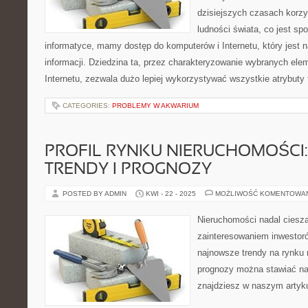
dzisiejszych czasach korz
ludności świata, co jest s
informatyce, mamy dostęp do komputerów i Internetu, który jest
informacji. Dziedzina ta, przez charakteryzowanie wybranych el
Internetu, zezwala dużo lepiej wykorzystywać wszystkie atrybuty
CATEGORIES:
PROBLEMY W AKWARIUM
PROFIL RYNKU NIERUCHOMOŚCI
TRENDY I PROGNOZY
POSTED BY ADMIN
KWI - 22 - 2025
MOŻLIWOŚĆ KOMENTOWA
Nieruchomości nadal ciesz
zainteresowaniem inwestoró
najnowsze trendy na rynku 
prognozy można stawiać na
znajdziesz w naszym artykul