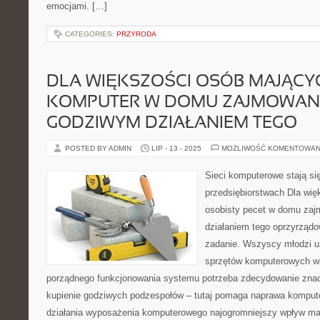
emocjami. […]
CATEGORIES:
PRZYRODA
DLA WIĘKSZOŚCI OSÓB MAJĄC
KOMPUTER W DOMU ZAJMOWANI
GODZIWYM DZIAŁANIEM TEGO
POSTED BY ADMIN
LIP - 13 - 2025
MOŻLIWOŚĆ KOMENTOWAN
Sieci komputerowe stają si
przedsiębiorstwach Dla wię
osobisty pecet w domu zaj
działaniem tego oprzyrządo
zadanie. Wszyscy młodzi 
sprzętów komputerowych wi
porządnego funkcjonowania systemu potrzeba zdecydowanie znacz
kupienie godziwych podzespołów – tutaj pomaga naprawa kompute
działania wyposażenia komputerowego najogromniejszy wpływ ma