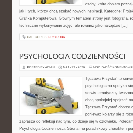
osoby, które dopiero poznaj
jak i tych, którzy chcą szukać nowych inspiracji. Kategorie: Projek
Grafika Komputerowa. Głównym tematem strony jest fotografia, ro
techniczne wykonywanie zdjęć, ale również jako narzędzie […]
CATEGORIES:
PRZYRODA
PSYCHOLOGIA CODZIENNOŚCI
POSTED BY ADMIN
MAJ - 23 - 2026
MOŻLIWOŚĆ KOMENTOWA
Tęczowa Przystań to serwi
psychologiczna spotyka si
serwis tematyczny tworzon
chcą spokojniej spojrzeć n
Tęczowa Przystań dobrze od
ponieważ kojarzy się z róż
zaprasza do refleksji nad tym, co dzieje się w człowieku. Poleca
Psychologia Codzienności. Strona ma poradnikowy charakter i po