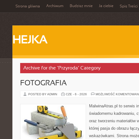
Archiwum
Budzisz mnie
Ja ciebie
Strona główna
Spis Treści
HEJKA
Archive for the ‘Przyroda’ Category
FOTOGRAFIA
POSTED BY ADMIN
CZE - 6 - 2026
MOŻLIWOŚĆ KOMENTOWAN
MalwinaAtras.pl to serwis 
świadomemu kadrowaniu, c
oraz tworzeniu materiałów w
której pasja do obrazu łącz
wskazówkami. Strona może